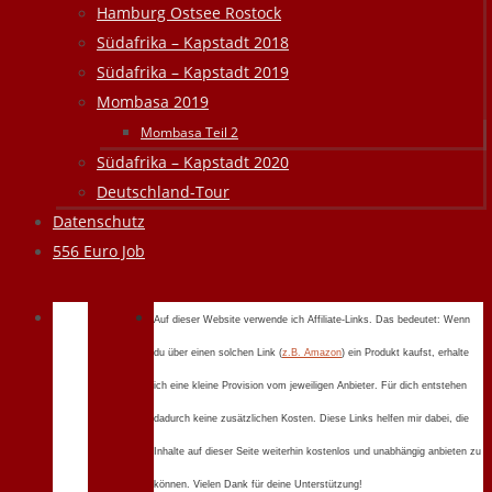
Hamburg Ostsee Rostock
Südafrika – Kapstadt 2018
Südafrika – Kapstadt 2019
Mombasa 2019
Mombasa Teil 2
Südafrika – Kapstadt 2020
Deutschland-Tour
Datenschutz
556 Euro Job
Auf dieser Website verwende ich Affiliate-Links. Das bedeutet: Wenn
du über einen solchen Link (
z.B. Amazon
) ein Produkt kaufst, erhalte
ich eine kleine Provision vom jeweiligen Anbieter. Für dich entstehen
dadurch keine zusätzlichen Kosten. Diese Links helfen mir dabei, die
Inhalte auf dieser Seite weiterhin kostenlos und unabhängig anbieten zu
können. Vielen Dank für deine Unterstützung!