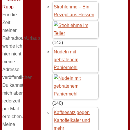
Strohlehme – Ein
Für die
Rezept aus Hessen
Zeit
meiner
Fahradtour/Urlaub
(143)
werde ich
Nudeln mit
hier nicht
gebratenem
meine
Paniermehl
Adresse
veröffentlichen.
Du kannst
mich aber
jederzeit
(140)
per Mail
Kaffeesatz gegen
erreichen.
Kartoffelkäfer und
Meine
mehr