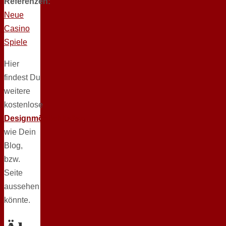
Referenzen:
Neue
Casino
Spiele
Hier
findest Du
weitere
kostenlose
Designmöglichkeiten
wie Dein
Blog,
bzw.
Seite
aussehen
könnte.