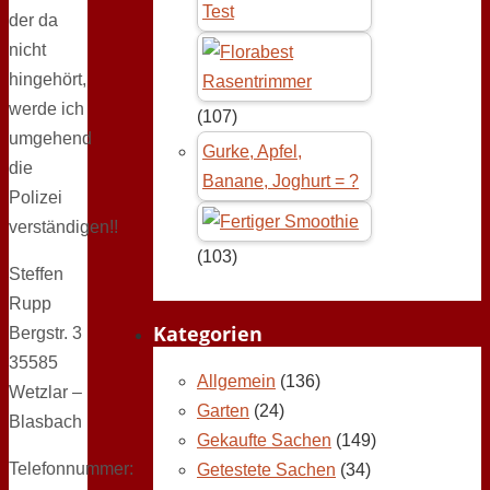
Test
der da
nicht
hingehört,
werde ich
(107)
umgehend
Gurke, Apfel,
die
Banane, Joghurt = ?
Polizei
verständigen!!
(103)
Steffen
Rupp
Kategorien
Bergstr. 3
35585
Allgemein
(136)
Wetzlar –
Garten
(24)
Blasbach
Gekaufte Sachen
(149)
Telefonnummer:
Getestete Sachen
(34)