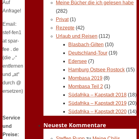
Auf
Meine Bücher die ich gelesen habe
Anfrage!
(282)
Privat
(1)
Email:
Rezepte
(42)
stef-fen1
Urlaub und Reisen
(112)
at spar-
Blasbach-Gilten
(10)
fee . de
Deutschland-Tour
(19)
(die „-“
Edersee
(7)
entfernen
Hamburg Ostsee Rostock
(15)
und „at“
Mombasa 2019
(8)
durch @
Mombasa Teil 2
(1)
ersetzen)
Südafrika – Kapstadt 2018
(18)
Südafrika – Kapstadt 2019
(20)
Südafrika – Kapstadt 2020
(14)
Service
Neueste Kommentare
und
Preise:
Steffen Rupp
zu
Meine Chilis,