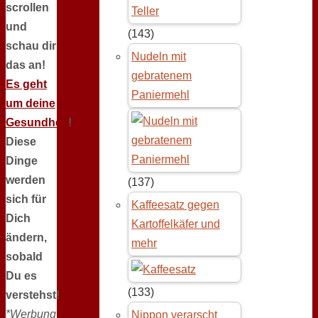
scrollen
und
(143)
schau dir
Nudeln mit
das an!
gebratenem
Es geht
Paniermehl
um deine
Gesundheit
!
Diese
Dinge
werden
(137)
sich für
Kaffeesatz gegen
Dich
Kartoffelkäfer und
ändern,
mehr
sobald
Du es
(133)
verstehst!
*Werbung
Nippon verarscht