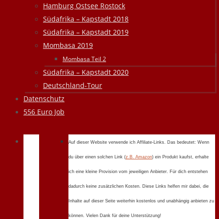
Hamburg Ostsee Rostock
Südafrika – Kapstadt 2018
Südafrika – Kapstadt 2019
Mombasa 2019
Mombasa Teil 2
Südafrika – Kapstadt 2020
Deutschland-Tour
Datenschutz
556 Euro Job
Auf dieser Website verwende ich Affiliate-Links. Das bedeutet: Wenn
du über einen solchen Link (
z.B. Amazon
) ein Produkt kaufst, erhalte
ich eine kleine Provision vom jeweiligen Anbieter. Für dich entstehen
dadurch keine zusätzlichen Kosten. Diese Links helfen mir dabei, die
Inhalte auf dieser Seite weiterhin kostenlos und unabhängig anbieten zu
können. Vielen Dank für deine Unterstützung!