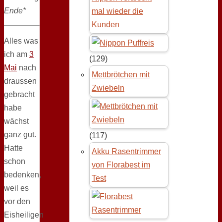
Ende*
mal wieder die
Kunden
Alles was
ich am
3
(129)
Mai
nach
Mettbrötchen mit
draussen
Zwiebeln
gebracht
habe
wächst
ganz gut.
(117)
Hatte
Akku Rasentrimmer
schon
von Florabest im
bedenken,
Test
weil es
vor den
Eisheiligen