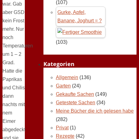
(107)
war. Gab
aber GSD
Gurke, Apfel,
kein Frost
Banane, Joghurt = ?
mehr. Nur
noch
(103)
Temperaturen
um 1 – 2
Grad.
Kategorien
Hatte die
Allgemein
(136)
Paprikas
Garten
(24)
und Chilis
Gekaufte Sachen
(149)
dann
Getestete Sachen
(34)
nachts mit
Meine Bücher die ich gelesen habe
nem
(282)
Eimer
Privat
(1)
abgedeckt
Rezepte
(42)
und sie