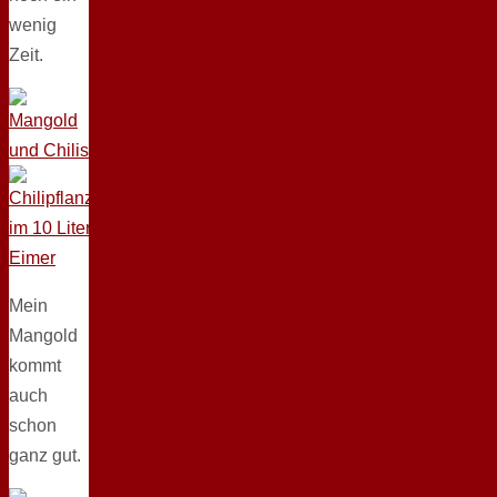
wenig
Zeit.
Mein
Mangold
kommt
auch
schon
ganz gut.