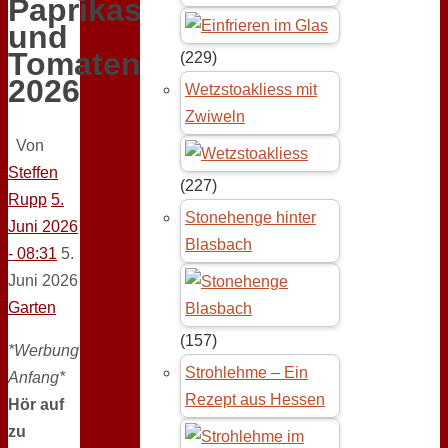
Paprikas
und
Tomaten
(229)
2026
Wetzstoakliess mit
Zwiweln
Von
Steffen
(227)
Rupp
5.
Stonehenge hinter
Juni 2026
Blasbach
- 08:31
5.
Juni 2026
Garten
(157)
*Werbung
Strohlehme – Ein
Anfang*
Rezept aus Hessen
Hör auf
zu