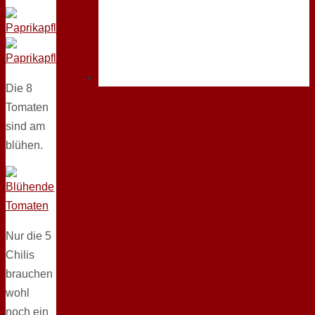
Die 8
Tomaten
sind am
blühen.
Nur die 5
Chilis
brauchen
wohl
noch ein