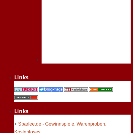
Links
Links
+
Sparfee.de - Gewinnspiele, Warenproben,
Kostenloses