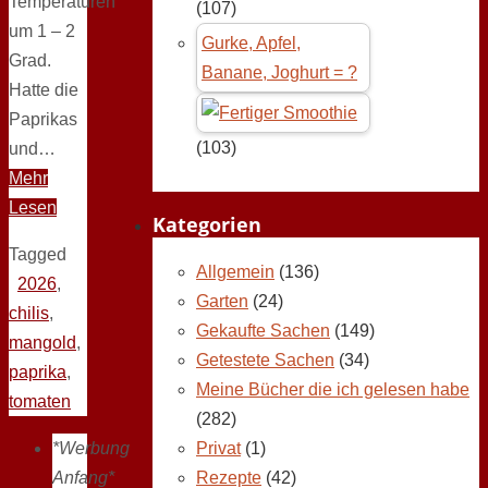
Temperaturen
(107)
um 1 – 2
Gurke, Apfel,
Grad.
Banane, Joghurt = ?
Hatte die
Paprikas
(103)
und…
Mehr
Lesen
Kategorien
Tagged
Allgemein
(136)
2026
,
Garten
(24)
chilis
,
Gekaufte Sachen
(149)
mangold
,
Getestete Sachen
(34)
paprika
,
Meine Bücher die ich gelesen habe
tomaten
(282)
*Werbung
Privat
(1)
Anfang*
Rezepte
(42)