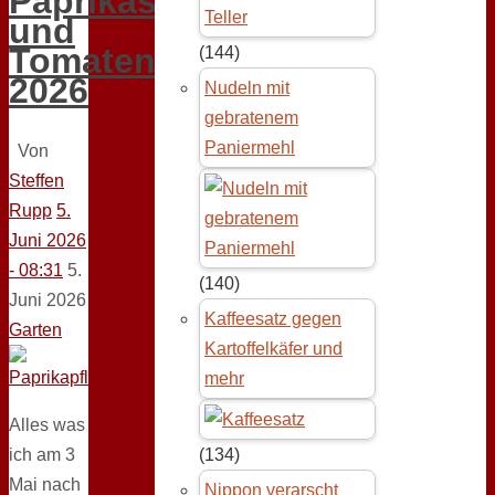
Paprikas
und
Tomaten
(144)
2026
Nudeln mit
gebratenem
Paniermehl
Von
Steffen
Rupp
5.
Juni 2026
- 08:31
5.
(140)
Juni 2026
Kaffeesatz gegen
Garten
Kartoffelkäfer und
mehr
Alles was
ich am 3
(134)
Mai nach
Nippon verarscht