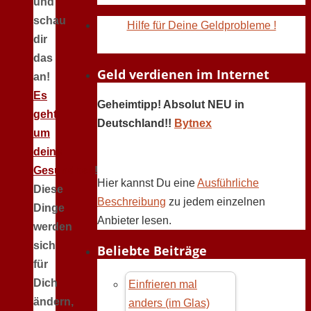
und
schau
Hilfe für Deine Geldprobleme !
dir
das
Geld verdienen im Internet
an!
Es
Geheimtipp! Absolut NEU in
geht
Deutschland!!
Bytnex
um
deine
Gesundheit
!
Hier kannst Du eine
Ausführliche
Diese
Beschreibung
zu jedem einzelnen
Dinge
Anbieter lesen.
werden
sich
Beliebte Beiträge
für
Dich
Einfrieren mal
ändern,
anders (im Glas)