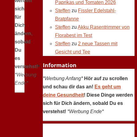
werden
Paprikas und Tomaten 2026
sich
Steffen
zu
Fissler Edelstahl-
für
Bratpfanne
Dich
Steffen
zu
Akku Rasentrimmer von
ändern,
Florabest im Test
sobald
Steffen
zu
2 neue Tassen mit
Du
Gesicht und Tee
es
Information
verstehst!
*Werbung
*Werbung Anfang*
Hör auf zu scrollen
Ende*
und schau dir das an!
Es geht um
deine Gesundheit
! Diese Dinge werden
sich für Dich ändern, sobald Du es
verstehst!
*Werbung Ende*