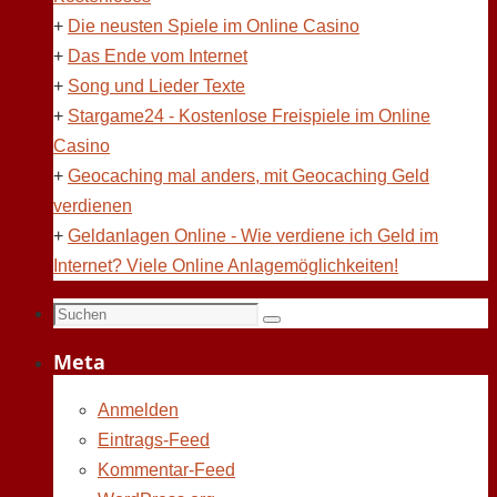
+
Die neusten Spiele im Online Casino
+
Das Ende vom Internet
+
Song und Lieder Texte
+
Stargame24 - Kostenlose Freispiele im Online
Casino
+
Geocaching mal anders, mit Geocaching Geld
verdienen
+
Geldanlagen Online - Wie verdiene ich Geld im
Internet? Viele Online Anlagemöglichkeiten!
Suchen
Suchen
nach:
Meta
Anmelden
Eintrags-Feed
Kommentar-Feed