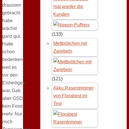
draussen
mal wieder die
gebracht
Kunden
habe
wächst
(133)
ganz gut.
Mettbrötchen mit
Hatte
Zwiebeln
schon
bedenken,
weil es
vor den
(121)
Eisheiligen
Akku Rasentrimmer
war. Gab
von Florabest im
aber GSD
Test
kein Frost
mehr. Nur
noch