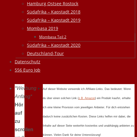
Hamburg Ostsee Rostock
Südafrika – Kapstadt 2018
Südafrika – Kapstadt 2019
Mombasa 2019
Mombasa Teil 2
Südafrika – Kapstadt 2020
Deutschland-Tour
Datenschutz
556 Euro Job
*Werbung
Auf dieser Website verwende ich Affiliate-Links. Das bedeutet: Wenn
Anfang*
du über einen solchen Link (
z.B. Amazon
) ein Produkt kaufst, erhalte
Hör
ich eine kleine Provision vom jeweiligen Anbieter. Für dich entstehen
auf
dadurch keine zusätzlichen Kosten. Diese Links helfen mir dabei, die
zu
Inhalte auf dieser Seite weiterhin kostenlos und unabhängig anbieten zu
scrollen
können. Vielen Dank für deine Unterstützung!