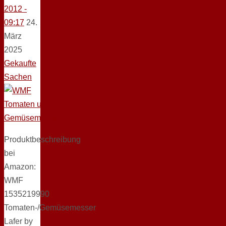
2012 -
09:17
24.
März
2025
Gekaufte
Sachen
Produktbeschreibung
bei
Amazon:
WMF
1535219990
Tomaten-/Gemüsemesser
Lafer by