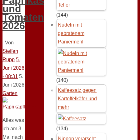
Paprikas
und
Tomaten
(144)
2026
Nudeln mit
gebratenem
Paniermehl
Von
Steffen
Rupp
5.
Juni 2026
- 08:31
5.
(140)
Juni 2026
Kaffeesatz gegen
Garten
Kartoffelkäfer und
mehr
Alles was
ich am 3
(134)
Mai nach
Nippon verarscht