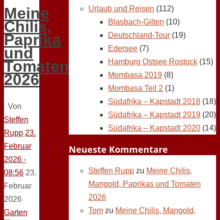
Urlaub und Reisen
(112)
Meine
Blasbach-Gilten
(10)
Chilis,
Deutschland-Tour
(19)
Paprika
Edersee
(7)
und
Hamburg Ostsee Rostock
(15)
Tomaten
Mombasa 2019
(8)
2026
Mombasa Teil 2
(1)
Südafrika – Kapstadt 2018
(18)
Von
Südafrika – Kapstadt 2019
(20)
Steffen
Südafrika – Kapstadt 2020
(14)
Rupp
23.
Februar
Neueste Kommentare
2026 -
Steffen Rupp
zu
Meine Chilis,
08:56
23.
Mangold, Paprikas und Tomaten
Februar
2026
2026
Tom
zu
Meine Chilis, Mangold,
Garten