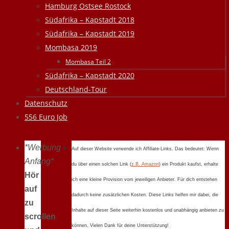
Hamburg Ostsee Rostock
Südafrika – Kapstadt 2018
Südafrika – Kapstadt 2019
Mombasa 2019
Mombasa Teil 2
Südafrika – Kapstadt 2020
Deutschland-Tour
Datenschutz
556 Euro Job
*Werbung
Auf dieser Website verwende ich Affiliate-Links. Das bedeutet: Wenn
Anfang*
du über einen solchen Link (
z.B. Amazon
) ein Produkt kaufst, erhalte
Hör
ich eine kleine Provision vom jeweiligen Anbieter. Für dich entstehen
auf
dadurch keine zusätzlichen Kosten. Diese Links helfen mir dabei, die
zu
Inhalte auf dieser Seite weiterhin kostenlos und unabhängig anbieten zu
scrollen
können. Vielen Dank für deine Unterstützung!