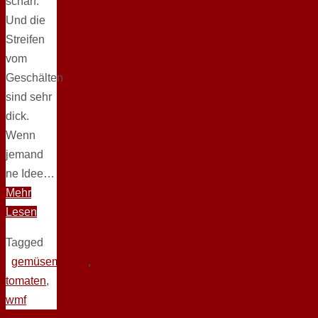
scharf.
Und die
Streifen
vom
Geschälten
sind sehr
dick.
Wenn
jemand
ne Idee…
Mehr
Lesen
Tagged
gemüsemesser
,
tomaten
,
wmf