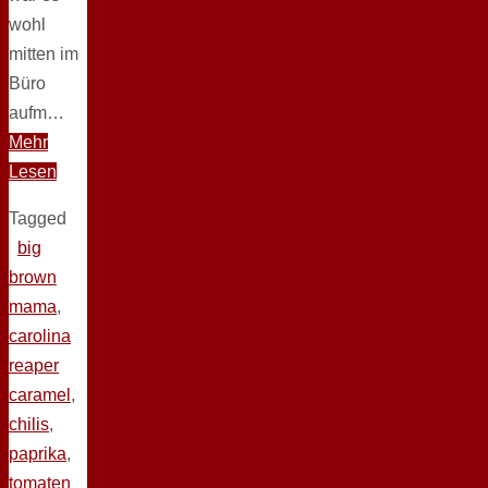
wohl
mitten im
Büro
aufm…
Mehr
Lesen
Tagged
big
brown
mama
,
carolina
reaper
caramel
,
chilis
,
paprika
,
tomaten