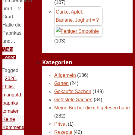
Temperaturen
(107)
um 1 – 2
Gurke, Apfel,
Grad.
Banane, Joghurt = ?
Hatte die
Paprikas
(103)
und…
Mehr
Lesen
Kategorien
Tagged
Allgemein
(136)
2026
,
Garten
(24)
chilis
,
Gekaufte Sachen
(149)
mangold
,
Getestete Sachen
(34)
paprika
,
Meine Bücher die ich gelesen habe
tomaten
(282)
Keine
Privat
(1)
Kommentare
Rezepte
(42)