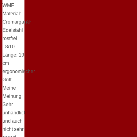
WMF
Material:
Cromargan®
Edelstahl
rostfrei
18/10
Länge: 19
cm
ergonomischer
Griff
Meine
Meinung:
Sehr
unhandlich
und auch
nicht sehr