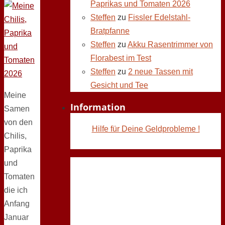
Paprikas und Tomaten 2026
Steffen
zu
Fissler Edelstahl-
Bratpfanne
Steffen
zu
Akku Rasentrimmer von
Florabest im Test
Steffen
zu
2 neue Tassen mit
Gesicht und Tee
Meine
Information
Samen
von den
Hilfe für Deine Geldprobleme !
Chilis,
Paprika
und
Tomaten
die ich
Anfang
Januar