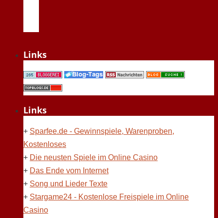
Links
Links
+
Sparfee.de - Gewinnspiele, Warenproben,
Kostenloses
+
Die neusten Spiele im Online Casino
+
Das Ende vom Internet
+
Song und Lieder Texte
+
Stargame24 - Kostenlose Freispiele im Online
Casino