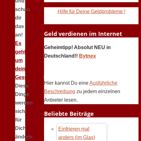
und
schau
Hilfe für Deine Geldprobleme !
dir
das
Geld verdienen im Internet
an!
Es
Geheimtipp! Absolut NEU in
geht
Deutschland!!
Bytnex
um
deine
Gesundheit
!
Hier kannst Du eine
Ausführliche
Diese
Beschreibung
zu jedem einzelnen
Dinge
Anbieter lesen.
werden
sich
Beliebte Beiträge
für
Dich
Einfrieren mal
ändern,
anders (im Glas)