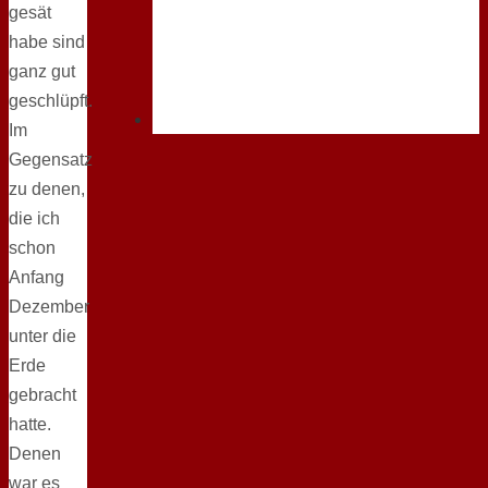
gesät
habe sind
ganz gut
geschlüpft.
Im
Gegensatz
zu denen,
die ich
schon
Anfang
Dezember
unter die
Erde
gebracht
hatte.
Denen
war es