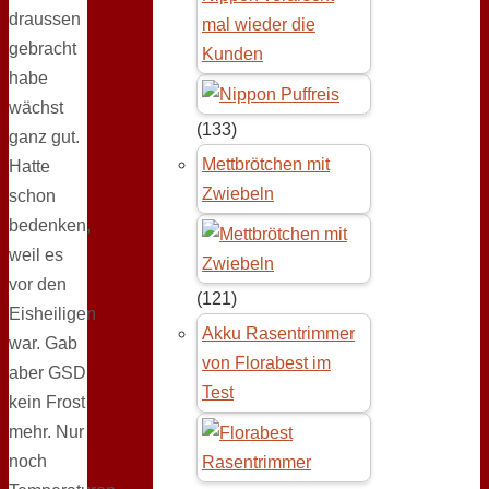
draussen
mal wieder die
gebracht
Kunden
habe
wächst
(133)
ganz gut.
Mettbrötchen mit
Hatte
Zwiebeln
schon
bedenken,
weil es
vor den
(121)
Eisheiligen
Akku Rasentrimmer
war. Gab
von Florabest im
aber GSD
Test
kein Frost
mehr. Nur
noch