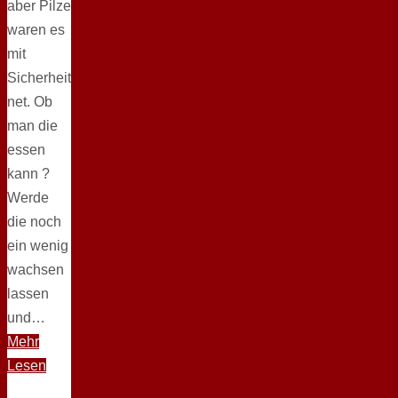
aber Pilze
waren es
mit
Sicherheit
net. Ob
man die
essen
kann ?
Werde
die noch
ein wenig
wachsen
lassen
und…
Mehr
Lesen