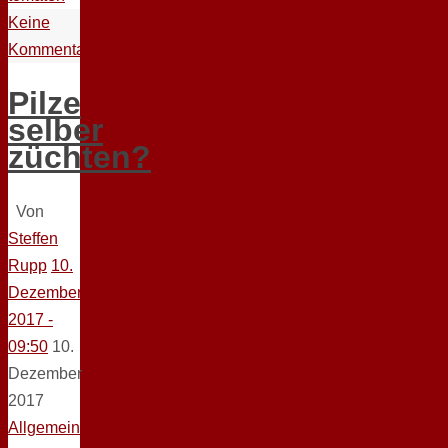
Keine
Kommentare
Pilze
selber
züchten?
Von
Steffen
Rupp
10.
Dezember
2017 -
09:50
10.
Dezember
2017
Allgemein