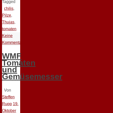
Tagged
chilis
,
Pilze
,
Thujas
,
tomaten
Keine
Kommentare
WMF
Tomaten
und
Gemüsemesser
Von
Steffen
Rupp
19.
Oktober