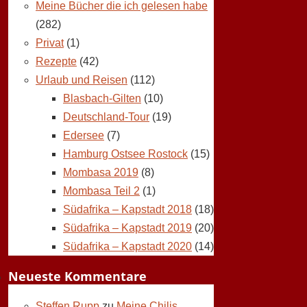
Meine Bücher die ich gelesen habe
(282)
Privat
(1)
Rezepte
(42)
Urlaub und Reisen
(112)
Blasbach-Gilten
(10)
Deutschland-Tour
(19)
Edersee
(7)
Hamburg Ostsee Rostock
(15)
Mombasa 2019
(8)
Mombasa Teil 2
(1)
Südafrika – Kapstadt 2018
(18)
Südafrika – Kapstadt 2019
(20)
Südafrika – Kapstadt 2020
(14)
Neueste Kommentare
Steffen Rupp
zu
Meine Chilis,