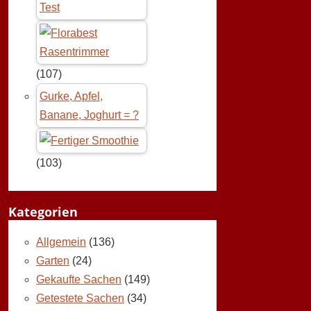
Test
(107)
Gurke, Apfel,
Banane, Joghurt = ?
(103)
Kategorien
Allgemein
(136)
Garten
(24)
Gekaufte Sachen
(149)
Getestete Sachen
(34)