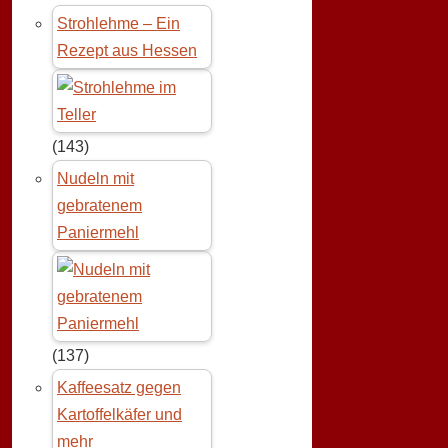
Strohlehme – Ein
Rezept aus Hessen
(143)
Nudeln mit
gebratenem
Paniermehl
(137)
Kaffeesatz gegen
Kartoffelkäfer und
mehr