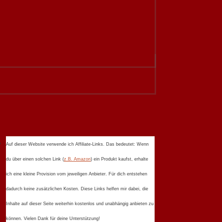
Auf dieser Website verwende ich Affiliate-Links. Das bedeutet: Wenn
du über einen solchen Link (
z.B. Amazon
) ein Produkt kaufst, erhalte
ich eine kleine Provision vom jeweiligen Anbieter. Für dich entstehen
dadurch keine zusätzlichen Kosten. Diese Links helfen mir dabei, die
Inhalte auf dieser Seite weiterhin kostenlos und unabhängig anbieten zu
können. Vielen Dank für deine Unterstützung!