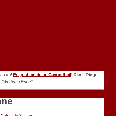
das an!
Es geht um deine Gesundheit
! Diese Dinge
!
*Werbung Ende*
nne
Getestete Sachen