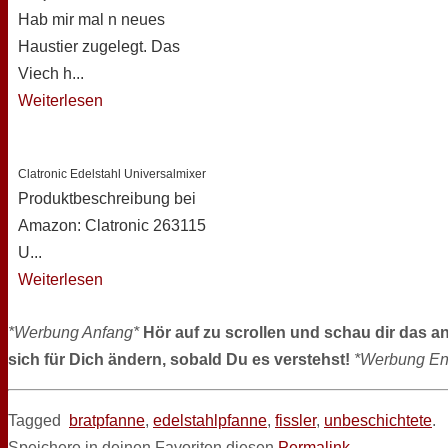
Hab mir mal n neues
Haustier zugelegt. Das
Viech h...
Weiterlesen
Clatronic Edelstahl Universalmixer
Produktbeschreibung bei
Amazon: Clatronic 263115
U...
Weiterlesen
*Werbung Anfang*
Hör auf zu scrollen und schau dir das a
sich für Dich ändern, sobald Du es verstehst!
*Werbung En
Tagged
bratpfanne
,
edelstahlpfanne
,
fissler
,
unbeschichtete
.
Speichere in deinen Favoriten diesen
Permalink
.