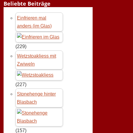
Beliebte Beiträge
Einfrieren mal
anders (im Glas)
(229)
Wetzstoakliess mit
Zwiweln
(227)
Stonehenge hinter
Blasbach
(157)