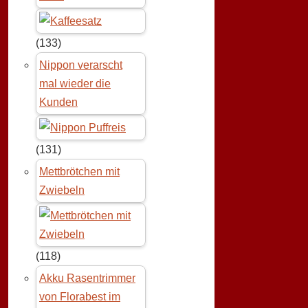
(133)
Nippon verarscht
mal wieder die
Kunden
(131)
Mettbrötchen mit
Zwiebeln
(118)
Akku Rasentrimmer
von Florabest im