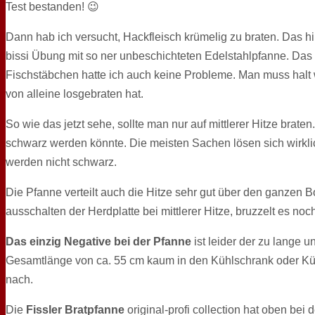
Test bestanden! 😉
Dann hab ich versucht, Hackfleisch krümelig zu braten. Das hin
bissi Übung mit so ner unbeschichteten Edelstahlpfanne. Das w
Fischstäbchen hatte ich auch keine Probleme. Man muss halt w
von alleine losgebraten hat.
So wie das jetzt sehe, sollte man nur auf mittlerer Hitze brat
schwarz werden könnte. Die meisten Sachen lösen sich wirkl
werden nicht schwarz.
Die Pfanne verteilt auch die Hitze sehr gut über den ganzen 
ausschalten der Herdplatte bei mittlerer Hitze, bruzzelt es noc
Das einzig Negative bei der Pfanne
ist leider der zu lange u
Gesamtlänge von ca. 55 cm kaum in den Kühlschrank oder Kü
nach.
Die
Fissler Bratpfanne
original-profi collection hat oben bei