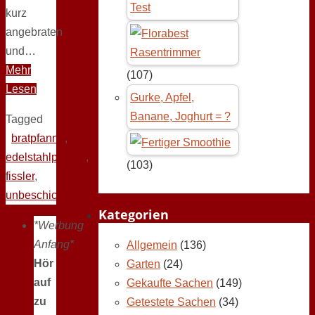
Test
kurz
angebraten
und…
Mehr
(107)
Lesen
Gurke, Apfel,
Banane, Joghurt = ?
Tagged
bratpfanne
,
edelstahlpfanne
,
(103)
fissler
,
unbeschichtete
Kategorien
*Werbung
Anfang*
Allgemein
(136)
Hör
Garten
(24)
auf
Gekaufte Sachen
(149)
zu
Getestete Sachen
(34)