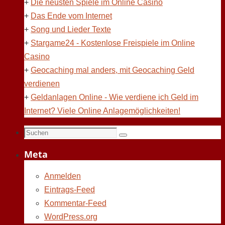
+
Die neusten Spiele im Online Casino
+
Das Ende vom Internet
+
Song und Lieder Texte
+
Stargame24 - Kostenlose Freispiele im Online
Casino
+
Geocaching mal anders, mit Geocaching Geld
verdienen
+
Geldanlagen Online - Wie verdiene ich Geld im
Internet? Viele Online Anlagemöglichkeiten!
Suchen
Suchen
nach:
Meta
Anmelden
Eintrags-Feed
Kommentar-Feed
WordPress.org