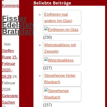
Beliebte Beiträge
Kommentare
Einfrieren mal
Fissler
anders (im Glas)
Edelstahl-
Bratpfanne
(230)
Von
Wetzstoakliess mit
Steffen
Zwiweln
Rupp
15.
Februar
(227)
2020 -
Stonehenge hinter
09:29
24.
Blasbach
Februar
2026
Getestete
Sachen
(157)