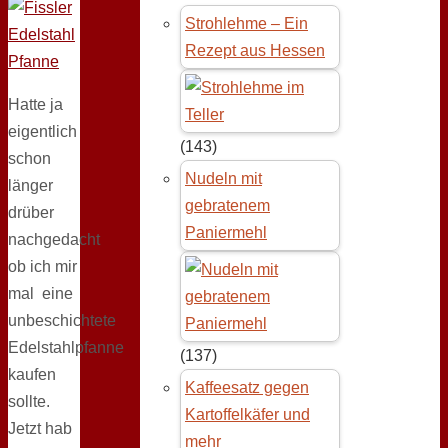
Strohlehme – Ein
Rezept aus Hessen
Hatte ja
eigentlich
(143)
schon
Nudeln mit
länger
gebratenem
drüber
Paniermehl
nachgedacht
ob ich mir
mal eine
unbeschichtete
Edelstahlpfanne
(137)
kaufen
Kaffeesatz gegen
sollte.
Kartoffelkäfer und
Jetzt hab
mehr