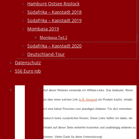
Hamburg Ostsee Rostock
Südafrika – Kapstadt 2018
Südafrika – Kapstadt 2019
Mombasa 2019
Mombasa Teil 2
Südafrika – Kapstadt 2020
Deutschland-Tour
Datenschutz
556 Euro Job
Auf dieser Website verwende ich Affiliate-Links. Das bedeutet: Wenn
du über einen solchen Link (
z.B. Amazon
) ein Produkt kaufst, erhalte
ich eine kleine Provision vom jeweiligen Anbieter. Für dich entstehen
dadurch keine zusätzlichen Kosten. Diese Links helfen mir dabei, die
Inhalte auf dieser Seite weiterhin kostenlos und unabhängig anbieten zu
können. Vielen Dank für deine Unterstützung!