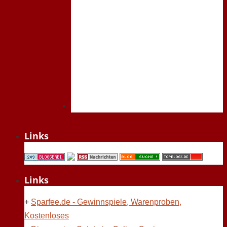
Links
Links
+
Sparfee.de - Gewinnspiele, Warenproben,
Kostenloses