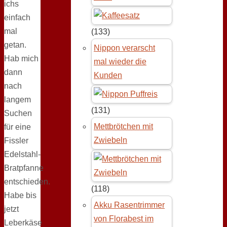
ichs
einfach
mal
(133)
getan.
Nippon verarscht
Hab mich
mal wieder die
dann
Kunden
nach
langem
(131)
Suchen
Mettbrötchen mit
für eine
Zwiebeln
Fissler
Edelstahl-
Bratpfanne
entschieden.
(118)
Habe bis
Akku Rasentrimmer
jetzt
von Florabest im
Leberkäse