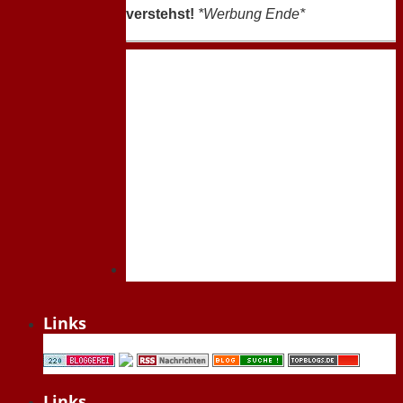
verstehst!
*Werbung Ende*
Links
Links