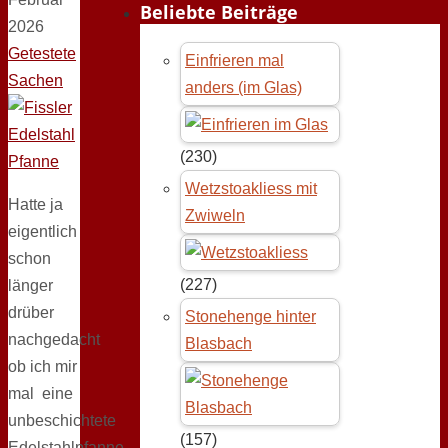
Beliebte Beiträge
2026
Getestete
Einfrieren mal
Sachen
anders (im Glas)
(230)
Wetzstoakliess mit
Hatte ja
Zwiweln
eigentlich
schon
(227)
länger
drüber
Stonehenge hinter
nachgedacht
Blasbach
ob ich mir
mal eine
unbeschichtete
(157)
Edelstahlpfanne