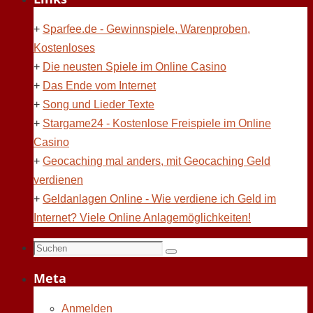
+
Sparfee.de - Gewinnspiele, Warenproben,
Kostenloses
+
Die neusten Spiele im Online Casino
+
Das Ende vom Internet
+
Song und Lieder Texte
+
Stargame24 - Kostenlose Freispiele im Online
Casino
+
Geocaching mal anders, mit Geocaching Geld
verdienen
+
Geldanlagen Online - Wie verdiene ich Geld im
Internet? Viele Online Anlagemöglichkeiten!
Suchen
Suchen
nach:
Meta
Anmelden