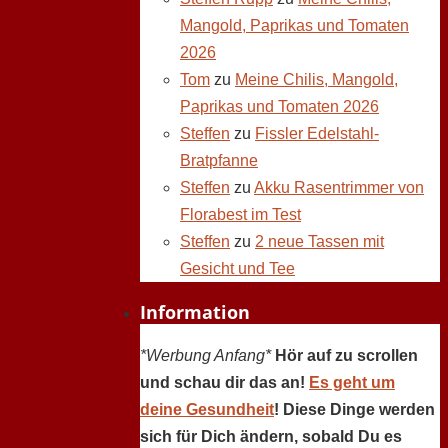
Mangold, Paprikas und Tomaten
2026
Tom
zu
Meine Chilis, Mangold,
Paprikas und Tomaten 2026
Steffen
zu
Fissler Edelstahl-
Bratpfanne
Steffen
zu
Akku Rasentrimmer von
Florabest im Test
Steffen
zu
2 neue Tassen mit
Gesicht und Tee
Information
*Werbung Anfang*
Hör auf zu scrollen
und schau dir das an!
Es geht um
deine Gesundheit
! Diese Dinge werden
sich für Dich ändern, sobald Du es