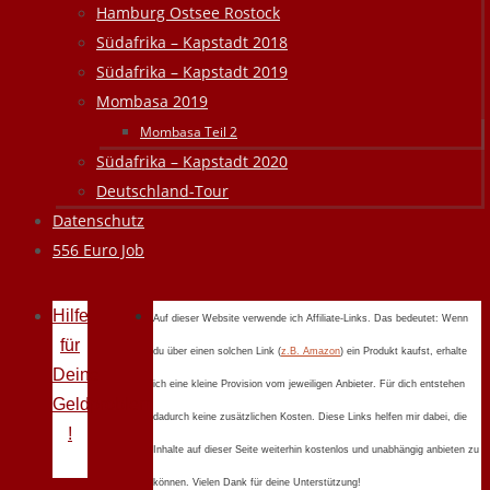
Hamburg Ostsee Rostock
Südafrika – Kapstadt 2018
Südafrika – Kapstadt 2019
Mombasa 2019
Mombasa Teil 2
Südafrika – Kapstadt 2020
Deutschland-Tour
Datenschutz
556 Euro Job
Hilfe
Auf dieser Website verwende ich Affiliate-Links. Das bedeutet: Wenn
für
du über einen solchen Link (
z.B. Amazon
) ein Produkt kaufst, erhalte
Deine
ich eine kleine Provision vom jeweiligen Anbieter. Für dich entstehen
Geldprobleme
dadurch keine zusätzlichen Kosten. Diese Links helfen mir dabei, die
!
Inhalte auf dieser Seite weiterhin kostenlos und unabhängig anbieten zu
können. Vielen Dank für deine Unterstützung!