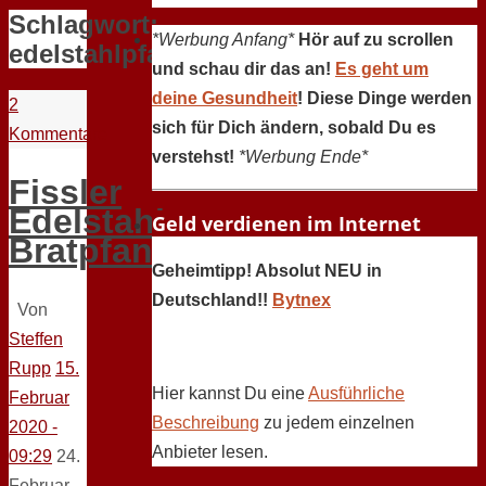
Schlagwort:
*Werbung Anfang*
Hör auf zu scrollen
edelstahlpfanne
und schau dir das an!
Es geht um
deine Gesundheit
! Diese Dinge werden
2
sich für Dich ändern, sobald Du es
Kommentare
verstehst!
*Werbung Ende*
Fissler
Edelstahl-
Geld verdienen im Internet
Bratpfanne
Geheimtipp! Absolut NEU in
Deutschland!!
Bytnex
Von
Steffen
Rupp
15.
Hier kannst Du eine
Ausführliche
Februar
Beschreibung
zu jedem einzelnen
2020 -
Anbieter lesen.
09:29
24.
Februar