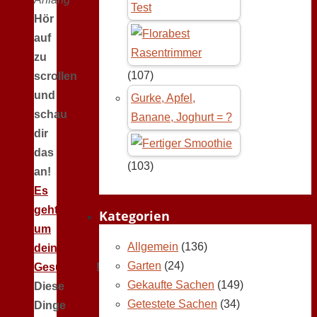
Test
Hör
auf
zu
(107)
scrollen
und
Gurke, Apfel,
schau
Banane, Joghurt = ?
dir
das
(103)
an!
Es
geht
Kategorien
um
Allgemein
(136)
deine
Garten
(24)
Gesundheit
!
Gekaufte Sachen
(149)
Diese
Getestete Sachen
(34)
Dinge