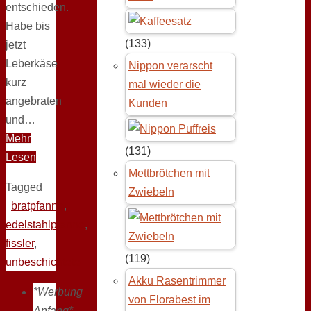
entschieden.
Habe bis
(133)
jetzt
Leberkäse
Nippon verarscht
kurz
mal wieder die
angebraten
Kunden
und…
Mehr
(131)
Lesen
Mettbrötchen mit
Tagged
Zwiebeln
bratpfanne
,
edelstahlpfanne
,
fissler
,
(119)
unbeschichtete
Akku Rasentrimmer
*Werbung
von Florabest im
Anfang*