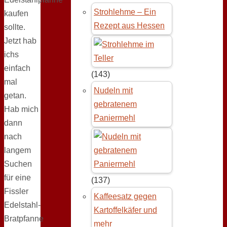
Strohlehme – Ein
kaufen
Rezept aus Hessen
sollte.
Jetzt hab
ichs
einfach
(143)
mal
Nudeln mit
getan.
gebratenem
Hab mich
Paniermehl
dann
nach
langem
Suchen
für eine
(137)
Fissler
Kaffeesatz gegen
Edelstahl-
Kartoffelkäfer und
Bratpfanne
mehr