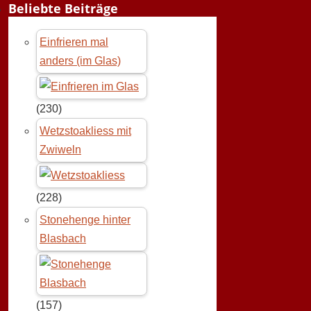
Beliebte Beiträge
Einfrieren mal
anders (im Glas)
(230)
Wetzstoakliess mit
Zwiweln
(228)
Stonehenge hinter
Blasbach
(157)