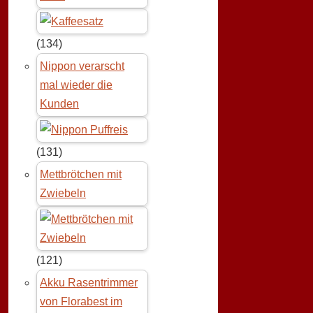
(134)
Nippon verarscht
mal wieder die
Kunden
(131)
Mettbrötchen mit
Zwiebeln
(121)
Akku Rasentrimmer
von Florabest im