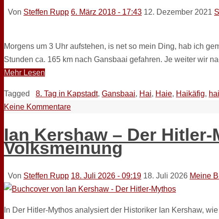
Von
Steffen Rupp
6. März 2018 - 17:43
12. Dezember 2021
S
Morgens um 3 Uhr aufstehen, is net so mein Ding, hab ich ge
Stunden ca. 165 km nach Gansbaai gefahren. Je weiter wir 
Mehr Lesen
Tagged
8. Tag in Kapstadt
,
Gansbaai
,
Hai
,
Haie
,
Haikäfig
,
ha
Keine Kommentare
Ian Kershaw – Der Hitler
Volksmeinung
Von
Steffen Rupp
18. Juli 2026 - 09:19
18. Juli 2026
Meine B
In Der Hitler-Mythos analysiert der Historiker Ian Kershaw, w