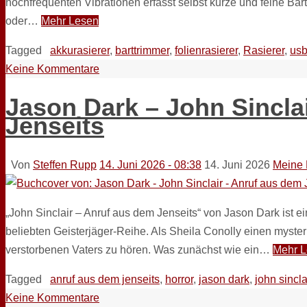
hochfrequenten Vibrationen erfasst selbst kurze und feine Bar
oder…
Mehr Lesen
Tagged
akkurasierer
,
barttrimmer
,
folienrasierer
,
Rasierer
,
usb
Keine Kommentare
Jason Dark – John Sincla
Jenseits
Von
Steffen Rupp
14. Juni 2026 - 08:38
14. Juni 2026
Meine 
„John Sinclair – Anruf aus dem Jenseits“ von Jason Dark ist 
beliebten Geisterjäger-Reihe. Als Sheila Conolly einen mysteri
verstorbenen Vaters zu hören. Was zunächst wie ein…
Mehr 
Tagged
anruf aus dem jenseits
,
horror
,
jason dark
,
john sincla
Keine Kommentare