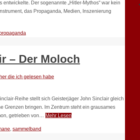
s entwickelte. Der sogenannte „Hitler-Mythos“ war kein
s Instrument, das Propaganda, Medien, Inszenierung
propaganda
ir – Der Moloch
er die ich gelesen habe
air-Reihe stellt sich Geisterjäger John Sinclair gleich
ne Grenzen bringen. Im Zentrum steht ein grausames
ämon, getrieben von…
Mehr Lesen
mane
,
sammelband