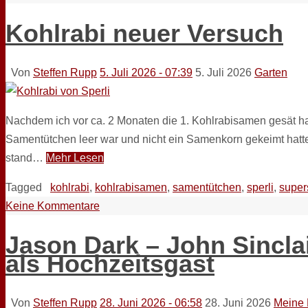
Kohlrabi neuer Versuch
Von
Steffen Rupp
5. Juli 2026 - 07:39
5. Juli 2026
Garten
Nachdem ich vor ca. 2 Monaten die 1. Kohlrabisamen gesät hat
Samentütchen leer war und nicht ein Samenkorn gekeimt hatte,
stand…
Mehr Lesen
Tagged
kohlrabi
,
kohlrabisamen
,
samentütchen
,
sperli
,
super
Keine Kommentare
Jason Dark – John Sincl
als Hochzeitsgast
Von
Steffen Rupp
28. Juni 2026 - 06:58
28. Juni 2026
Meine 