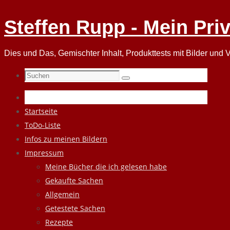
Steffen Rupp - Mein Pri
Dies und Das, Gemischter Inhalt, Produkttests mit Bilder und V
Suchen
Suchen
nach:
Zum
Startseite
Inhalt
ToDo-Liste
springen
Infos zu meinen Bildern
Impressum
Meine Bücher die ich gelesen habe
Gekaufte Sachen
Allgemein
Getestete Sachen
Rezepte