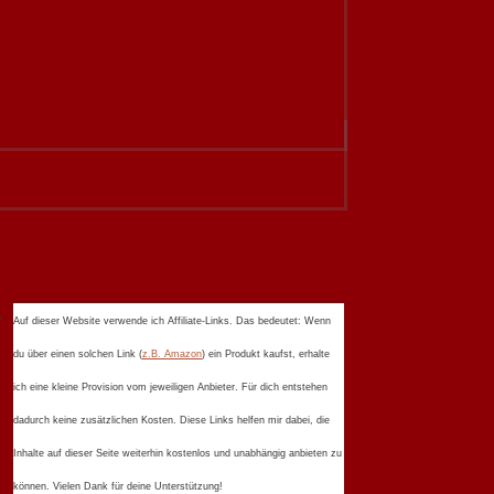
Auf dieser Website verwende ich Affiliate-Links. Das bedeutet: Wenn
du über einen solchen Link (
z.B. Amazon
) ein Produkt kaufst, erhalte
ich eine kleine Provision vom jeweiligen Anbieter. Für dich entstehen
dadurch keine zusätzlichen Kosten. Diese Links helfen mir dabei, die
Inhalte auf dieser Seite weiterhin kostenlos und unabhängig anbieten zu
können. Vielen Dank für deine Unterstützung!