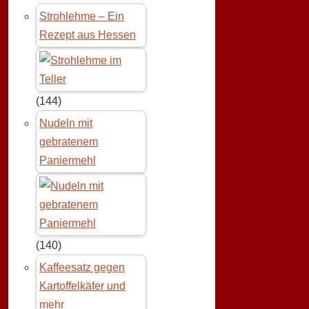
Strohlehme – Ein
Rezept aus Hessen
(144)
Nudeln mit
gebratenem
Paniermehl
(140)
Kaffeesatz gegen
Kartoffelkäfer und
mehr