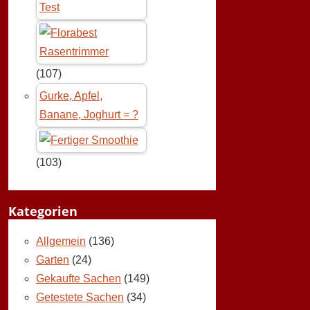
Test
(107)
Gurke, Apfel,
Banane, Joghurt = ?
(103)
Kategorien
Allgemein
(136)
Garten
(24)
Gekaufte Sachen
(149)
Getestete Sachen
(34)