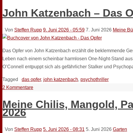
John Katzenbach – Das O
Von
Steffen Rupp
9. Juni 2026 - 05:59
7. Juni 2026
Meine Bü
Das Opfer von John Katzenbach erzählt die beklemmende Ges
Leben nach einem scheinbar harmlosen One-Night-Stand aus 
O’Connell entpuppt sich als gefährlicher Stalker und Psychop
Tagged
das opfer
,
john katzenbach
,
psychothriller
2 Kommentare
Meine Chilis, Mangold, P
2026
Von
Steffen Rupp
5. Juni 2026 - 08:31
5. Juni 2026
Garten