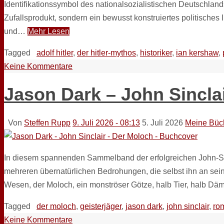
Identifikationssymbol des nationalsozialistischen Deutschland
Zufallsprodukt, sondern ein bewusst konstruiertes politische
und…
Mehr Lesen
Tagged
adolf hitler
,
der hitler-mythos
,
historiker
,
ian kershaw
,
Keine Kommentare
Jason Dark – John Sincla
Von
Steffen Rupp
9. Juli 2026 - 08:13
5. Juli 2026
Meine Büch
In diesem spannenden Sammelband der erfolgreichen John-Sincl
mehreren übernatürlichen Bedrohungen, die selbst ihn an sei
Wesen, der Moloch, ein monströser Götze, halb Tier, halb D
Tagged
der moloch
,
geisterjäger
,
jason dark
,
john sinclair
,
ro
Keine Kommentare