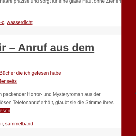
thaare präzise und sorgt für eine glatte Haut ohne Ziehen
-c
,
wasserdicht
ir – Anruf aus dem
Bücher die ich gelesen habe
ein packender Horror- und Mysteryroman aus der
ösen Telefonanruf erhält, glaubt sie die Stimme ihres
Lesen
ir
,
sammelband