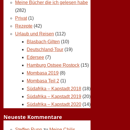
Meine Bücher die ich gelesen habe
(282)
Privat
(1)
Rezepte
(42)
Urlaub und Reisen
(112)
Blasbach-Gilten
(10)
Deutschland-Tour
(19)
Edersee
(7)
Hamburg Ostsee Rostock
(15)
Mombasa 2019
(8)
Mombasa Teil 2
(1)
Südafrika – Kapstadt 2018
(18)
Südafrika – Kapstadt 2019
(20)
Südafrika – Kapstadt 2020
(14)
Neueste Kommentare
Steffen Rupp
zu
Meine Chilis,