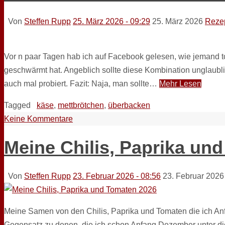
Von
Steffen Rupp
25. März 2026 - 09:29
25. März 2026
Reze
Vor n paar Tagen hab ich auf Facebook gelesen, wie jemand t
geschwärmt hat. Angeblich sollte diese Kombination unglaubl
auch mal probiert. Fazit: Naja, man sollte…
Mehr Lesen
Tagged
käse
,
mettbrötchen
,
überbacken
Keine Kommentare
Meine Chilis, Paprika un
Von
Steffen Rupp
23. Februar 2026 - 08:56
23. Februar 2026
Meine Samen von den Chilis, Paprika und Tomaten die ich Anf
Gegensatz zu denen, die ich schon Anfang Dezember unter die