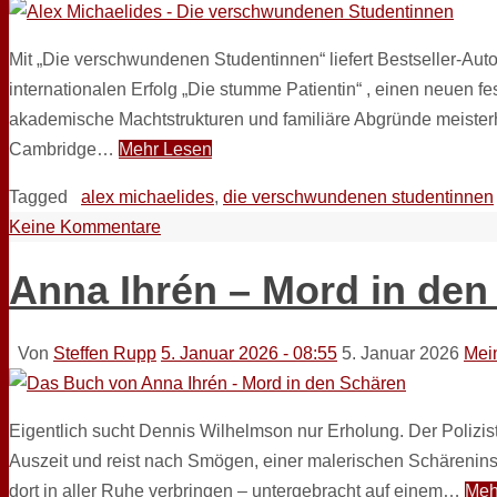
Mit „Die verschwundenen Studentinnen“ liefert Bestseller-Aut
internationalen Erfolg „Die stumme Patientin“ , einen neuen f
akademische Machtstrukturen und familiäre Abgründe meisterh
Cambridge…
Mehr Lesen
Tagged
alex michaelides
,
die verschwundenen studentinnen
Keine Kommentare
Anna Ihrén – Mord in den
Von
Steffen Rupp
5. Januar 2026 - 08:55
5. Januar 2026
Mei
Eigentlich sucht Dennis Wilhelmson nur Erholung. Der Polizist
Auszeit und reist nach Smögen, einer malerischen Schärenin
dort in aller Ruhe verbringen – untergebracht auf einem…
Meh