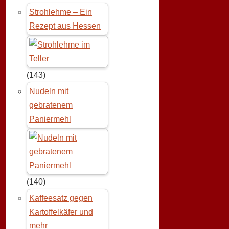
Strohlehme – Ein
Rezept aus Hessen
(143)
Nudeln mit
gebratenem
Paniermehl
(140)
Kaffeesatz gegen
Kartoffelkäfer und
mehr