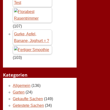
Test
(107)
Gurke, Apfel,
Banane, Joghurt = ?
(103)
Kategorien
Allgemein
(136)
Garten
(24)
Gekaufte Sachen
(149)
Getestete Sachen
(34)