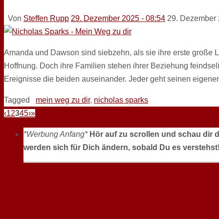
Von
Steffen Rupp
29. Dezember 2025 - 08:54
29. Dezember
Amanda und Dawson sind siebzehn, als sie ihre erste große Lie
Hoffnung. Doch ihre Familien stehen ihrer Beziehung feindsel
Ereignisse die beiden auseinander. Jeder geht seinen eige
Tagged
mein weg zu dir
,
nicholas sparks
‹
1
2
3
4
5
›
»
*Werbung Anfang*
Hör auf zu scrollen und schau dir 
werden sich für Dich ändern, sobald Du es verstehst