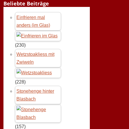
Beliebte Beiträge
Einfrieren mal
anders (im Glas)
(230)
Wetzstoakliess mit
Zwiweln
(228)
Stonehenge hinter
Blasbach
(157)