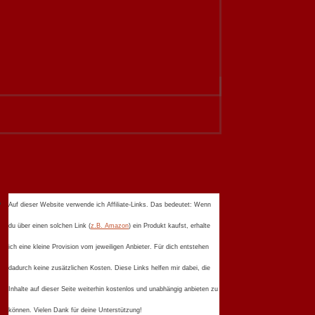
Auf dieser Website verwende ich Affiliate-Links. Das bedeutet: Wenn
du über einen solchen Link (
z.B. Amazon
) ein Produkt kaufst, erhalte
ich eine kleine Provision vom jeweiligen Anbieter. Für dich entstehen
dadurch keine zusätzlichen Kosten. Diese Links helfen mir dabei, die
Inhalte auf dieser Seite weiterhin kostenlos und unabhängig anbieten zu
können. Vielen Dank für deine Unterstützung!