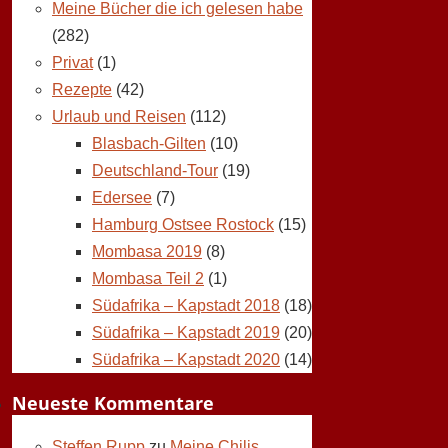
Meine Bücher die ich gelesen habe
(282)
Privat
(1)
Rezepte
(42)
Urlaub und Reisen
(112)
Blasbach-Gilten
(10)
Deutschland-Tour
(19)
Edersee
(7)
Hamburg Ostsee Rostock
(15)
Mombasa 2019
(8)
Mombasa Teil 2
(1)
Südafrika – Kapstadt 2018
(18)
Südafrika – Kapstadt 2019
(20)
Südafrika – Kapstadt 2020
(14)
Neueste Kommentare
Steffen Rupp
zu
Meine Chilis,