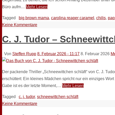
Büro aufm…
Mehr Lesen
Tagged
big brown mama
,
carolina reaper caramel
,
chilis
,
pap
Keine Kommentare
C. J. Tudor – Schneewittc
Von
Steffen Rupp
8. Februar 2026 - 11:17
8. Februar 2026
Me
Der packende Thriller „Schneewittchen schläft“ von C. J. Tudor
erschüttert: Ein kleines Mädchen spricht nur ein einziges Wor
Gabe ist es der letzte Moment,…
Mehr Lesen
Tagged
c. j. tudor
,
schneewittchen schläft
Keine Kommentare