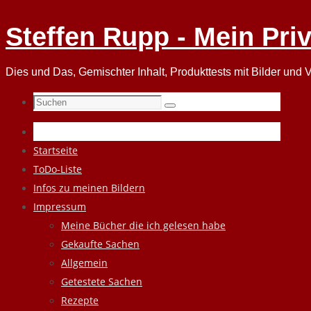
Steffen Rupp - Mein Pri
Dies und Das, Gemischter Inhalt, Produkttests mit Bilder und V
Suchen
Suchen
nach:
Zum
Startseite
Inhalt
ToDo-Liste
springen
Infos zu meinen Bildern
Impressum
Meine Bücher die ich gelesen habe
Gekaufte Sachen
Allgemein
Getestete Sachen
Rezepte