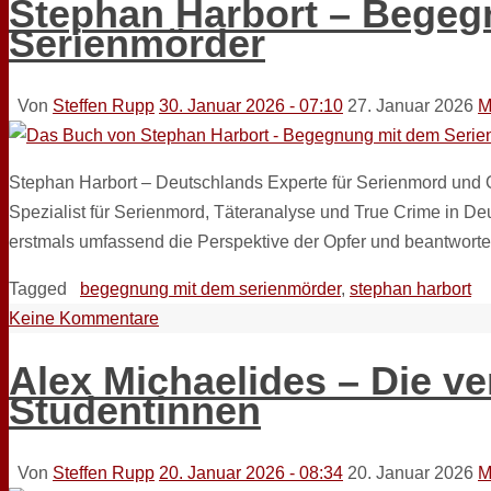
Stephan Harbort – Begeg
Serienmörder
Von
Steffen Rupp
30. Januar 2026 - 07:10
27. Januar 2026
M
Stephan Harbort – Deutschlands Experte für Serienmord und O
Spezialist für Serienmord, Täteranalyse und True Crime in Deut
erstmals umfassend die Perspektive der Opfer und beantwort
Tagged
begegnung mit dem serienmörder
,
stephan harbort
Keine Kommentare
Alex Michaelides – Die 
Studentinnen
Von
Steffen Rupp
20. Januar 2026 - 08:34
20. Januar 2026
M