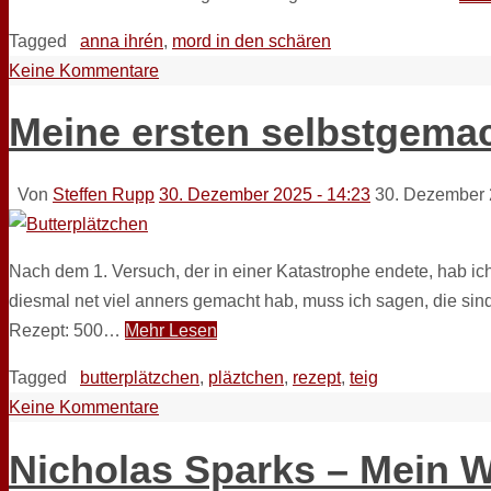
Tagged
anna ihrén
,
mord in den schären
Keine Kommentare
Meine ersten selbstgemac
Von
Steffen Rupp
30. Dezember 2025 - 14:23
30. Dezember
Nach dem 1. Versuch, der in einer Katastrophe endete, hab ic
diesmal net viel anners gemacht hab, muss ich sagen, die sin
Rezept: 500…
Mehr Lesen
Tagged
butterplätzchen
,
pläztchen
,
rezept
,
teig
Keine Kommentare
Nicholas Sparks – Mein W