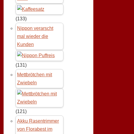
(133)
Nippon verarscht
mal wieder die
Kunden
(131)
Mettbrötchen mit
Zwiebeln
(121)
Akku Rasentrimmer
von Florabest im