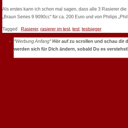
Als erstes kann ich schon mal sagen, dass alle 3 Rasierer die
„Braun Series 9 9090cc“ für ca. 200 Euro und von Philips „P
Tagged
Rasierer
,
rasierer im test
,
test
,
testsieger
*Werbung Anfang*
Hör auf zu scrollen und schau dir 
werden sich für Dich ändern, sobald Du es verstehst