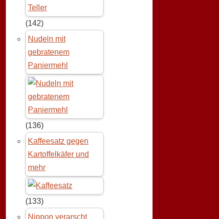
(142)
Nudeln mit
gebratenem
Paniermehl
(136)
Kaffeesatz gegen
Kartoffelkäfer und
mehr
(133)
Nippon verarscht