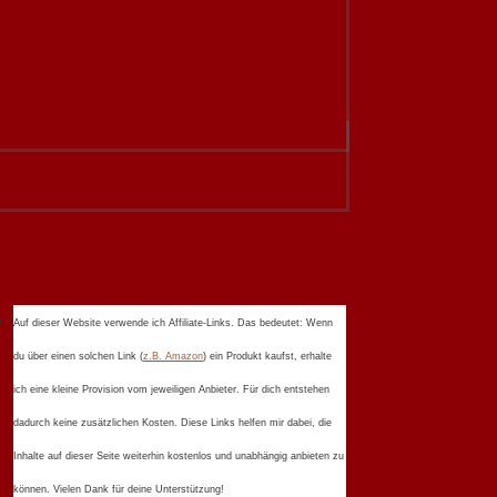
Auf dieser Website verwende ich Affiliate-Links. Das bedeutet: Wenn
du über einen solchen Link (
z.B. Amazon
) ein Produkt kaufst, erhalte
ich eine kleine Provision vom jeweiligen Anbieter. Für dich entstehen
dadurch keine zusätzlichen Kosten. Diese Links helfen mir dabei, die
Inhalte auf dieser Seite weiterhin kostenlos und unabhängig anbieten zu
können. Vielen Dank für deine Unterstützung!