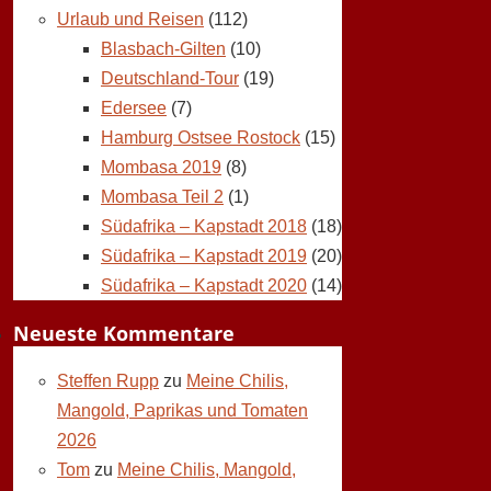
Urlaub und Reisen
(112)
Blasbach-Gilten
(10)
Deutschland-Tour
(19)
Edersee
(7)
Hamburg Ostsee Rostock
(15)
Mombasa 2019
(8)
Mombasa Teil 2
(1)
Südafrika – Kapstadt 2018
(18)
Südafrika – Kapstadt 2019
(20)
Südafrika – Kapstadt 2020
(14)
Neueste Kommentare
Steffen Rupp
zu
Meine Chilis,
Mangold, Paprikas und Tomaten
2026
Tom
zu
Meine Chilis, Mangold,