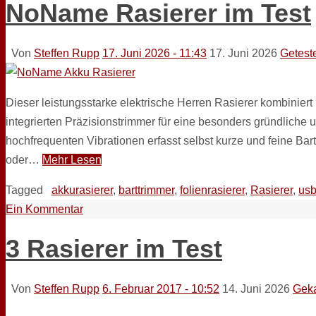
NoName Rasierer im Test
Von
Steffen Rupp
17. Juni 2026 - 11:43
17. Juni 2026
Getest
Dieser leistungsstarke elektrische Herren Rasierer kombinier
integrierten Präzisionstrimmer für eine besonders gründlich
hochfrequenten Vibrationen erfasst selbst kurze und feine Bar
oder…
Mehr Lesen
Tagged
akkurasierer
,
barttrimmer
,
folienrasierer
,
Rasierer
,
usb
Ein Kommentar
3 Rasierer im Test
Von
Steffen Rupp
6. Februar 2017 - 10:52
14. Juni 2026
Geka