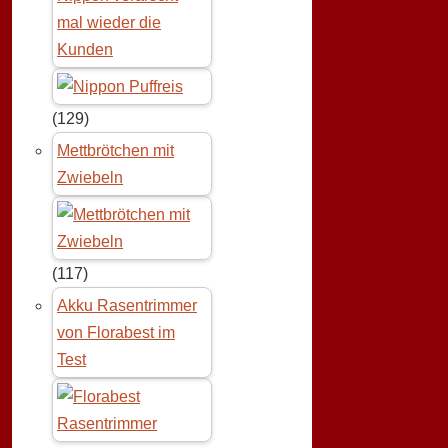
mal wieder die
Kunden
(129)
Mettbrötchen mit
Zwiebeln
(117)
Akku Rasentrimmer
von Florabest im
Test