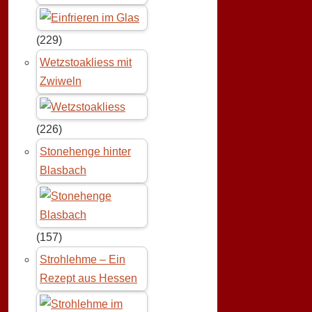
(229)
Wetzstoakliess mit
Zwiweln
(226)
Stonehenge hinter
Blasbach
(157)
Strohlehme – Ein
Rezept aus Hessen