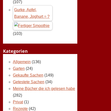
(107)
Gurke, Apfel,
Banane, Joghurt = ?
(103)
Kategorien
Allgemein
(136)
Garten
(24)
Gekaufte Sachen
(149)
Getestete Sachen
(34)
Meine Bücher die ich gelesen habe
(282)
Privat
(1)
Rezepte
(42)