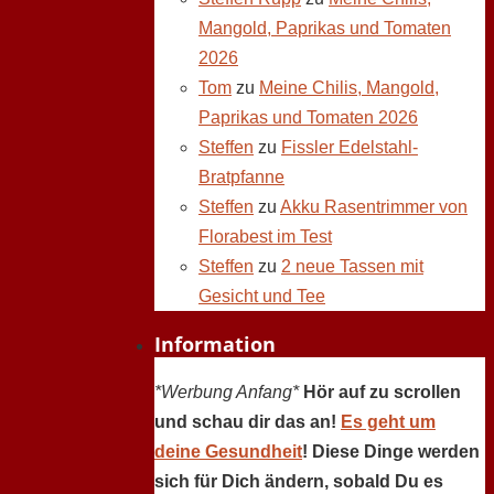
Mangold, Paprikas und Tomaten
2026
Tom
zu
Meine Chilis, Mangold,
Paprikas und Tomaten 2026
Steffen
zu
Fissler Edelstahl-
Bratpfanne
Steffen
zu
Akku Rasentrimmer von
Florabest im Test
Steffen
zu
2 neue Tassen mit
Gesicht und Tee
Information
*Werbung Anfang*
Hör auf zu scrollen
und schau dir das an!
Es geht um
deine Gesundheit
! Diese Dinge werden
sich für Dich ändern, sobald Du es