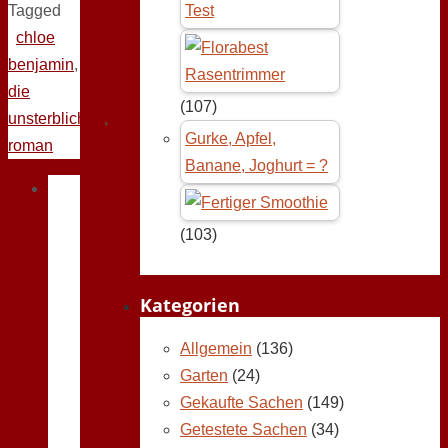
Tagged
Test
chloe
benjamin
,
die
(107)
unsterblichen
,
Gurke, Apfel,
roman
Banane, Joghurt = ?
(103)
Kategorien
Allgemein
(136)
Garten
(24)
Gekaufte Sachen
(149)
Getestete Sachen
(34)