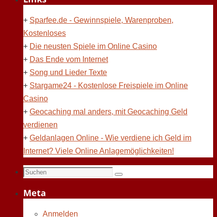
+
Sparfee.de - Gewinnspiele, Warenproben,
Kostenloses
+
Die neusten Spiele im Online Casino
+
Das Ende vom Internet
+
Song und Lieder Texte
+
Stargame24 - Kostenlose Freispiele im Online
Casino
+
Geocaching mal anders, mit Geocaching Geld
verdienen
+
Geldanlagen Online - Wie verdiene ich Geld im
Internet? Viele Online Anlagemöglichkeiten!
Suchen
Suchen
nach:
Meta
Anmelden