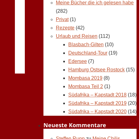
Meine Bücher die ich gelesen habe
(282)
Privat
(1)
Rezepte
(42)
Urlaub und Reisen
(112)
Blasbach-Gilten
(10)
Deutschland-Tour
(19)
Edersee
(7)
Hamburg Ostsee Rostock
(15)
Mombasa 2019
(8)
Mombasa Teil 2
(1)
Südafrika – Kapstadt 2018
(18)
Südafrika – Kapstadt 2019
(20)
Südafrika – Kapstadt 2020
(14)
Neueste Kommentare
Steffen Rupp
zu
Meine Chilis,