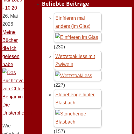
Beliebte Beiträge
- 10:20
26. Mai
Einfrieren mal
2026
anders (im Glas)
Meine
Bücher
(230)
die ich
gelesen
Wetzstoakliess mit
habe
Zwiweln
(227)
Stonehenge hinter
Blasbach
Wie
(157)
würdest