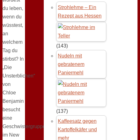
Strohlehme – Ein
du leben,
Rezept aus Hessen
wenn du
wüsstest,
an
welchem
(143)
Tag du
Nudeln mit
stirbst? In
gebratenem
„Die
Paniermehl
Unsterblichen“
von
Chloe
Benjamin
besucht
(137)
eine
Kaffeesatz gegen
Geschwistergruppe
Kartoffelkäfer und
im New
mehr