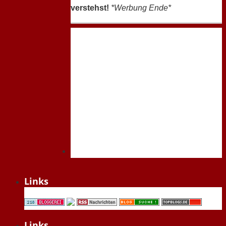
verstehst!
*Werbung Ende*
Links
Links