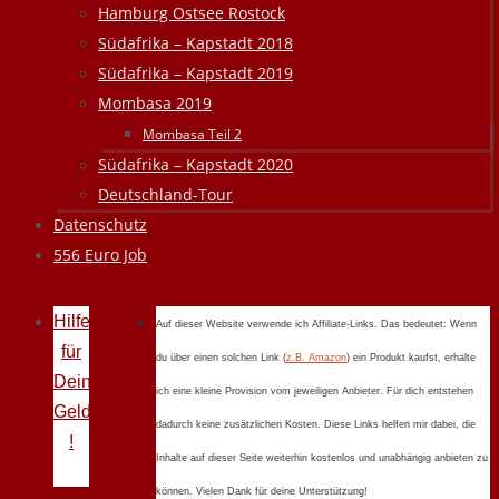
Hamburg Ostsee Rostock
Südafrika – Kapstadt 2018
Südafrika – Kapstadt 2019
Mombasa 2019
Mombasa Teil 2
Südafrika – Kapstadt 2020
Deutschland-Tour
Datenschutz
556 Euro Job
Hilfe
Auf dieser Website verwende ich Affiliate-Links. Das bedeutet: Wenn
für
du über einen solchen Link (
z.B. Amazon
) ein Produkt kaufst, erhalte
Deine
ich eine kleine Provision vom jeweiligen Anbieter. Für dich entstehen
Geldprobleme
dadurch keine zusätzlichen Kosten. Diese Links helfen mir dabei, die
!
Inhalte auf dieser Seite weiterhin kostenlos und unabhängig anbieten zu
können. Vielen Dank für deine Unterstützung!