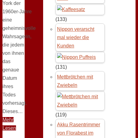
York der
1960er‑Jahre
(133)
eine
geheimnisvolle
Nippon verarscht
Wahrsagerin,
mal wieder die
die jedem
Kunden
von ihnen
das
(131)
genaue
Mettbrötchen mit
Datum
Zwiebeln
ihres
Todes
vorhersagt.
Dieses…
(119)
Mehr
Akku Rasentrimmer
Lesen
von Florabest im