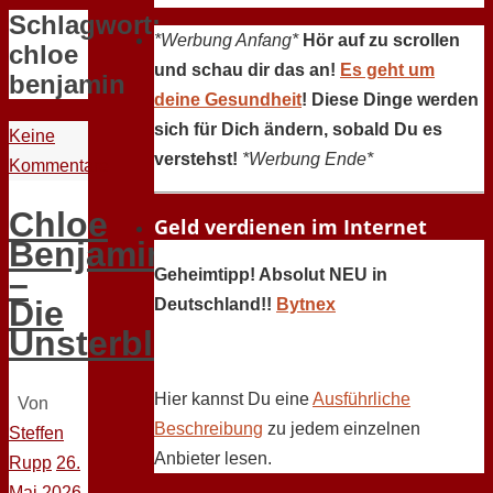
Schlagwort:
*Werbung Anfang*
Hör auf zu scrollen
chloe
und schau dir das an!
Es geht um
benjamin
deine Gesundheit
! Diese Dinge werden
sich für Dich ändern, sobald Du es
Keine
verstehst!
*Werbung Ende*
Kommentare
Chloe
Geld verdienen im Internet
Benjamin
–
Geheimtipp! Absolut NEU in
Die
Deutschland!!
Bytnex
Unsterblichen
Hier kannst Du eine
Ausführliche
Von
Beschreibung
zu jedem einzelnen
Steffen
Anbieter lesen.
Rupp
26.
Mai 2026