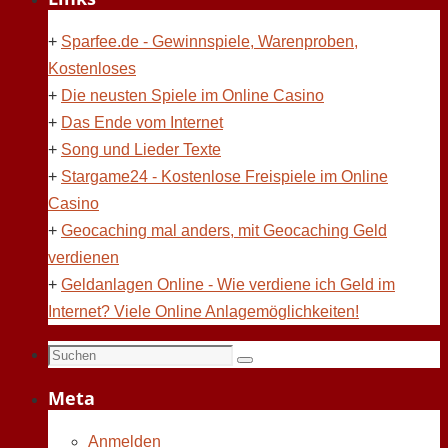
+
Sparfee.de - Gewinnspiele, Warenproben,
Kostenloses
+
Die neusten Spiele im Online Casino
+
Das Ende vom Internet
+
Song und Lieder Texte
+
Stargame24 - Kostenlose Freispiele im Online
Casino
+
Geocaching mal anders, mit Geocaching Geld
verdienen
+
Geldanlagen Online - Wie verdiene ich Geld im
Internet? Viele Online Anlagemöglichkeiten!
Suchen
Suchen
nach:
Meta
Anmelden