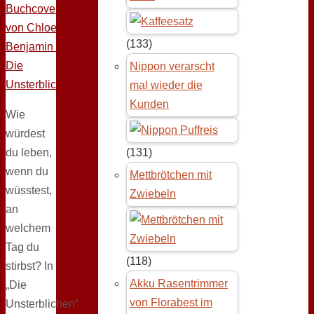
(133)
Nippon verarscht
mal wieder die
Kunden
Wie
würdest
du leben,
(131)
wenn du
Mettbrötchen mit
wüsstest,
Zwiebeln
an
welchem
Tag du
(118)
stirbst? In
Akku Rasentrimmer
„Die
von Florabest im
Unsterblichen“