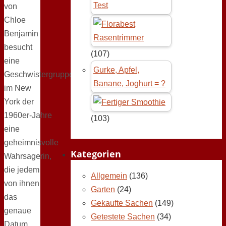
Test
von
Chloe
Benjamin
besucht
(107)
eine
Gurke, Apfel,
Geschwistergruppe
Banane, Joghurt = ?
im New
York der
1960er‑Jahre
(103)
eine
geheimnisvolle
Kategorien
Wahrsagerin,
die jedem
Allgemein
(136)
von ihnen
Garten
(24)
das
Gekaufte Sachen
(149)
genaue
Getestete Sachen
(34)
Datum