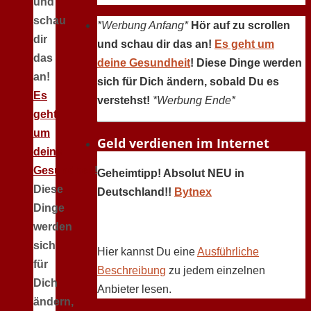
und
schau
*Werbung Anfang*
Hör auf zu scrollen
dir
und schau dir das an!
Es geht um
das
deine Gesundheit
! Diese Dinge werden
an!
sich für Dich ändern, sobald Du es
Es
verstehst!
*Werbung Ende*
geht
um
Geld verdienen im Internet
deine
Gesundheit
!
Geheimtipp! Absolut NEU in
Diese
Deutschland!!
Bytnex
Dinge
werden
sich
Hier kannst Du eine
Ausführliche
für
Beschreibung
zu jedem einzelnen
Dich
Anbieter lesen.
ändern,