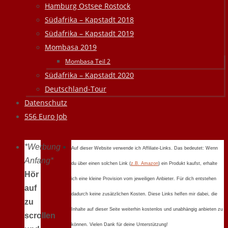
Hamburg Ostsee Rostock
Südafrika – Kapstadt 2018
Südafrika – Kapstadt 2019
Mombasa 2019
Mombasa Teil 2
Südafrika – Kapstadt 2020
Deutschland-Tour
Datenschutz
556 Euro Job
*Werbung
Auf dieser Website verwende ich Affiliate-Links. Das bedeutet: Wenn
Anfang*
du über einen solchen Link (
z.B. Amazon
) ein Produkt kaufst, erhalte
Hör
ich eine kleine Provision vom jeweiligen Anbieter. Für dich entstehen
auf
dadurch keine zusätzlichen Kosten. Diese Links helfen mir dabei, die
zu
Inhalte auf dieser Seite weiterhin kostenlos und unabhängig anbieten zu
scrollen
können. Vielen Dank für deine Unterstützung!