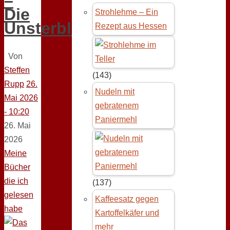
–
Die
Strohlehme – Ein
Unsterblichen
Rezept aus Hessen
Von
Steffen
(143)
Rupp
26.
Nudeln mit
Mai 2026
gebratenem
- 10:20
Paniermehl
26. Mai
2026
Meine
Bücher
die ich
(137)
gelesen
Kaffeesatz gegen
habe
Kartoffelkäfer und
mehr