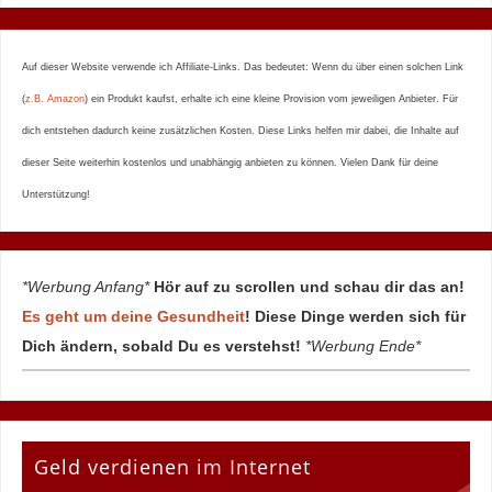
Auf dieser Website verwende ich Affiliate-Links. Das bedeutet: Wenn du über einen solchen Link
(
z.B. Amazon
) ein Produkt kaufst, erhalte ich eine kleine Provision vom jeweiligen Anbieter. Für
dich entstehen dadurch keine zusätzlichen Kosten. Diese Links helfen mir dabei, die Inhalte auf
dieser Seite weiterhin kostenlos und unabhängig anbieten zu können. Vielen Dank für deine
Unterstützung!
*Werbung Anfang*
Hör auf zu scrollen und schau dir das an!
Es geht um deine Gesundheit
! Diese Dinge werden sich für
Dich ändern, sobald Du es verstehst!
*Werbung Ende*
Geld verdienen im Internet