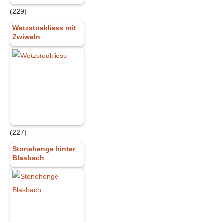
(229)
Wetzstoakliess mit
Zwiweln
(227)
Stonehenge hinter
Blasbach