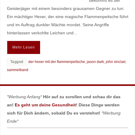
bekommt es der
Geisterjäger mit einem besonders grausamen Gegner zu tun:
Ein mächtiger Hexer, der eine magische Flammenpeitsche führt
und im Auftrag dunkler Mächte mordet. Seine Angriffe
hinterlassen verkohlte Leichen und…
Mehr Lesen
Tagged
der hexer mit der flammenpeitsche
,
jason dark
,
john sinclair
,
sammelband
*Werbung Anfang*
Hör auf zu scrollen und schau dir das
an!
Es geht um deine Gesundheit
! Diese Dinge werden
sich für Dich ändern, sobald Du es verstehst!
*Werbung
Ende*