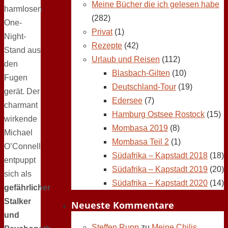
Meine Bücher die ich gelesen habe
harmlosen
(282)
One-
Privat
(1)
Night-
Rezepte
(42)
Stand aus
Urlaub und Reisen
(112)
den
Blasbach-Gilten
(10)
Fugen
Deutschland-Tour
(19)
gerät. Der
Edersee
(7)
charmant
Hamburg Ostsee Rostock
(15)
wirkende
Mombasa 2019
(8)
Michael
Mombasa Teil 2
(1)
O’Connell
Südafrika – Kapstadt 2018
(18)
entpuppt
Südafrika – Kapstadt 2019
(20)
sich als
Südafrika – Kapstadt 2020
(14)
gefährlicher
Stalker
Neueste Kommentare
und
Steffen Rupp
zu
Meine Chilis,