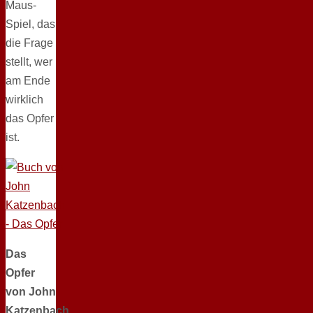
Maus-
Spiel, das
die Frage
stellt, wer
am Ende
wirklich
das Opfer
ist.
Das
Opfer
von John
Katzenbach