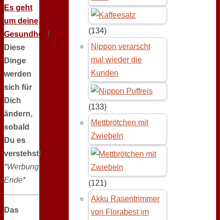
Es geht
um deine
(134)
Gesundheit
!
Nippon verarscht
Diese
mal wieder die
Dinge
Kunden
werden
sich für
Dich
(133)
ändern,
Mettbrötchen mit
sobald
Zwiebeln
Du es
verstehst!
*Werbung
Ende*
(121)
Akku Rasentrimmer
Das
von Florabest im