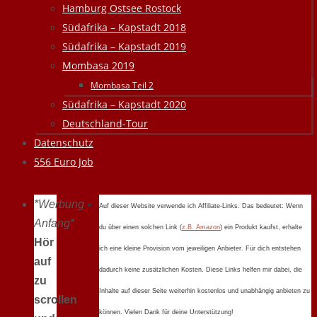
Hamburg Ostsee Rostock
Südafrika – Kapstadt 2018
Südafrika – Kapstadt 2019
Mombasa 2019
Mombasa Teil 2
Südafrika – Kapstadt 2020
Deutschland-Tour
Datenschutz
556 Euro Job
*Werbung
Auf dieser Website verwende ich Affiliate-Links. Das bedeutet: Wenn
Anfang*
du über einen solchen Link (
z.B. Amazon
) ein Produkt kaufst, erhalte
Hör
ich eine kleine Provision vom jeweiligen Anbieter. Für dich entstehen
auf
dadurch keine zusätzlichen Kosten. Diese Links helfen mir dabei, die
zu
Inhalte auf dieser Seite weiterhin kostenlos und unabhängig anbieten zu
scrollen
können. Vielen Dank für deine Unterstützung!