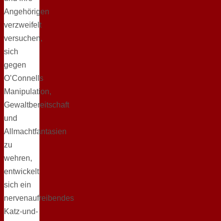
Angehörigen
verzweifelt
versuchen,
sich
gegen
O’Connells
Manipulation,
Gewaltbereitschaft
und
Allmachtfantasien
zu
wehren,
entwickelt
sich ein
nervenaufreibendes
Katz-und-