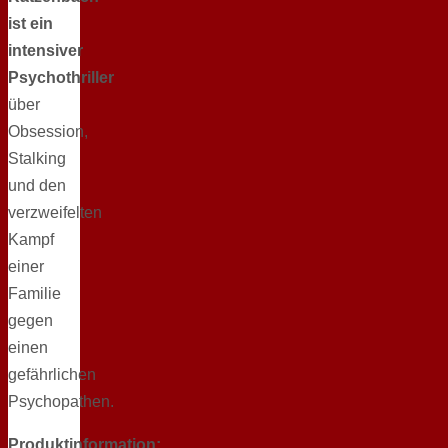
ist ein
intensiver
Psychothriller
über
Obsession,
Stalking
und den
verzweifelten
Kampf
einer
Familie
gegen
einen
gefährlichen
Psychopathen.
Produktinformation: