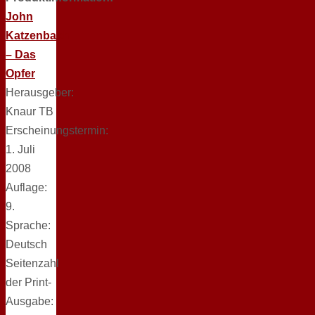
John
Katzenbach
– Das
Opfer
Herausgeber:
Knaur TB
Erscheinungstermin:
1. Juli
2008
Auflage:
9.
Sprache:
Deutsch
Seitenzahl
der Print-
Ausgabe: