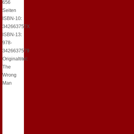
656
Seiten
ISBN-10:
342663757X
ISBN-13:
978-
3426637579
Originaltitel:
The
Wrong
Man