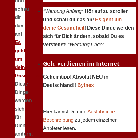
und
schau
*Werbung Anfang*
Hör auf zu scrollen
dir
und schau dir das an!
Es geht um
das
deine Gesundheit
! Diese Dinge werden
an!
sich für Dich ändern, sobald Du es
Es
verstehst!
*Werbung Ende*
geht
um
Geld verdienen im Internet
deine
Gesundheit
!
Geheimtipp! Absolut NEU in
Diese
Deutschland!!
Bytnex
Dinge
werden
sich
Hier kannst Du eine
Ausführliche
für
Beschreibung
zu jedem einzelnen
Dich
Anbieter lesen.
ändern,