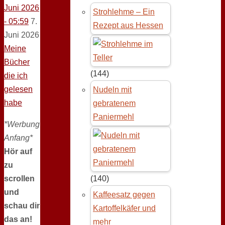
Juni 2026
Strohlehme – Ein
- 05:59
7.
Rezept aus Hessen
Juni 2026
Meine
Bücher
(144)
die ich
gelesen
Nudeln mit
habe
gebratenem
Paniermehl
*Werbung
Anfang*
Hör auf
zu
scrollen
(140)
und
Kaffeesatz gegen
schau dir
Kartoffelkäfer und
das an!
mehr