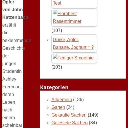
Opfer
Test
von John
Katzenbach
erzählt
(107)
die
Gurke, Apfel,
beklemmende
Banane, Joghurt = ?
Geschichte
der
jungen
(103)
Studentin
Ashley
Kategorien
Freeman,
deren
Allgemein
(136)
Leben
Garten
(24)
nach
Gekaufte Sachen
(149)
einem
Getestete Sachen
(34)
scheinbar