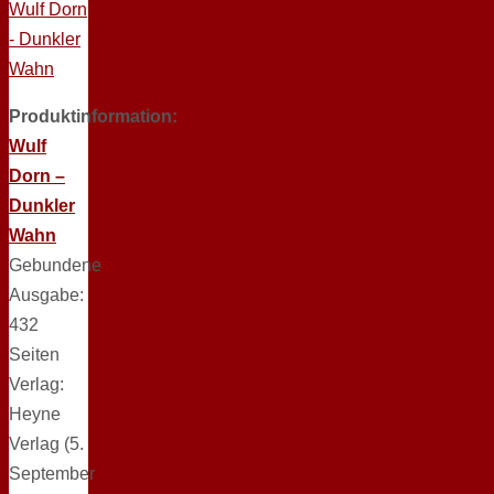
Produktinformation:
Wulf
Dorn –
Dunkler
Wahn
Gebundene
Ausgabe:
432
Seiten
Verlag:
Heyne
Verlag (5.
September