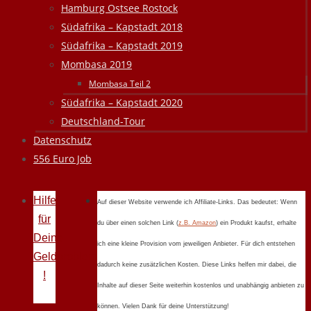
Hamburg Ostsee Rostock
Südafrika – Kapstadt 2018
Südafrika – Kapstadt 2019
Mombasa 2019
Mombasa Teil 2
Südafrika – Kapstadt 2020
Deutschland-Tour
Datenschutz
556 Euro Job
Hilfe
Auf dieser Website verwende ich Affiliate-Links. Das bedeutet: Wenn
für
du über einen solchen Link (
z.B. Amazon
) ein Produkt kaufst, erhalte
Deine
ich eine kleine Provision vom jeweiligen Anbieter. Für dich entstehen
Geldprobleme
dadurch keine zusätzlichen Kosten. Diese Links helfen mir dabei, die
!
Inhalte auf dieser Seite weiterhin kostenlos und unabhängig anbieten zu
können. Vielen Dank für deine Unterstützung!