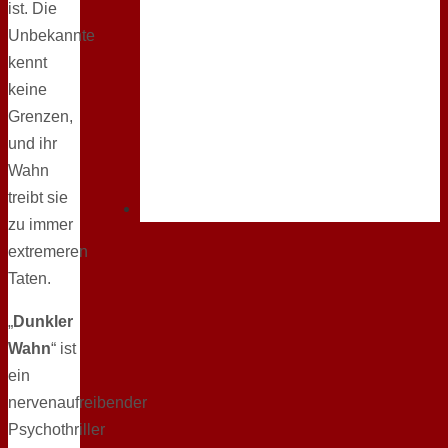
ist. Die
Unbekannte
kennt
keine
Grenzen,
und ihr
Wahn
treibt sie
zu immer
extremeren
Taten.
„
Dunkler
Wahn
“ ist
ein
nervenaufreibender
Psychothriller