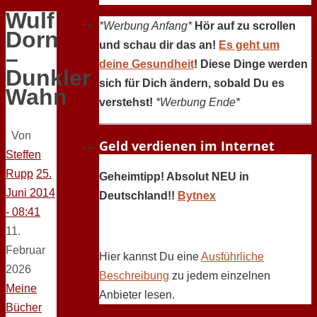
Wulf
*Werbung Anfang*
Hör auf zu scrollen
Dorn
und schau dir das an!
Es geht um
–
deine Gesundheit
! Diese Dinge werden
Dunkler
sich für Dich ändern, sobald Du es
Wahn
verstehst!
*Werbung Ende*
Von
Geld verdienen im Internet
Steffen
Rupp
25.
Geheimtipp! Absolut NEU in
Juni 2014
Deutschland!!
Bytnex
- 08:41
11.
Februar
Hier kannst Du eine
Ausführliche
2026
Beschreibung
zu jedem einzelnen
Meine
Anbieter lesen.
Bücher