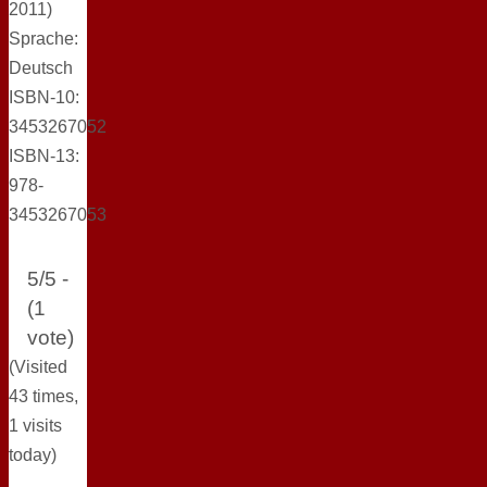
2011)
Sprache:
Deutsch
ISBN-10:
3453267052
ISBN-13:
978-
3453267053
5/5 -
(1
vote)
(Visited
43 times,
1 visits
today)