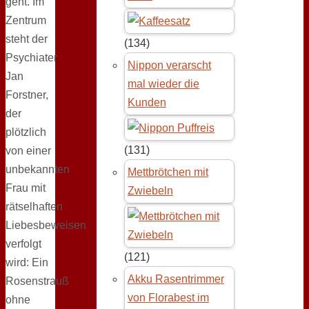
geht. Im
Zentrum
steht der
(134)
Psychiater
Nippon verarscht
Jan
mal wieder die
Forstner,
Kunden
der
plötzlich
(131)
von einer
unbekannten
Mettbrötchen mit
Frau mit
Zwiebeln
rätselhaften
Liebesbeweisen
verfolgt
(121)
wird: Ein
Akku Rasentrimmer
Rosenstrauß
von Florabest im
ohne