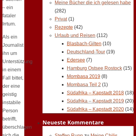
Meine Bücher die ich gelesen habe
– ein
(282)
fataler
Privat
(1)
Irrtum.
Rezepte
(42)
Urlaub und Reisen
(112)
Als ein
Blasbach-Gilten
(10)
Journalist
Deutschland-Tour
(19)
ihn um
Edersee
(7)
Unterstützung
Hamburg Ostsee Rostock
(15)
in einem
Mombasa 2019
(8)
Fall bittet,
Mombasa Teil 2
(1)
der eine
Südafrika – Kapstadt 2018
(18)
geistig
Südafrika – Kapstadt 2019
(20)
instabile
Südafrika – Kapstadt 2020
(14)
Person
betrifft,
Neueste Kommentare
überschlagen
sich die
Steffen Rupp
zu
Meine Chilis,