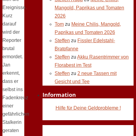
Ereignisse.
Mangold, Paprikas und Tomaten
Kurz
2026
darauf
Tom
zu
Meine Chilis, Mangold,
wird der
Paprikas und Tomaten 2026
Reporter
Steffen
zu
Fissler Edelstahl-
brutal
Bratpfanne
ermordet.
Steffen
zu
Akku Rasentrimmer von
Jan
Florabest im Test
erkennt,
Steffen
zu
2 neue Tassen mit
dass er
Gesicht und Tee
selbst ins
Information
Fadenkreuz
einer
Hilfe für Deine Geldprobleme !
gefährlichen
Stalkerin
geraten