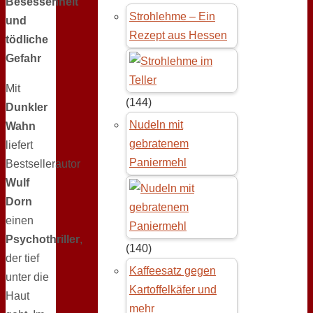
Besessenheit
Strohlehme – Ein
und
Rezept aus Hessen
tödliche
Gefahr
Mit
(144)
Dunkler
Nudeln mit
Wahn
gebratenem
liefert
Paniermehl
Bestsellerautor
Wulf
Dorn
einen
Psychothriller
,
(140)
der tief
Kaffeesatz gegen
unter die
Kartoffelkäfer und
Haut
mehr