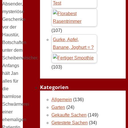
Test
Absender,
mysteriöse
Geschenke
vor der
(107)
Haustür,
Gurke, Apfel,
Botschaften
Banane, Joghurt = ?
unter dem
Scheibenwischer.
Anfangs
(103)
hält Jan
alles für
Kategorien
die
harmlose
Allgemein
(136)
Schwärmerei
Garten
(24)
einer
Gekaufte Sachen
(149)
ehemaligen
Getestete Sachen
(34)
Patientin