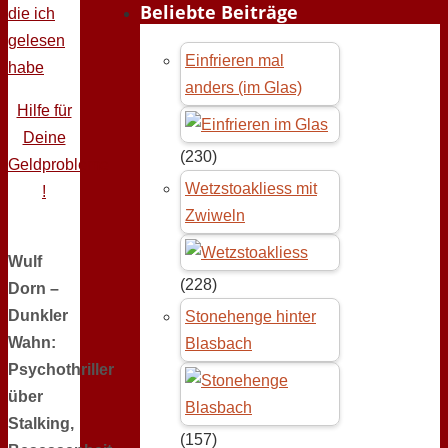
Beliebte Beiträge
die ich
gelesen
Einfrieren mal
habe
anders (im Glas)
Hilfe für
Deine
(230)
Geldprobleme
Wetzstoakliess mit
!
Zwiweln
Wulf
(228)
Dorn –
Dunkler
Stonehenge hinter
Wahn:
Blasbach
Psychothriller
über
Stalking,
(157)