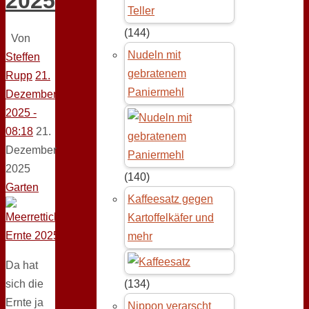
2025
(144)
Von
Nudeln mit
Steffen
gebratenem
Rupp
21.
Paniermehl
Dezember
2025 -
08:18
21.
Dezember
2025
(140)
Garten
Kaffeesatz gegen
Kartoffelkäfer und
mehr
Da hat
sich die
(134)
Ernte ja
Nippon verarscht