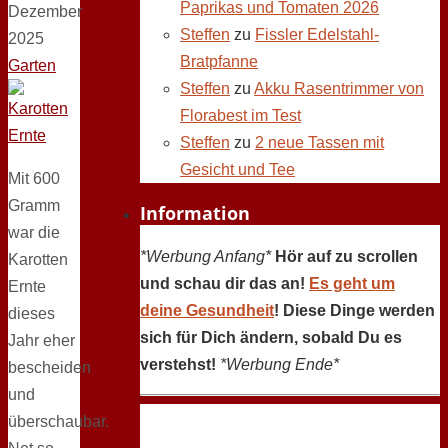
Paprikas und Tomaten 2026
Dezember
Steffen
zu
Fissler Edelstahl-
2025
Bratpfanne
Garten
Steffen
zu
Akku Rasentrimmer von
Florabest im Test
Steffen
zu
2 neue Tassen mit
Gesicht und Tee
Mit 600
Gramm
Information
war die
*Werbung Anfang*
Hör auf zu scrollen
Karotten
und schau dir das an!
Es geht um
Ernte
deine Gesundheit
! Diese Dinge werden
dieses
sich für Dich ändern, sobald Du es
Jahr eher
verstehst!
*Werbung Ende*
bescheiden
und
überschaubar.