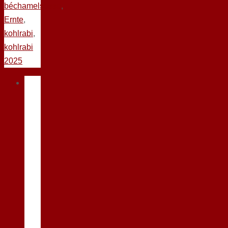
béchamelsosse
,
Ernte
,
kohlrabi
,
kohlrabi
2025