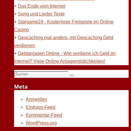
+
Das Ende vom Internet
+
Song und Lieder Texte
+
Stargame24 - Kostenlose Freispiele im Online
Casino
+
Geocaching mal anders, mit Geocaching Geld
verdienen
+
Geldanlagen Online - Wie verdiene ich Geld im
Internet? Viele Online Anlagemöglichkeiten!
Suchen
Suchen
nach:
Meta
Anmelden
Eintrags-Feed
Kommentar-Feed
WordPress.org