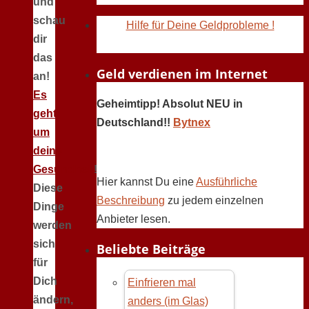
und
schau
Hilfe für Deine Geldprobleme !
dir
das
Geld verdienen im Internet
an!
Es
Geheimtipp! Absolut NEU in
geht
Deutschland!!
Bytnex
um
deine
Gesundheit
!
Hier kannst Du eine
Ausführliche
Diese
Beschreibung
zu jedem einzelnen
Dinge
Anbieter lesen.
werden
sich
Beliebte Beiträge
für
Dich
Einfrieren mal
ändern,
anders (im Glas)