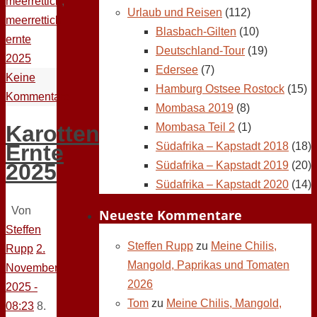
meerrettich
,
Urlaub und Reisen
(112)
meerrettich
Blasbach-Gilten
(10)
ernte
Deutschland-Tour
(19)
2025
Edersee
(7)
Keine
Hamburg Ostsee Rostock
(15)
Kommentare
Mombasa 2019
(8)
Mombasa Teil 2
(1)
Karotten
Südafrika – Kapstadt 2018
(18)
Ernte
Südafrika – Kapstadt 2019
(20)
2025
Südafrika – Kapstadt 2020
(14)
Von
Neueste Kommentare
Steffen
Steffen Rupp
zu
Meine Chilis,
Rupp
2.
Mangold, Paprikas und Tomaten
November
2026
2025 -
Tom
zu
Meine Chilis, Mangold,
08:23
8.