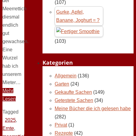
der
(107)
Meerrettich
Gurke, Apfel,
diesmal
Banane, Joghurt = ?
endlich
gut
(103)
gewachsen.
Eine
Wurzel
Kategorien
hab ich
unserem
Allgemein
(136)
Mieter…
Garten
(24)
Mehr
Gekaufte Sachen
(149)
Lesen
Getestete Sachen
(34)
Meine Bücher die ich gelesen habe
Tagged
(282)
2025
,
Privat
(1)
Ernte
,
Rezepte
(42)