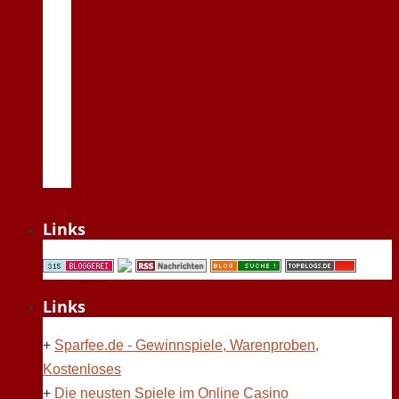
Links
Links
+
Sparfee.de - Gewinnspiele, Warenproben,
Kostenloses
+
Die neusten Spiele im Online Casino