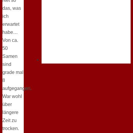
Net so
das, was
ich
erwartet
habe…
Von ca.
50
Samen
sind
grade mal
8
aufgegangen.
War wohl
über
längere
Zeit zu
trocken.