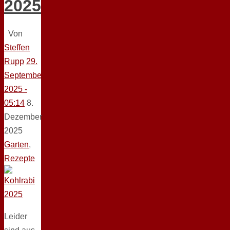
2025
Von
Steffen
Rupp
29.
September
2025 -
05:14
8.
Dezember
2025
Garten
,
Rezepte
Leider