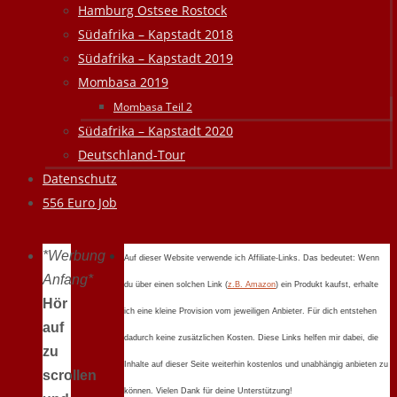
Hamburg Ostsee Rostock
Südafrika – Kapstadt 2018
Südafrika – Kapstadt 2019
Mombasa 2019
Mombasa Teil 2
Südafrika – Kapstadt 2020
Deutschland-Tour
Datenschutz
556 Euro Job
*Werbung
Auf dieser Website verwende ich Affiliate-Links. Das bedeutet: Wenn
Anfang*
du über einen solchen Link (
z.B. Amazon
) ein Produkt kaufst, erhalte
Hör
ich eine kleine Provision vom jeweiligen Anbieter. Für dich entstehen
auf
dadurch keine zusätzlichen Kosten. Diese Links helfen mir dabei, die
zu
Inhalte auf dieser Seite weiterhin kostenlos und unabhängig anbieten zu
scrollen
können. Vielen Dank für deine Unterstützung!