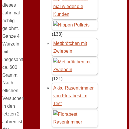
dieses
mal wieder die
Jahr mal
Kunden
richtig
gelohnt.
(133)
Ganze 4
Mettbrötchen mit
Wurzeln
Zwiebeln
mit
insgesamt
ca. 600
Gramm.
(121)
Nach
Akku Rasentrimmer
etlichen
von Florabest im
Versuchen
Test
in den
letzten 2
Jahren ist