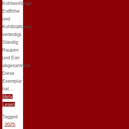
Kohlweißlinge,
Erdflöhe
und
Kohlblattläuse
verteidigt.
Ständig
Raupen
und Eier
abgesammelt.
Diese
Exemplar
hat…
Mehr
Lesen
Tagged
2025
,