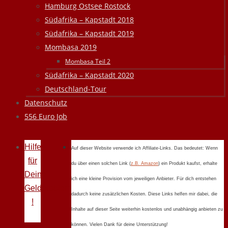
Hamburg Ostsee Rostock
Südafrika – Kapstadt 2018
Südafrika – Kapstadt 2019
Mombasa 2019
Mombasa Teil 2
Südafrika – Kapstadt 2020
Deutschland-Tour
Datenschutz
556 Euro Job
Hilfe
Auf dieser Website verwende ich Affiliate-Links. Das bedeutet: Wenn
für
du über einen solchen Link (
z.B. Amazon
) ein Produkt kaufst, erhalte
Deine
ich eine kleine Provision vom jeweiligen Anbieter. Für dich entstehen
Geldprobleme
dadurch keine zusätzlichen Kosten. Diese Links helfen mir dabei, die
!
Inhalte auf dieser Seite weiterhin kostenlos und unabhängig anbieten zu
können. Vielen Dank für deine Unterstützung!