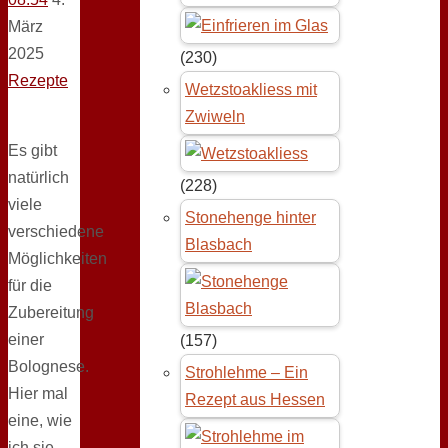
März
2025
(230)
Rezepte
Wetzstoakliess mit
Zwiweln
Es gibt
natürlich
(228)
viele
Stonehenge hinter
verschiedene
Blasbach
Möglichkeiten
für die
Zubereitung
einer
(157)
Bolognese.
Strohlehme – Ein
Hier mal
Rezept aus Hessen
eine, wie
ich sie