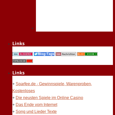
Links
Links
+
Sparfee.de - Gewinnspiele, Warenproben,
Kostenloses
+
Die neusten Spiele im Online Casino
+
Das Ende vom Internet
+
Song und Lieder Texte