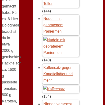
gemacht
(144)
habe. Für
Nudeln mit
ca. 6 Liter
gebratenem
Bolognese
Paniermehl
brauchst
du in
etwa
2000 g
gemischtes
(140)
Hackfleisch,
Kaffeesatz gegen
ca. 1600
Kartoffelkäfer und
g
mehr
passierte
Tomaten,
800 g
(134)
Karotten,
Nippon verarscht