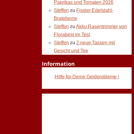
Paprikas und Tomaten 2026
Steffen
zu
Fissler Edelstahl-
Bratpfanne
Steffen
zu
Akku Rasentrimmer von
Florabest im Test
Steffen
zu
2 neue Tassen mit
Gesicht und Tee
Information
Hilfe für Deine Geldprobleme !