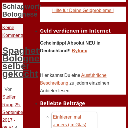
Schlagwort:
Hilfe für Deine Geldprobleme !
Bolognese
Keine
Geld verdienen im Internet
Kommentare
Geheimtipp! Absolut NEU in
Spaghetti
Deutschland!!
Bytnex
Bolognese
selber
gekocht
Hier kannst Du eine
Ausführliche
Beschreibung
zu jedem einzelnen
Von
Anbieter lesen.
Steffen
Beliebte Beiträge
Rupp
25.
September
Einfrieren mal
2017 -
anders (im Glas)
08:54
4.