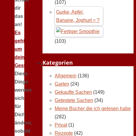
(107)
dir
Gurke, Apfel,
das
Banane, Joghurt = ?
an!
Es
geht
(103)
um
deine
Kategorien
Gesundheit
!
Diese
Allgemein
(136)
Dinge
Garten
(24)
werden
Gekaufte Sachen
(149)
sich
Getestete Sachen
(34)
für
Meine Bücher die ich gelesen habe
Dich
(282)
ändern,
Privat
(1)
sobald
Rezepte
(42)