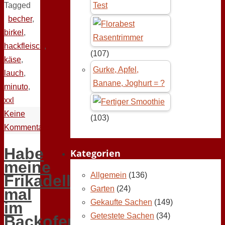
Tagged
Test
becher
,
birkel
,
hackfleisch
,
(107)
käse
,
Gurke, Apfel,
lauch
,
Banane, Joghurt = ?
minuto
,
xxl
Keine
(103)
Kommentare
Habe
Kategorien
meine
Allgemein
(136)
Frikadellen
Garten
(24)
mal
Gekaufte Sachen
(149)
im
Getestete Sachen
(34)
Backofen