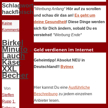
Schlagwort:
*Werbung Anfang*
Hör auf zu scrollen
hackfleisch
und schau dir das an!
Es geht um
deine Gesundheit
! Diese Dinge werden
Keine
sich für Dich ändern, sobald Du es
Kommentare
verstehst!
*Werbung Ende*
Birkel
Minuto
Geld verdienen im Internet
Lauch
Käse
Geheimtipp! Absolut NEU in
XXL
Deutschland!!
Bytnex
Becher
Hier kannst Du eine
Ausführliche
Von
Beschreibung
zu jedem einzelnen
Steffen
Anbieter lesen.
Rupp
1.
Februar