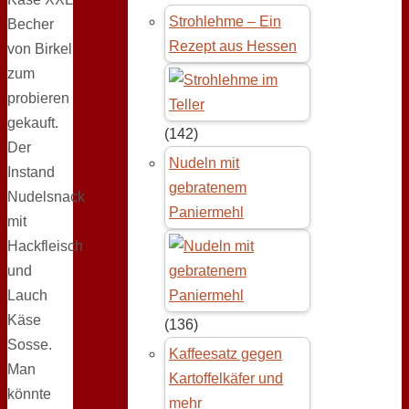
Strohlehme – Ein
Becher
Rezept aus Hessen
von Birkel
zum
probieren
gekauft.
(142)
Der
Nudeln mit
Instand
gebratenem
Nudelsnack
Paniermehl
mit
Hackfleisch
und
Lauch
Käse
(136)
Sosse.
Kaffeesatz gegen
Man
Kartoffelkäfer und
könnte
mehr