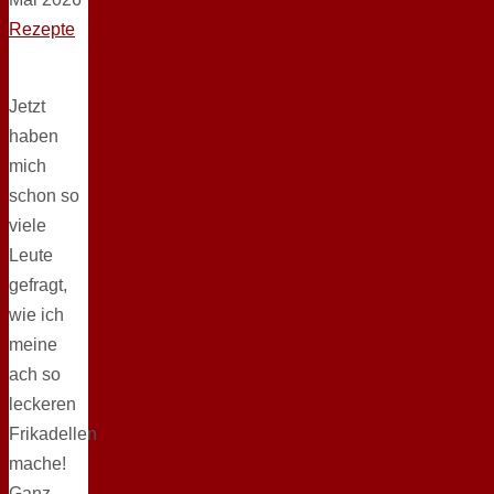
Rezepte
Jetzt
haben
mich
schon so
viele
Leute
gefragt,
wie ich
meine
ach so
leckeren
Frikadellen
mache!
Ganz