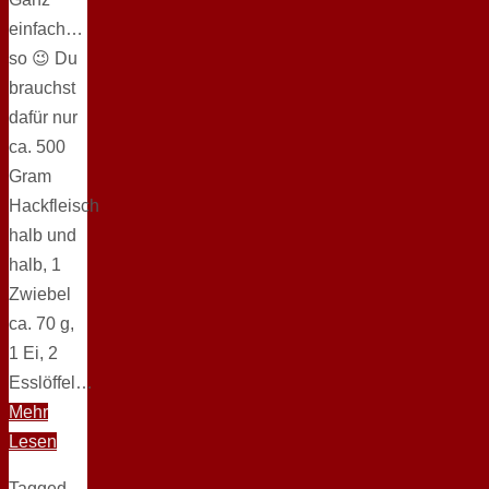
einfach…
so 😉 Du
brauchst
dafür nur
ca. 500
Gram
Hackfleisch
halb und
halb, 1
Zwiebel
ca. 70 g,
1 Ei, 2
Esslöffel…
Mehr
Lesen
Tagged