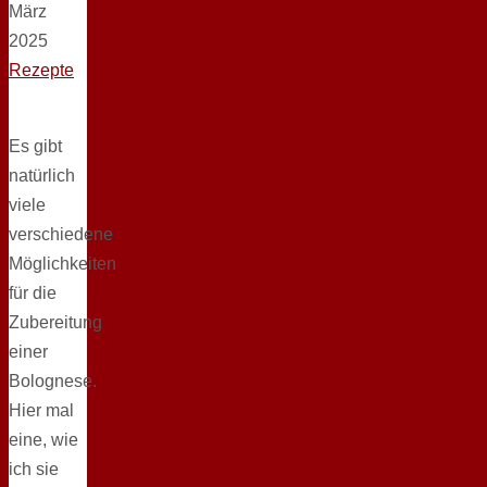
März
2025
Rezepte
Es gibt
natürlich
viele
verschiedene
Möglichkeiten
für die
Zubereitung
einer
Bolognese.
Hier mal
eine, wie
ich sie