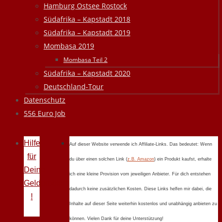
Hamburg Ostsee Rostock
Südafrika – Kapstadt 2018
Südafrika – Kapstadt 2019
Mombasa 2019
Mombasa Teil 2
Südafrika – Kapstadt 2020
Deutschland-Tour
Datenschutz
556 Euro Job
Hilfe
Auf dieser Website verwende ich Affiliate-Links. Das bedeutet: Wenn
für
du über einen solchen Link (
z.B. Amazon
) ein Produkt kaufst, erhalte
Deine
ich eine kleine Provision vom jeweiligen Anbieter. Für dich entstehen
Geldprobleme
dadurch keine zusätzlichen Kosten. Diese Links helfen mir dabei, die
!
Inhalte auf dieser Seite weiterhin kostenlos und unabhängig anbieten zu
können. Vielen Dank für deine Unterstützung!