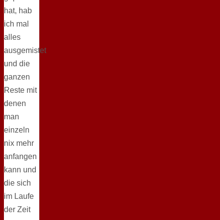
hat, hab
ich mal
alles
ausgemistet
und die
ganzen
Reste mit
denen
man
einzeln
nix mehr
anfangen
kann und
die sich
im Laufe
der Zeit