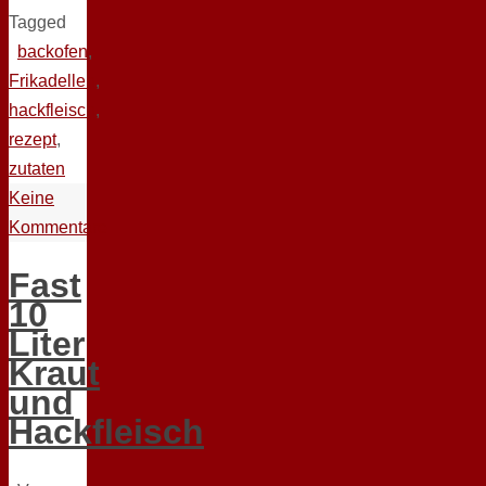
Tagged
backofen
,
Frikadellen
,
hackfleisch
,
rezept
,
zutaten
Keine
Kommentare
Fast
10
Liter
Kraut
und
Hackfleisch