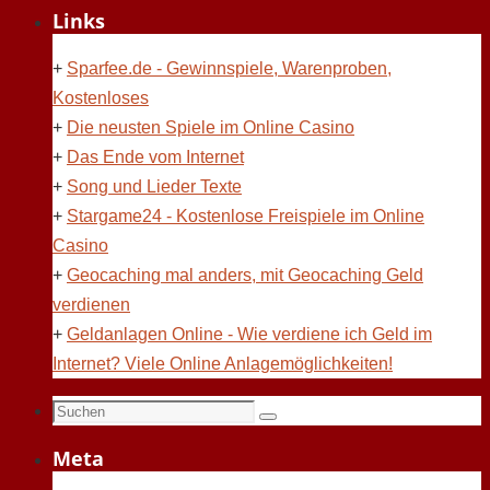
Links
+
Sparfee.de - Gewinnspiele, Warenproben,
Kostenloses
+
Die neusten Spiele im Online Casino
+
Das Ende vom Internet
+
Song und Lieder Texte
+
Stargame24 - Kostenlose Freispiele im Online
Casino
+
Geocaching mal anders, mit Geocaching Geld
verdienen
+
Geldanlagen Online - Wie verdiene ich Geld im
Internet? Viele Online Anlagemöglichkeiten!
Suchen
Suchen
nach:
Meta