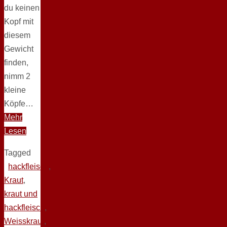
du keinen
Kopf mit
diesem
Gewicht
finden,
nimm 2
kleine
Köpfe…
Mehr
Lesen
Tagged
hackfleisch
,
Kraut
,
kraut und
hackfleisch
,
Weisskraut
,