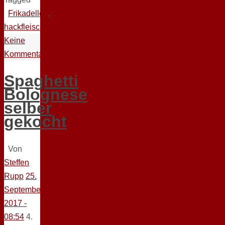
Frikadellen
,
hackfleisch
Keine
Kommentare
Spaghetti
Bolognese
selber
gekocht
Von
Steffen
Rupp
25.
September
2017 -
08:54
4.