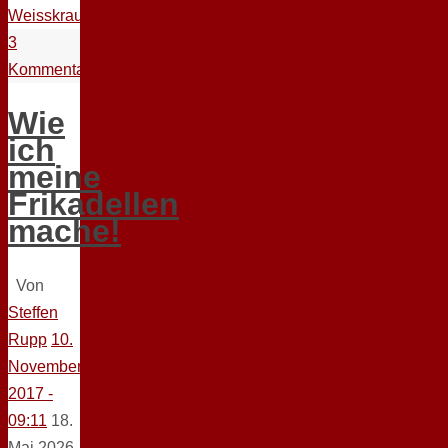
Weisskrautkopf
3
Kommentare
Wie
ich
meine
Frikadellen
mache!
Von
Steffen
Rupp
10.
November
2017 -
09:11
18.
Mai 2026