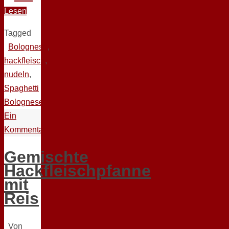
Lesen
Tagged
Bolognese
,
hackfleisch
,
nudeln
,
Spaghetti
Bolognese
Ein
Kommentar
Gemischte
Hackfleischpfanne
mit
Reis
Von