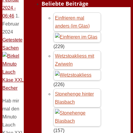
Beliebte Beiträge
2024 -
06:46
1.
Einfrieren mal
Februar
anders (im Glas)
2024
Getestete
(229)
Sachen
Wetzstoakliess mit
Zwiweln
(226)
Stonehenge hinter
Hab mir
Blasbach
mal den
Minuto
Lauch
(157)
Käse XXL