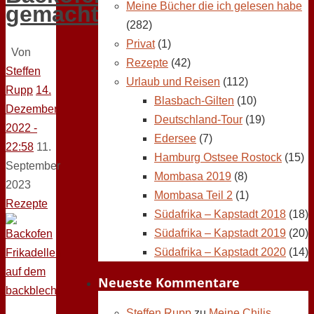
Meine Bücher die ich gelesen habe
gemacht
(282)
Privat
(1)
Von
Rezepte
(42)
Steffen
Urlaub und Reisen
(112)
Rupp
14.
Blasbach-Gilten
(10)
Dezember
Deutschland-Tour
(19)
2022 -
Edersee
(7)
22:58
11.
Hamburg Ostsee Rostock
(15)
September
Mombasa 2019
(8)
2023
Mombasa Teil 2
(1)
Rezepte
Südafrika – Kapstadt 2018
(18)
Südafrika – Kapstadt 2019
(20)
Südafrika – Kapstadt 2020
(14)
Neueste Kommentare
Steffen Rupp
zu
Meine Chilis,