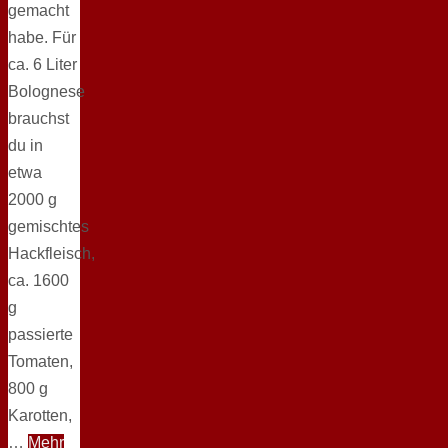
gemacht
habe. Für
ca. 6 Liter
Bolognese
brauchst
du in
etwa
2000 g
gemischtes
Hackfleisch,
ca. 1600
g
passierte
Tomaten,
800 g
Karotten,
…
Mehr