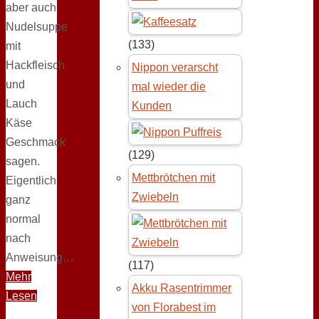
aber auch
Nudelsuppe
(133)
mit
Hackfleisch
Nippon verarscht
und
mal wieder die
Lauch
Kunden
Käse
Geschmack
(129)
sagen.
Mettbrötchen mit
Eigentlich
Zwiebeln
ganz
normal
nach
Anweisung…
(117)
Mehr
Akku Rasentrimmer
Lesen
von Florabest im