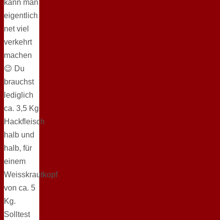
kann man
eigentlich
net viel
verkehrt
machen
😉 Du
brauchst
lediglich
ca. 3,5 Kg
Hackfleisch
halb und
halb, für
einem
Weisskrautkopf
von ca. 5
Kg.
Solltest