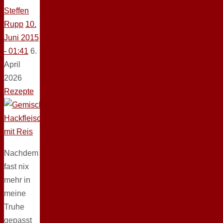
Steffen
Rupp
10.
Juni 2015
- 01:41
6.
April
2026
Rezepte
Nachdem
fast nix
mehr in
meine
Truhe
gepasst