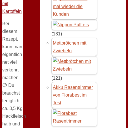
mal wieder die
Kunden
Bei
diesem
(131)
Rezept,
Mettbrötchen mit
kann man
Zwiebeln
eigentlich
net viel
verkehrt
machen
(121)
😉 Du
Akku Rasentrimmer
brauchst
von Florabest im
lediglich
Test
ca. 3,5 Kg
Hackfleisch
halb und