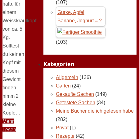
(107)
halb, für
einem
Gurke, Apfel,
Weisskrautkopf
Banane, Joghurt = ?
von ca. 5
Kg.
(103)
Solltest
du keinen
Kopf mit
Kategorien
diesem
Allgemein
(136)
Gewicht
Garten
(24)
finden,
Gekaufte Sachen
(149)
nimm 2
Getestete Sachen
(34)
kleine
Meine Bücher die ich gelesen habe
Köpfe…
(282)
Mehr
Privat
(1)
Lesen
Rezepte
(42)