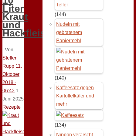
10
Liter
Kraut
(144)
und
Nudeln mit
Hackfleisch
gebratenem
Paniermehl
Von
Steffen
Rupp
11.
Oktober
(140)
2018 -
Kaffeesatz gegen
06:43
1.
Kartoffelkäfer und
Juni 2025
mehr
Rezepte
(134)
Nippon verarscht