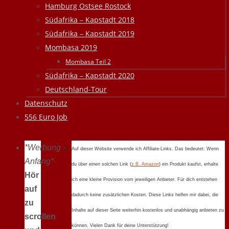
Hamburg Ostsee Rostock
Südafrika – Kapstadt 2018
Südafrika – Kapstadt 2019
Mombasa 2019
Mombasa Teil 2
Südafrika – Kapstadt 2020
Deutschland-Tour
Datenschutz
556 Euro Job
*Werbung
Auf dieser Website verwende ich Affiliate-Links. Das bedeutet: Wenn
Anfang*
du über einen solchen Link (
z.B. Amazon
) ein Produkt kaufst, erhalte
Hör
ich eine kleine Provision vom jeweiligen Anbieter. Für dich entstehen
auf
dadurch keine zusätzlichen Kosten. Diese Links helfen mir dabei, die
zu
Inhalte auf dieser Seite weiterhin kostenlos und unabhängig anbieten zu
scrollen
können. Vielen Dank für deine Unterstützung!