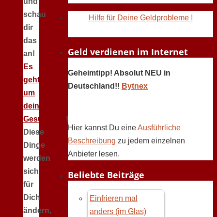
und
schau
Hilfe für Deine Geldprobleme !
dir
das
Geld verdienen im Internet
an!
Es
Geheimtipp! Absolut NEU in
geht
Deutschland!!
Bytnex
um
deine
Gesundheit
!
Hier kannst Du eine
Ausführliche
Diese
Beschreibung
zu jedem einzelnen
Dinge
Anbieter lesen.
werden
sich
Beliebte Beiträge
für
Dich
Einfrieren mal
ändern,
anders (im Glas)