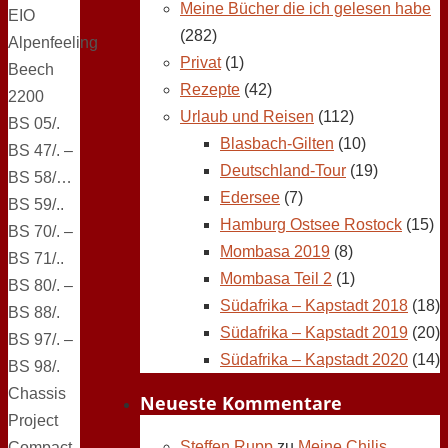
Meine Bücher die ich gelesen habe
EIO
(282)
Alpenfeeling
Privat
(1)
Beech
Rezepte
(42)
2200
Urlaub und Reisen
(112)
BS 05/.
Blasbach-Gilten
(10)
BS 47/. –
Deutschland-Tour
(19)
BS 58/…
Edersee
(7)
BS 59/..
Hamburg Ostsee Rostock
(15)
BS 70/. –
Mombasa 2019
(8)
BS 71/..
Mombasa Teil 2
(1)
BS 80/. –
Südafrika – Kapstadt 2018
(18)
BS 88/.
Südafrika – Kapstadt 2019
(20)
BS 97/. –
Südafrika – Kapstadt 2020
(14)
BS 98/.
Chassis
Neueste Kommentare
Project
Steffen Rupp
zu
Meine Chilis,
Compact