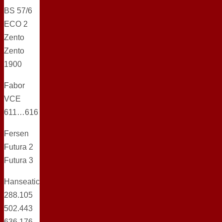
BS 57/6
ECO 2
Zento
Zento
1900
Fabor
VCE
611…616
Fersen
Futura 2
Futura 3
Hanseatic
288.105
502.443
636.176