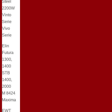
Steel
2200W
Vinto
Serie
Vivo
Serie
Elin
Futura
1300,
1400
STB
1400,
2000
M 8424
Maxima
EWT