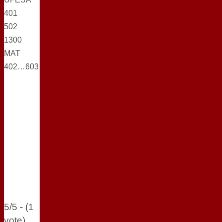
401
502
1300
MAT
402…603
5/5 - (1
vote)