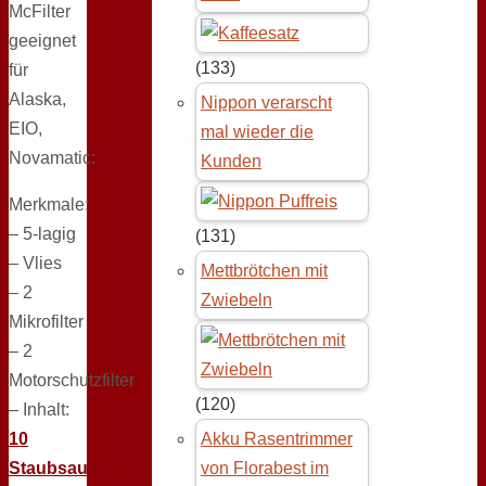
McFilter
geeignet
(133)
für
Alaska,
Nippon verarscht
EIO,
mal wieder die
Novamatic:
Kunden
Merkmale:
– 5-lagig
(131)
– Vlies
Mettbrötchen mit
– 2
Zwiebeln
Mikrofilter
– 2
Motorschutzfilter
(120)
– Inhalt:
10
Akku Rasentrimmer
Staubsaugerbeutel
von Florabest im