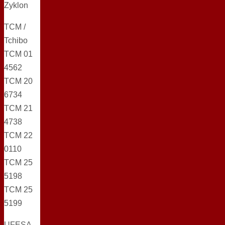
Zyklon
TCM /
Tchibo
TCM 01
4562
TCM 20
6734
TCM 21
4738
TCM 22
0110
TCM 25
5198
TCM 25
5199
UFESA