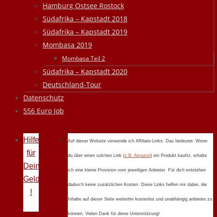
Hamburg Ostsee Rostock
Südafrika – Kapstadt 2018
Südafrika – Kapstadt 2019
Mombasa 2019
Mombasa Teil 2
Südafrika – Kapstadt 2020
Deutschland-Tour
Datenschutz
556 Euro Job
Hilfe
Auf dieser Website verwende ich Affiliate-Links. Das bedeutet: Wenn
für
du über einen solchen Link (
z.B. Amazon
) ein Produkt kaufst, erhalte
Deine
ich eine kleine Provision vom jeweiligen Anbieter. Für dich entstehen
Geldprobleme
dadurch keine zusätzlichen Kosten. Diese Links helfen mir dabei, die
!
Inhalte auf dieser Seite weiterhin kostenlos und unabhängig anbieten zu
können. Vielen Dank für deine Unterstützung!