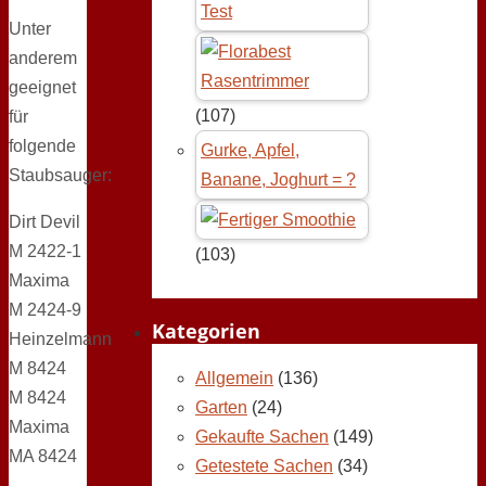
Test
Unter
anderem
geeignet
(107)
für
folgende
Gurke, Apfel,
Staubsauger:
Banane, Joghurt = ?
Dirt Devil
M 2422-1
(103)
Maxima
M 2424-9
Kategorien
Heinzelmann
M 8424
Allgemein
(136)
M 8424
Garten
(24)
Maxima
Gekaufte Sachen
(149)
MA 8424
Getestete Sachen
(34)