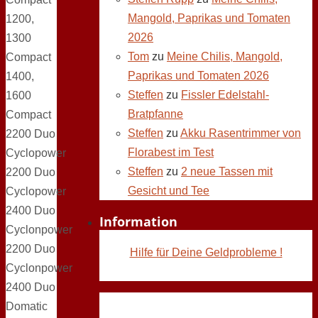
Mangold, Paprikas und Tomaten
1200,
2026
1300
Tom
zu
Meine Chilis, Mangold,
Compact
Paprikas und Tomaten 2026
1400,
Steffen
zu
Fissler Edelstahl-
1600
Bratpfanne
Compact
Steffen
zu
Akku Rasentrimmer von
2200 Duo
Florabest im Test
Cyclopower
Steffen
zu
2 neue Tassen mit
2200 Duo
Gesicht und Tee
Cyclopower
2400 Duo
Information
Cyclonpower
2200 Duo
Hilfe für Deine Geldprobleme !
Cyclonpower
2400 Duo
Domatic