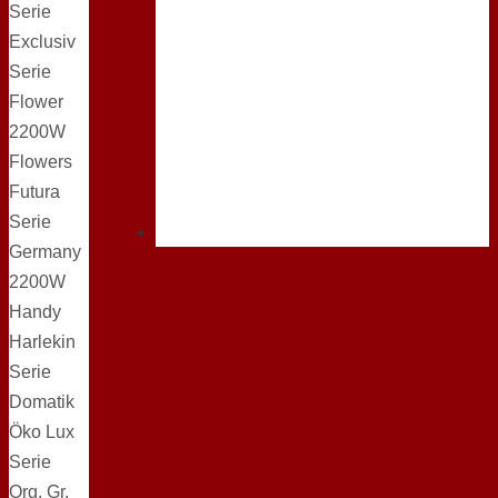
Serie
Exclusiv
Serie
Flower
2200W
Flowers
Futura
Serie
Germany
2200W
Handy
Harlekin
Serie
Domatik
Öko Lux
Serie
Org. Gr.