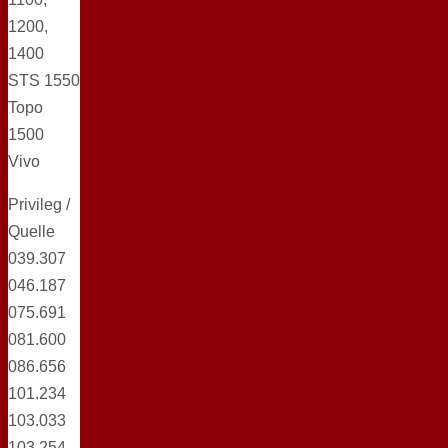
1200,
1400
STS 1550
Topo
1500
Vivo
Privileg /
Quelle
039.307
046.187
075.691
081.600
086.656
101.234
103.033
103.254