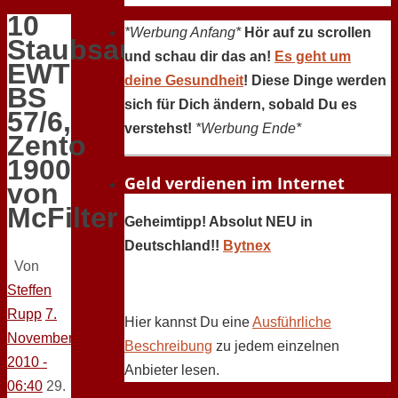
10
*Werbung Anfang*
Hör auf zu scrollen
Staubsaugerbeutel
und schau dir das an!
Es geht um
EWT
deine Gesundheit
! Diese Dinge werden
BS
sich für Dich ändern, sobald Du es
57/6,
verstehst!
*Werbung Ende*
Zento
1900
Geld verdienen im Internet
von
McFilter
Geheimtipp! Absolut NEU in
Deutschland!!
Bytnex
Von
Steffen
Rupp
7.
Hier kannst Du eine
Ausführliche
November
Beschreibung
zu jedem einzelnen
2010 -
Anbieter lesen.
06:40
29.