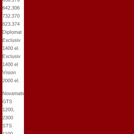
642.306
732.370
823.374
Diplomat
Exclusiv
1400 el.
Exclusiv
1400 el
Vision
2000 el.
Novamatic
GTS
1200,
2300
STS
1100,