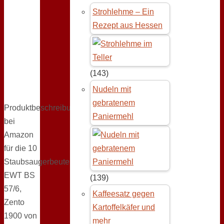
Strohlehme – Ein
Rezept aus Hessen
(143)
Nudeln mit
gebratenem
Produktbeschreibun
Paniermehl
bei
Amazon
für die 10
Staubsaugerbeutel
EWT BS
(139)
57/6,
Kaffeesatz gegen
Zento
Kartoffelkäfer und
1900 von
mehr