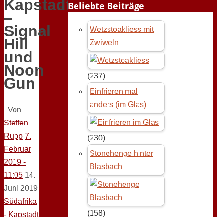
Kapstadt
Beliebte Beiträge
–
Signal
Wetzstoakliess mit
Hill
Zwiweln
und
Noon
(237)
Gun
Einfrieren mal
anders (im Glas)
Von
Steffen
Rupp
7.
(230)
Februar
Stonehenge hinter
2019 -
Blasbach
11:05
14.
Juni 2019
Südafrika
(158)
- Kapstadt