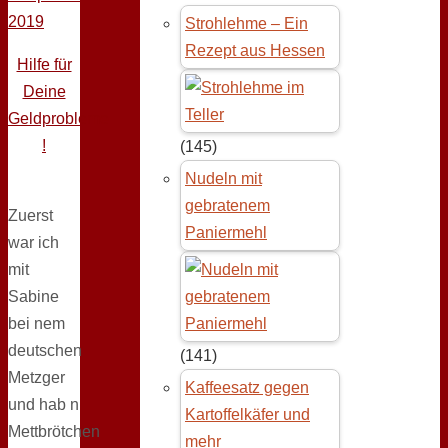
2019
Strohlehme – Ein
Rezept aus Hessen
Hilfe für
Deine
Geldprobleme
!
(145)
Nudeln mit
gebratenem
Zuerst
Paniermehl
war ich
mit
Sabine
bei nem
deutschen
(141)
Metzger
Kaffeesatz gegen
und hab n
Kartoffelkäfer und
Mettbrötchen
mehr