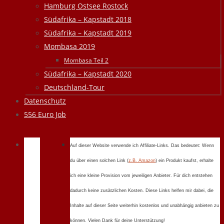
Hamburg Ostsee Rostock
Südafrika – Kapstadt 2018
Südafrika – Kapstadt 2019
Mombasa 2019
Mombasa Teil 2
Südafrika – Kapstadt 2020
Deutschland-Tour
Datenschutz
556 Euro Job
Auf dieser Website verwende ich Affiliate-Links. Das bedeutet: Wenn
du über einen solchen Link (
z.B. Amazon
) ein Produkt kaufst, erhalte
ich eine kleine Provision vom jeweiligen Anbieter. Für dich entstehen
dadurch keine zusätzlichen Kosten. Diese Links helfen mir dabei, die
Inhalte auf dieser Seite weiterhin kostenlos und unabhängig anbieten zu
können. Vielen Dank für deine Unterstützung!