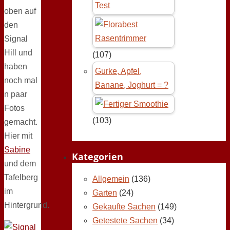
Test
oben auf
den
Signal
Hill und
(107)
haben
Gurke, Apfel,
noch mal
Banane, Joghurt = ?
n paar
Fotos
(103)
gemacht.
Hier mit
Sabine
Kategorien
und dem
Tafelberg
Allgemein
(136)
im
Garten
(24)
Hintergrund.
Gekaufte Sachen
(149)
Getestete Sachen
(34)