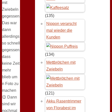
mit
Zwiebeln
(135)
gegessen.
Das war
Nippon verarscht
dann
mal wieder die
allerdings
Kunden
so schnell
gegessen,
(134)
dass
Mettbrötchen mit
keine Zeit
Zwiebeln
mehr
blieb um
n Foto zu
machen
(121)
😉 Dann
Akku Rasentrimmer
sind wir
von Florabest im
nochmal