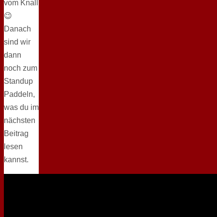
vom Knall
😉
Danach
sind wir
dann
noch zum
Standup
Paddeln,
was du im
nächsten
Beitrag
lesen
kannst.