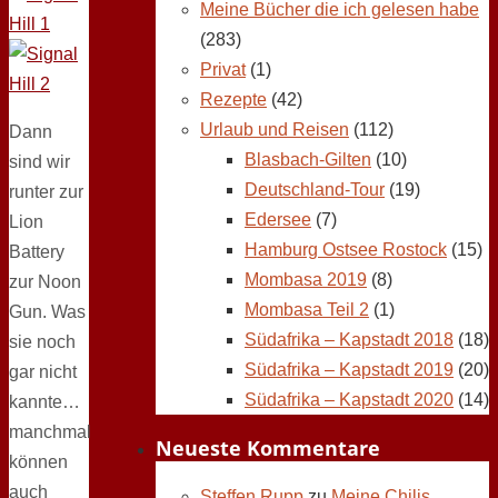
Meine Bücher die ich gelesen habe
(283)
Privat
(1)
Rezepte
(42)
Urlaub und Reisen
(112)
Dann
Blasbach-Gilten
(10)
sind wir
Deutschland-Tour
(19)
runter zur
Edersee
(7)
Lion
Hamburg Ostsee Rostock
(15)
Battery
Mombasa 2019
(8)
zur Noon
Mombasa Teil 2
(1)
Gun. Was
Südafrika – Kapstadt 2018
(18)
sie noch
Südafrika – Kapstadt 2019
(20)
gar nicht
Südafrika – Kapstadt 2020
(14)
kannte…
manchmal
Neueste Kommentare
können
auch
Steffen Rupp
zu
Meine Chilis,