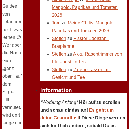
Guides
Mangold, Paprikas und Tomaten
von
2026
Urlaubern
Tom
zu
Meine Chilis, Mangold,
noch was
Paprikas und Tomaten 2026
lernen 😉
Steffen
zu
Fissler Edelstahl-
Wer aber
Bratpfanne
die Noon
Steffen
zu
Akku Rasentrimmer von
Gun
Florabest im Test
„ganz
Steffen
zu
2 neue Tassen mit
oben“ auf
Gesicht und Tee
dem
Information
Signal
Hill
*Werbung Anfang*
Hör auf zu scrollen
vermutet,
und schau dir das an!
Es geht um
wird dort
deine Gesundheit
! Diese Dinge werden
lange und
sich für Dich ändern, sobald Du es