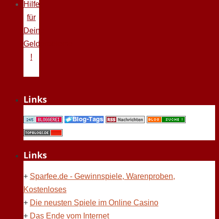
Hilfe
für
Deine
Geldprobleme
!
Links
Links
+
Sparfee.de - Gewinnspiele, Warenproben,
Kostenloses
+
Die neusten Spiele im Online Casino
+
Das Ende vom Internet