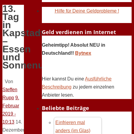
13.
Hilfe für Deine Geldprobleme !
Tag
in
Kapstadt
Geld verdienen im Internet
–
Geheimtipp! Absolut NEU in
Essen
Deutschland!!
Bytnex
und
Sonnenuntergang
Hier kannst Du eine
Ausführliche
Von
Beschreibung
zu jedem einzelnen
Steffen
Anbieter lesen.
Rupp
9.
Februar
Beliebte Beiträge
2019 -
10:13
14.
Einfrieren mal
Dezember
anders (im Glas)