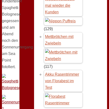
Kinderteller
mal wieder die
Spaghetti
Kunden
Bolognese
gegessen
und am
(129)
Abend
Mettbrötchen mit
noch den
Zwiebeln
Sonnenuntergang
am Sea
Point
(117)
fotofiert.
Akku Rasentrimmer
von Florabest im
Test