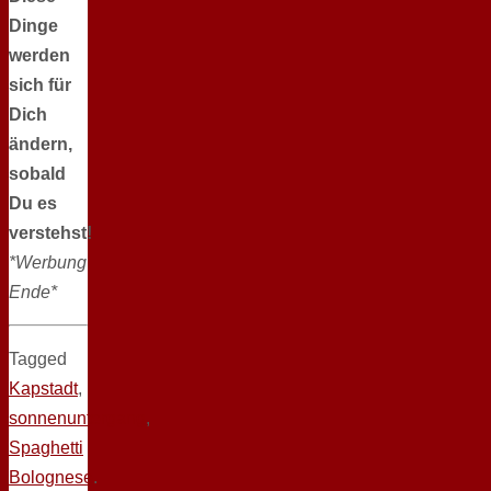
Dinge
werden
sich für
Dich
ändern,
sobald
Du es
verstehst!
*Werbung
Ende*
Tagged
Kapstadt
,
sonnenuntergang
,
Spaghetti
Bolognese
.