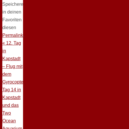
Speichere
in deinen
Favoriten
diesen
Permalink
.
«
12. Tag
in
Kapstadt
– Flug mit
dem
Gyrocopter
Tag 14 in
Kapstadt
und das
Two
Ocean
Aquarium