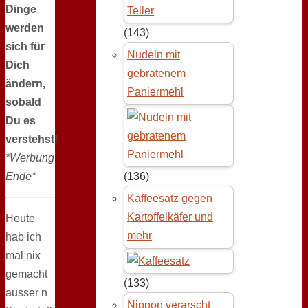
Dinge
werden
(143)
sich für
Nudeln mit
Dich
gebratenem
ändern,
Paniermehl
sobald
Du es
verstehst!
*Werbung
Ende*
(136)
Kaffeesatz gegen
Kartoffelkäfer und
Heute
mehr
hab ich
mal nix
gemacht
(133)
ausser n
Nippon verarscht