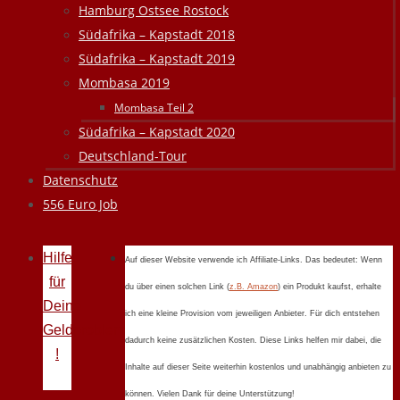
Hamburg Ostsee Rostock
Südafrika – Kapstadt 2018
Südafrika – Kapstadt 2019
Mombasa 2019
Mombasa Teil 2
Südafrika – Kapstadt 2020
Deutschland-Tour
Datenschutz
556 Euro Job
Hilfe
Auf dieser Website verwende ich Affiliate-Links. Das bedeutet: Wenn
für
du über einen solchen Link (
z.B. Amazon
) ein Produkt kaufst, erhalte
Deine
ich eine kleine Provision vom jeweiligen Anbieter. Für dich entstehen
Geldprobleme
dadurch keine zusätzlichen Kosten. Diese Links helfen mir dabei, die
!
Inhalte auf dieser Seite weiterhin kostenlos und unabhängig anbieten zu
können. Vielen Dank für deine Unterstützung!