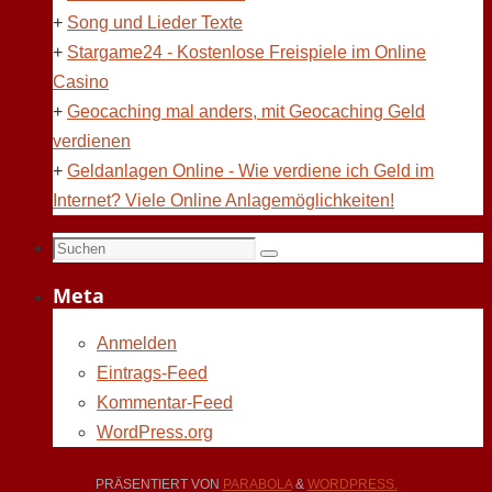
+
Song und Lieder Texte
+
Stargame24 - Kostenlose Freispiele im Online
Casino
+
Geocaching mal anders, mit Geocaching Geld
verdienen
+
Geldanlagen Online - Wie verdiene ich Geld im
Internet? Viele Online Anlagemöglichkeiten!
Suchen
Suchen
nach:
Meta
Anmelden
Eintrags-Feed
Kommentar-Feed
WordPress.org
PRÄSENTIERT VON
PARABOLA
&
WORDPRESS.