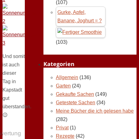
(107)
Gurke, Apfel,
Banane, Joghurt = ?
(103)
Und somit
Kategorien
ist auch
dieser
Allgemein
(136)
Tag in
Garten
(24)
Kapstadt
Gekaufte Sachen
(149)
gut
Getestete Sachen
(34)
überstanden.
Meine Bücher die ich gelesen habe
😉
(282)
Privat
(1)
wertung
Rezepte
(42)