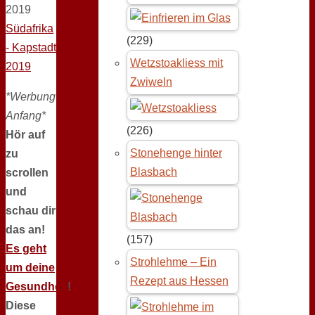
2019
Südafrika
(229)
- Kapstadt
Wetzstoakliess mit
2019
Zwiweln
*Werbung
Anfang*
(226)
Hör auf
Stonehenge hinter
zu
Blasbach
scrollen
und
schau dir
das an!
(157)
Es geht
Strohlehme – Ein
um deine
Rezept aus Hessen
Gesundheit
!
Diese