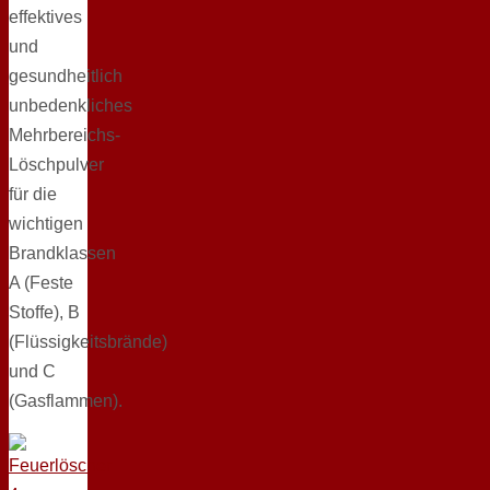
effektives
und
gesundheitlich
unbedenkliches
Mehrbereichs-
Löschpulver
für die
wichtigen
Brandklassen
A (Feste
Stoffe), B
(Flüssigkeitsbrände)
und C
(Gasflammen).