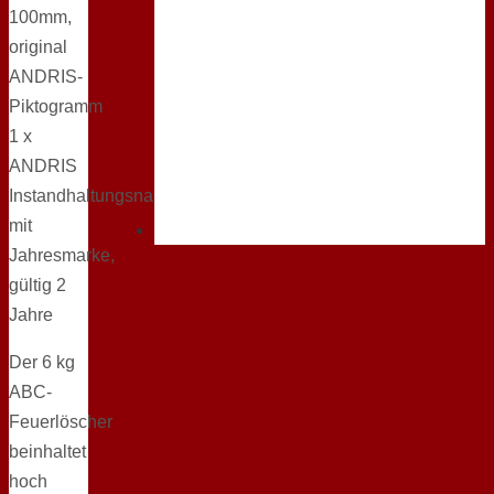
100mm,
original
ANDRIS-
Piktogramm
1 x
ANDRIS
Instandhaltungsnachweis
mit
Jahresmarke,
gültig 2
Jahre
Der 6 kg
ABC-
Feuerlöscher
beinhaltet
hoch