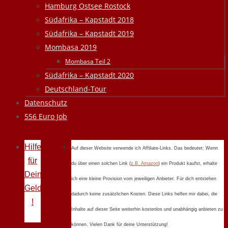
Hamburg Ostsee Rostock
Südafrika – Kapstadt 2018
Südafrika – Kapstadt 2019
Mombasa 2019
Mombasa Teil 2
Südafrika – Kapstadt 2020
Deutschland-Tour
Datenschutz
556 Euro Job
Hilfe
Auf dieser Website verwende ich Affiliate-Links. Das bedeutet: Wenn
für
du über einen solchen Link (
z.B. Amazon
) ein Produkt kaufst, erhalte
Deine
ich eine kleine Provision vom jeweiligen Anbieter. Für dich entstehen
Geldprobleme
dadurch keine zusätzlichen Kosten. Diese Links helfen mir dabei, die
!
Inhalte auf dieser Seite weiterhin kostenlos und unabhängig anbieten zu
können. Vielen Dank für deine Unterstützung!