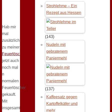
Strohlehme – Ein
Rezept aus Hessen
Hab mir
mal
(143)
zusätzlich
Nudeln mit
zu meiner
gebratenem
Feuerlöschdecke
Paniermehl
jetzt auch
noch mal
n
normalen
Feuerlöscher
(137)
gekauft.
Kaffeesatz gegen
Mit
Kartoffelkäfer und
insgesamt
mehr