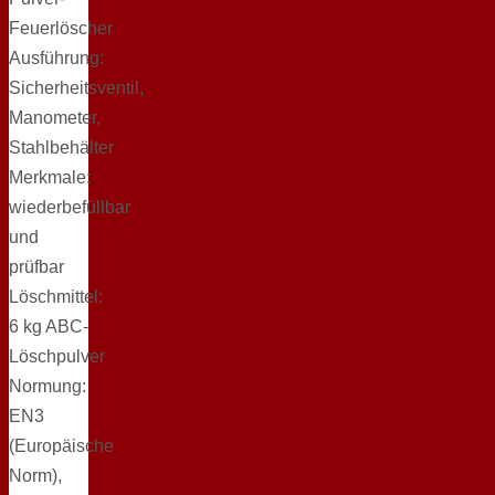
Feuerlöscher
Ausführung:
Sicherheitsventil,
Manometer,
Stahlbehälter
Merkmale:
wiederbefüllbar
und
prüfbar
Löschmittel:
6 kg ABC-
Löschpulver
Normung:
EN3
(Europäische
Norm),