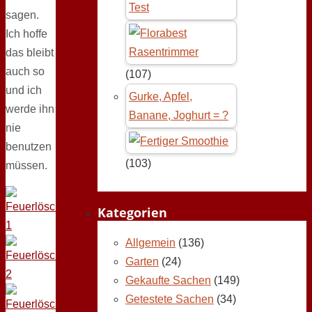
Test
sagen.
Ich hoffe
das bleibt
auch so
(107)
und ich
Gurke, Apfel,
werde ihn
Banane, Joghurt = ?
nie
benutzen
(103)
müssen.
Kategorien
Allgemein
(136)
Garten
(24)
Gekaufte Sachen
(149)
Getestete Sachen
(34)