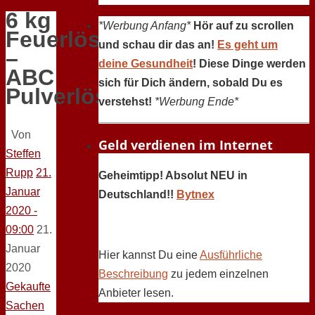
6 kg
*Werbung Anfang*
Hör auf zu scrollen
Feuerlöscher
und schau dir das an!
Es geht um
–
deine Gesundheit
! Diese Dinge werden
ABC
sich für Dich ändern, sobald Du es
Pulverlöscher
verstehst!
*Werbung Ende*
Von
Geld verdienen im Internet
Steffen
Rupp
21.
Geheimtipp! Absolut NEU in
Januar
Deutschland!!
Bytnex
2020 -
09:00
21.
Januar
Hier kannst Du eine
Ausführliche
2020
Beschreibung
zu jedem einzelnen
Gekaufte
Anbieter lesen.
Sachen