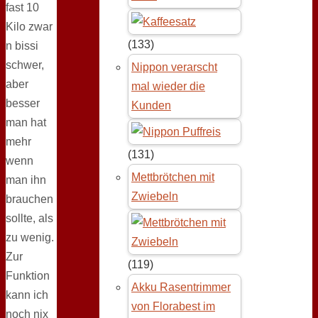
fast 10
Kilo zwar
(133)
n bissi
schwer,
Nippon verarscht
aber
mal wieder die
besser
Kunden
man hat
mehr
(131)
wenn
Mettbrötchen mit
man ihn
Zwiebeln
brauchen
sollte, als
zu wenig.
Zur
(119)
Funktion
Akku Rasentrimmer
kann ich
von Florabest im
noch nix