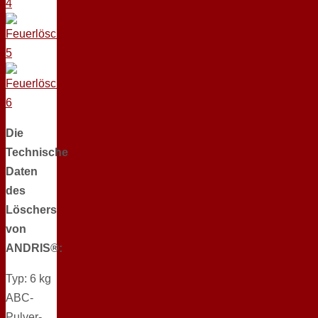
Die
Technische
Daten
des
Löschers
von
ANDRIS®:
Typ: 6 kg
ABC-
Pulver-