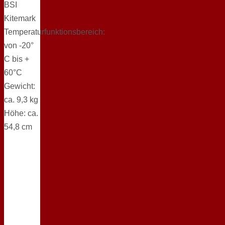
BSI
Kitemark
Temperaturfunktionsbereich:
von -20°
C bis +
60°C
Gewicht:
ca. 9,3 kg
Höhe: ca.
54,8 cm