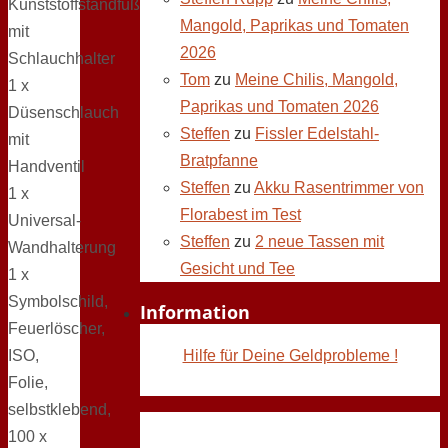
Kunststoffstandfuß
Mangold, Paprikas und Tomaten
mit
2026
Schlauchhalter
Tom
zu
Meine Chilis, Mangold,
1 x
Paprikas und Tomaten 2026
Düsenschlauch
Steffen
zu
Fissler Edelstahl-
mit
Bratpfanne
Handventil
Steffen
zu
Akku Rasentrimmer von
1 x
Florabest im Test
Universal-
Steffen
zu
2 neue Tassen mit
Wandhalterung
Gesicht und Tee
1 x
Symbolschild,
Information
Feuerlöscher,
ISO,
Hilfe für Deine Geldprobleme !
Folie,
selbstklebend,
100 x