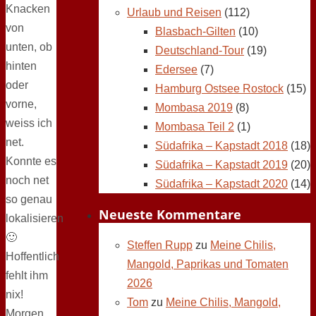
Knacken
Urlaub und Reisen
(112)
von
Blasbach-Gilten
(10)
unten, ob
Deutschland-Tour
(19)
hinten
Edersee
(7)
oder
Hamburg Ostsee Rostock
(15)
vorne,
Mombasa 2019
(8)
weiss ich
Mombasa Teil 2
(1)
net.
Südafrika – Kapstadt 2018
(18)
Konnte es
Südafrika – Kapstadt 2019
(20)
noch net
Südafrika – Kapstadt 2020
(14)
so genau
Neueste Kommentare
lokalisieren
🙂
Steffen Rupp
zu
Meine Chilis,
Hoffentlich
Mangold, Paprikas und Tomaten
fehlt ihm
2026
nix!
Tom
zu
Meine Chilis, Mangold,
Morgen