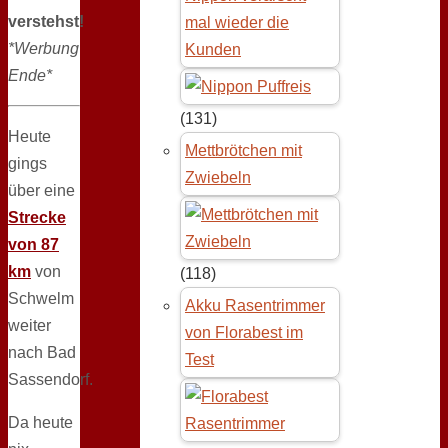
verstehst!
mal wieder die
*Werbung
Kunden
Ende*
(131)
Heute
Mettbrötchen mit
gings
Zwiebeln
über eine
Strecke
von 87
km
von
(118)
Schwelm
Akku Rasentrimmer
weiter
von Florabest im
nach Bad
Test
Sassendorf.
Da heute