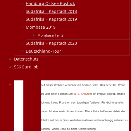
Hamburg Ostsee Rostock
Südafrika – Kapstadt 2018
Südafrika – Kapstadt 2019
Mombasa 2019
Mombasa Teil 2
Südafrika – Kapstadt 2020
Deutschland-Tour
Datenschutz
556 Euro Job
Auf dieser Website verwende ich Affiliate-Links. Das bedeutet: Wenn
du über einen solchen Link (
z.B. Amazon
) ein Produkt kaufst, erhalte
ich eine kleine Provision vom jeweiligen Anbieter. Für dich entstehen
dadurch keine zusätzlichen Kosten. Diese Links helfen mir dabei, die
Inhalte auf dieser Seite weiterhin kostenlos und unabhängig anbieten zu
können. Vielen Dank für deine Unterstützung!