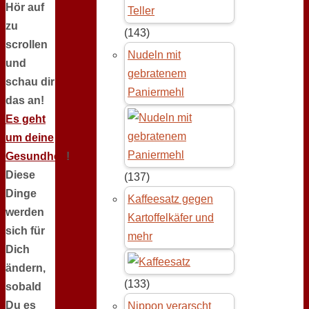
Hör auf
zu
(143)
scrollen
Nudeln mit
und
gebratenem
schau dir
Paniermehl
das an!
Es geht
um deine
Gesundheit
!
Diese
(137)
Dinge
Kaffeesatz gegen
werden
Kartoffelkäfer und
sich für
mehr
Dich
ändern,
(133)
sobald
Du es
Nippon verarscht