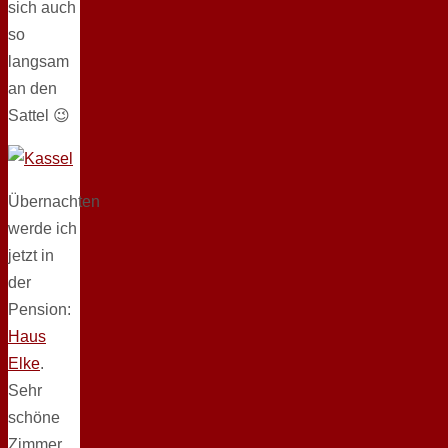
sich auch
so
langsam
an den
Sattel 😉
Übernachten
werde ich
jetzt in
der
Pension:
Haus
Elke
.
Sehr
schöne
Zimmer,