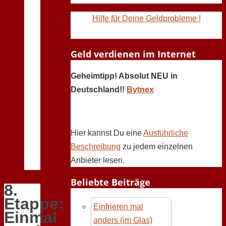
Hilfe für Deine Geldprobleme !
Geld verdienen im Internet
Geheimtipp! Absolut NEU in
Deutschland!!
Bytnex
Hier kannst Du eine
Ausführliche
Beschreibung
zu jedem einzelnen
Anbieter lesen.
Beliebte Beiträge
8.
Etappe:
Einfrieren mal
Einmal
anders (im Glas)