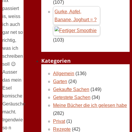
nix
(107)
passiert
Gurke, Apfel,
is, weiss
Banane, Joghurt = ?
ich auch
gar net so
(103)
richtig,
was ich
schreiben
Kategorien
soll 😉
Ausser
Allgemein
(136)
das mein
Garten
(24)
Esel
Gekaufte Sachen
(149)
komische
Getestete Sachen
(34)
Geräusche
Meine Bücher die ich gelesen habe
macht.
(282)
Irgendwie
Privat
(1)
so n
Rezepte
(42)