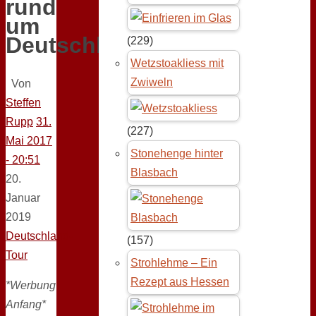
rund
um
Deutschland
(229)
Wetzstoakliess mit
Zwiweln
Von
Steffen
Rupp
31.
(227)
Mai 2017
Stonehenge hinter
- 20:51
Blasbach
20.
Januar
2019
Deutschland-
(157)
Tour
Strohlehme – Ein
Rezept aus Hessen
*Werbung
Anfang*