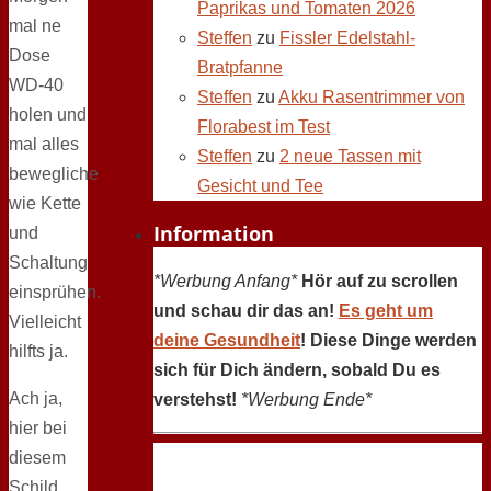
Paprikas und Tomaten 2026
mal ne
Steffen
zu
Fissler Edelstahl-
Dose
Bratpfanne
WD-40
Steffen
zu
Akku Rasentrimmer von
holen und
Florabest im Test
mal alles
Steffen
zu
2 neue Tassen mit
bewegliche
Gesicht und Tee
wie Kette
Information
und
Schaltung
*Werbung Anfang*
Hör auf zu scrollen
einsprühen.
und schau dir das an!
Es geht um
Vielleicht
deine Gesundheit
! Diese Dinge werden
hilfts ja.
sich für Dich ändern, sobald Du es
Ach ja,
verstehst!
*Werbung Ende*
hier bei
diesem
Schild