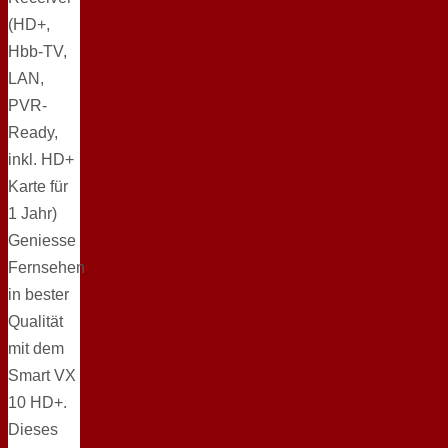
(HD+,
Hbb-TV,
LAN,
PVR-
Ready,
inkl. HD+
Karte für
1 Jahr)
Geniesse
Fernsehen
in bester
Qualität
mit dem
Smart VX
10 HD+.
Dieses