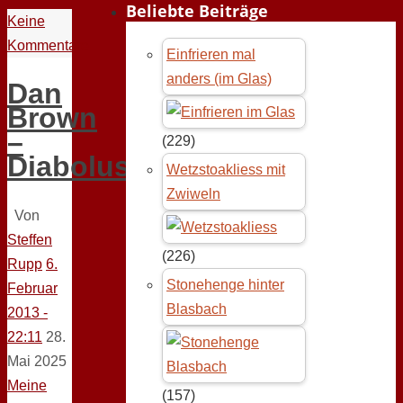
Beliebte Beiträge
Keine
Kommentare
Einfrieren mal
anders (im Glas)
Dan
Brown
–
(229)
Diabolus
Wetzstoakliess mit
Zwiweln
Von
Steffen
(226)
Rupp
6.
Stonehenge hinter
Februar
Blasbach
2013 -
22:11
28.
Mai 2025
Meine
(157)