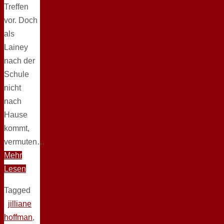
Treffen
vor. Doch
als
Lainey
nach der
Schule
nicht
nach
Hause
kommt,
vermuten…
Mehr
Lesen
Tagged
jilliane
hoffman
,