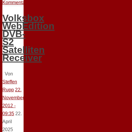
Kommentare
Volksbox
WebEdition
DVB-
S2
Satelliten
Receiver
Von
Steffen
Rupp
22.
November
2012 -
09:35
22.
April
2025