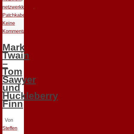
netzwerkkabel
,
Patchkabel
Keine
Kommentare
Mark
Twain
–
Tom
Sawyer
und
Huckleberry
Finn
Von
Steffen