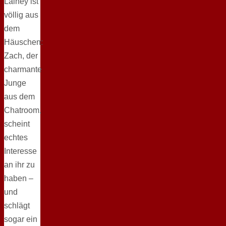
Lainey ist
völlig aus
dem
Häuschen:
Zach, der
charmante
Junge
aus dem
Chatroom,
scheint
echtes
Interesse
an ihr zu
haben –
und
schlägt
sogar ein