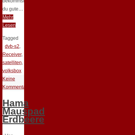
bekommst
du gute…
Mehr
Lesen
Tagged
dvb-s2
,
Receiver
,
satelliten
,
volksbox
Keine
Kommentare
Hama
Mauspad
Erdbeere