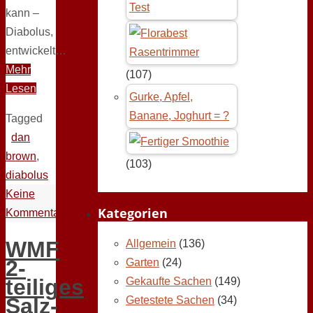
Test
kann –
Diabolus,
entwickelt…
Mehr
(107)
Lesen
Gurke, Apfel,
Banane, Joghurt = ?
Tagged
dan
brown
,
(103)
diabolus
Keine
Kategorien
Kommentare
WMF
Allgemein
(136)
2-
Garten
(24)
teiliges
Gekaufte Sachen
(149)
Salz-
Getestete Sachen
(34)