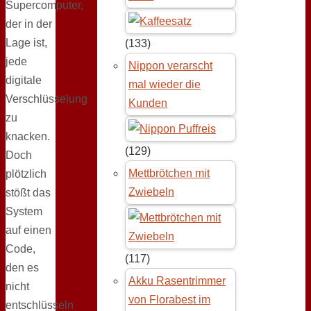
Supercomputer,
der in der
Lage ist,
(133)
jede
Nippon verarscht
digitale
mal wieder die
Verschlüsselung
Kunden
zu
knacken.
(129)
Doch
Mettbrötchen mit
plötzlich
Zwiebeln
stößt das
System
auf einen
Code,
(117)
den es
Akku Rasentrimmer
nicht
von Florabest im
entschlüsseln