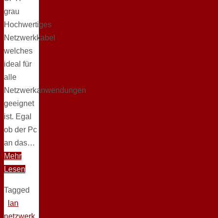
grau
Hochwertiges
Netzwerkkabel
welches
ideal für
alle
Netzwerkanwendungen
geeignet
ist. Egal
ob der Pc
an das…
Mehr
Lesen
Tagged
lan
netzwerk
,