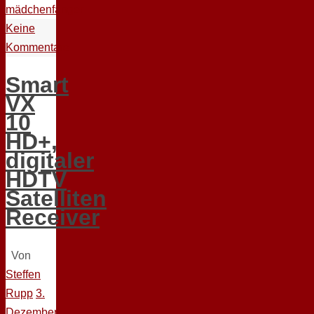
mädchenfänger
Keine
Kommentare
Smart
VX
10
HD+,
digitaler
HDTV
Satelliten
Receiver
Von
Steffen
Rupp
3.
Dezember