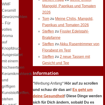
WMF
Mangold, Paprikas und Tomaten
Ceramill
2026
Gewürzmühlen
Tom
zu
Meine Chilis, Mangold,
– Für
Paprikas und Tomaten 2026
volles
Steffen
zu
Fissler Edelstahl-
Aroma
Bratpfanne
auf
Steffen
zu
Akku Rasentrimmer von
Knopfdruck
Florabest im Test
Ausgestattet
Steffen
zu
2 neue Tassen mit
mit einem
Gesicht und Tee
hochwertigen
Information
Keramikmahlwerk
und
*Werbung Anfang*
Hör auf zu scrollen
griffigen
und schau dir das an!
Es geht um
Kunststoffgriffen,
deine Gesundheit
! Diese Dinge werden
stehen
sich für Dich ändern, sobald Du es