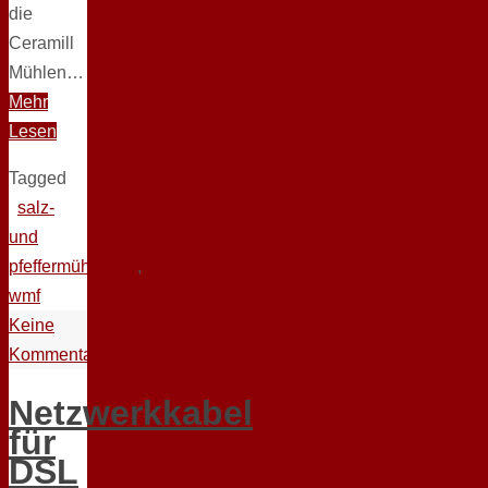
die
Ceramill
Mühlen…
Mehr
Lesen
Tagged
salz-
und
pfeffermühlenset
,
wmf
Keine
Kommentare
Netzwerkkabel
für
DSL