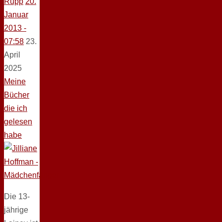
Rupp
20.
Januar
2013 -
07:58
23.
April
2025
Meine
Bücher
die ich
gelesen
habe
Die 13-
jährige