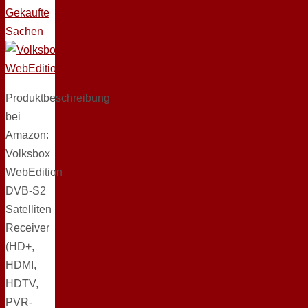
Gekaufte
Sachen
Produktbeschreibung
bei
Amazon:
Volksbox
WebEdition
DVB-S2
Satelliten
Receiver
(HD+,
HDMI,
HDTV,
PVR-