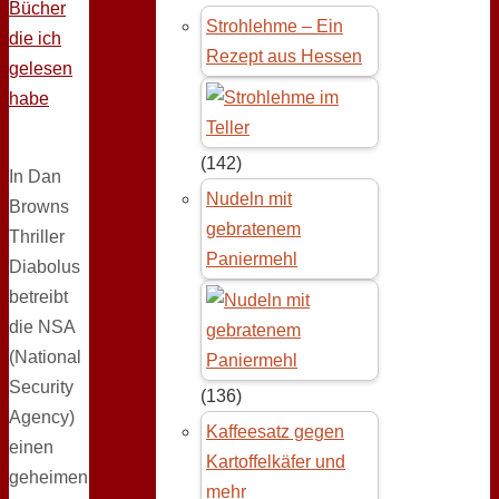
Bücher
Strohlehme – Ein
die ich
Rezept aus Hessen
gelesen
habe
(142)
In Dan
Nudeln mit
Browns
gebratenem
Thriller
Paniermehl
Diabolus
betreibt
die NSA
(National
Security
(136)
Agency)
Kaffeesatz gegen
einen
Kartoffelkäfer und
geheimen
mehr