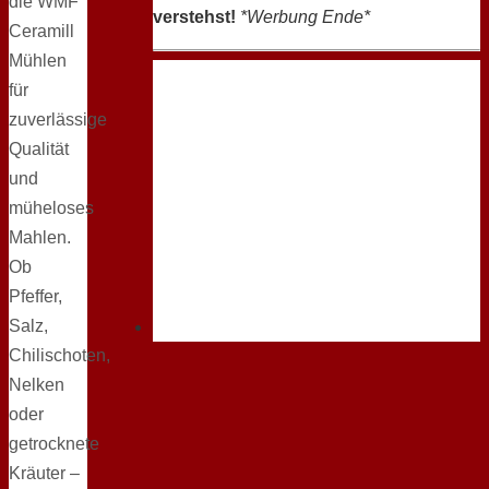
die WMF
verstehst!
*Werbung Ende*
Ceramill
Mühlen
für
zuverlässige
Qualität
und
müheloses
Mahlen.
Ob
Pfeffer,
Salz,
Chilischoten,
Nelken
oder
getrocknete
Kräuter –