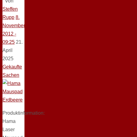
Von
Steffen
Rupp
8.
November
2012 -
09:25
21.
April
2025
Gekaufte
Sachen
Produktinformation:
Hama
Laser