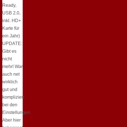
Ready,
USB 2.0,
inkl. HD+
Karte für
ein Jahr)
UPDATE:
Gibt es
nicht
mehr! War
auch net
wirklich
gut und
kompliziert
bei den
Einstellungen.
Aber hier