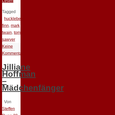
Lesen
Tagged
huckleberry
finn
,
mark
twain
,
tom
sawyer
Keine
Kommentare
Jilliane
Hoffman
–
Mädchenfänger
Von
Steffen