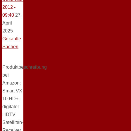
2012 -
09:40
27.
April
2025
Gekaufte
Sachen
Produktbeschreibung
bei
Amazon:
Smart VX
10 HD+,
digitaler
HDTV
Satelliten-
Receiver