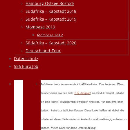
Hamburg Ostsee Rostock
Südafrika – Kapstadt 2018
Südafrika – Kapstadt 2019
Mombasa 2019
Mombasa Teil 2
Südafrika – Kapstadt 2020
Deutschland-Tour
Datenschutz
556 Euro Job
Auf dieser Website verwende ich Affiliate-Links. Das bedeutet: Wenn
du über einen solchen Link (
z.B. Amazon
) ein Produkt kaufst, erhalte
ich eine kleine Provision vom jeweiligen Anbieter. Für dich entstehen
dadurch keine zusätzlichen Kosten. Diese Links helfen mir dabei, die
Inhalte auf dieser Seite weiterhin kostenlos und unabhängig anbieten zu
können. Vielen Dank für deine Unterstützung!