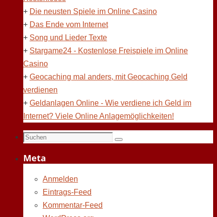
+
Die neusten Spiele im Online Casino
+
Das Ende vom Internet
+
Song und Lieder Texte
+
Stargame24 - Kostenlose Freispiele im Online
Casino
+
Geocaching mal anders, mit Geocaching Geld
verdienen
+
Geldanlagen Online - Wie verdiene ich Geld im
Internet? Viele Online Anlagemöglichkeiten!
Suchen
Suchen
nach:
Meta
Anmelden
Eintrags-Feed
Kommentar-Feed