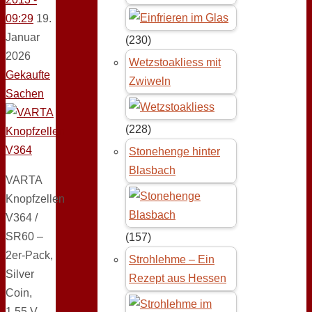
09:29
19.
Januar
(230)
2026
Wetzstoakliess mit
Gekaufte
Zwiweln
Sachen
(228)
Stonehenge hinter
Blasbach
VARTA
Knopfzellen
V364 /
SR60 –
(157)
2er-Pack,
Strohlehme – Ein
Silver
Rezept aus Hessen
Coin,
1,55 V