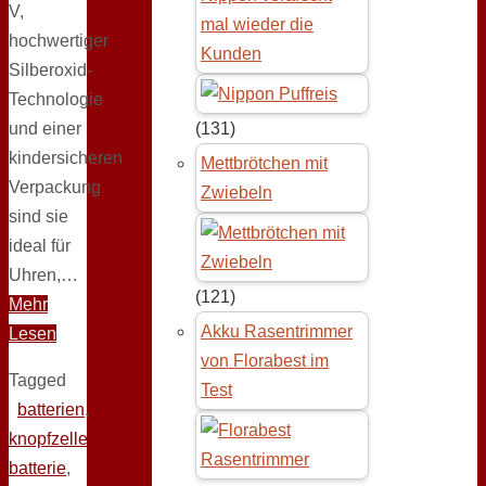
V,
mal wieder die
hochwertiger
Kunden
Silberoxid-
Technologie
und einer
(131)
kindersicheren
Mettbrötchen mit
Verpackung
Zwiebeln
sind sie
ideal für
Uhren,…
(121)
Mehr
Akku Rasentrimmer
Lesen
von Florabest im
Tagged
Test
batterien
,
knopfzellen-
batterie
,