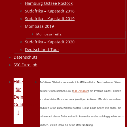
Hamburg Ostsee Rostock
Südafrika – Kapstadt 2018
Südafrika – Kapstadt 2019
Mombasa 2019
Mombasa Teil 2
Südafrika – Kapstadt 2020
Deutschland-Tour
Datenschutz
556 Euro Job
Hilfe
Auf dieser Website verwende ich Affiliate-Links. Das bedeutet: Wenn
für
du über einen solchen Link (
z.B. Amazon
) ein Produkt kaufst, erhalte
Deine
ich eine kleine Provision vom jeweiligen Anbieter. Für dich entstehen
Geldprobleme
dadurch keine zusätzlichen Kosten. Diese Links helfen mir dabei, die
!
Inhalte auf dieser Seite weiterhin kostenlos und unabhängig anbieten zu
können. Vielen Dank für deine Unterstützung!