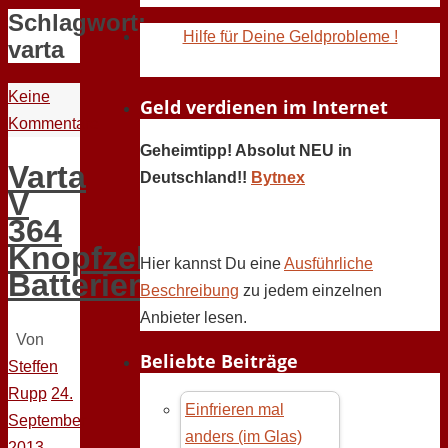
Schlagwort:
Hilfe für Deine Geldprobleme !
varta
Keine
Geld verdienen im Internet
Kommentare
Geheimtipp! Absolut NEU in
Varta
Deutschland!!
Bytnex
V
364
Knopfzellen-
Hier kannst Du eine
Ausführliche
Batterien
Beschreibung
zu jedem einzelnen
Anbieter lesen.
Von
Beliebte Beiträge
Steffen
Rupp
24.
Einfrieren mal
September
anders (im Glas)
2013 -