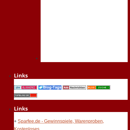
Links
Links
+
Sparfee.de - Gewinnspiele, Warenproben,
Kostenloses