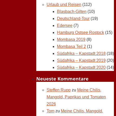
Urlaub und Reisen
(112)
Blasbach-Gilten
(10)
Deutschland-Tour
(19)
Edersee
(7)
Hamburg Ostsee Rostock
(15)
Mombasa 2019
(8)
Mombasa Teil 2
(1)
Südafrika – Kapstadt 2018
(18)
Südafrika – Kapstadt 2019
(20)
Südafrika – Kapstadt 2020
(14)
Neueste Kommentare
Steffen Rupp
zu
Meine Chilis,
Mangold, Paprikas und Tomaten
2026
Tom
zu
Meine Chilis, Mangold,