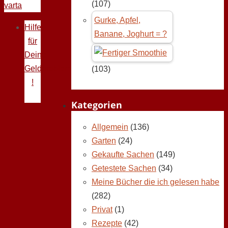
(107)
varta
Gurke, Apfel,
Hilfe
Banane, Joghurt = ?
für
Deine
Geldprobleme
(103)
!
Kategorien
Allgemein
(136)
Garten
(24)
Gekaufte Sachen
(149)
Getestete Sachen
(34)
Meine Bücher die ich gelesen habe
(282)
Privat
(1)
Rezepte
(42)