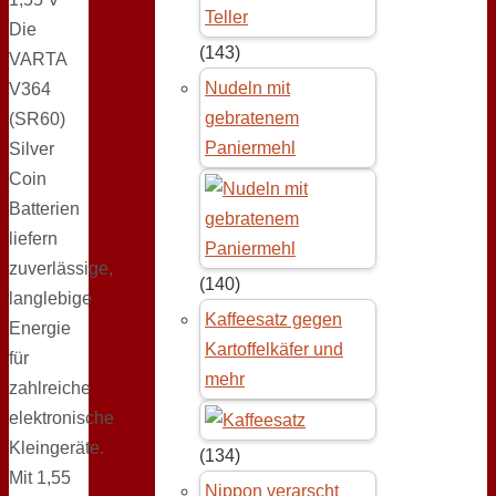
Die
(143)
VARTA
Nudeln mit
V364
gebratenem
(SR60)
Paniermehl
Silver
Coin
Batterien
liefern
zuverlässige,
(140)
langlebige
Kaffeesatz gegen
Energie
Kartoffelkäfer und
für
mehr
zahlreiche
elektronische
Kleingeräte.
(134)
Mit 1,55
Nippon verarscht