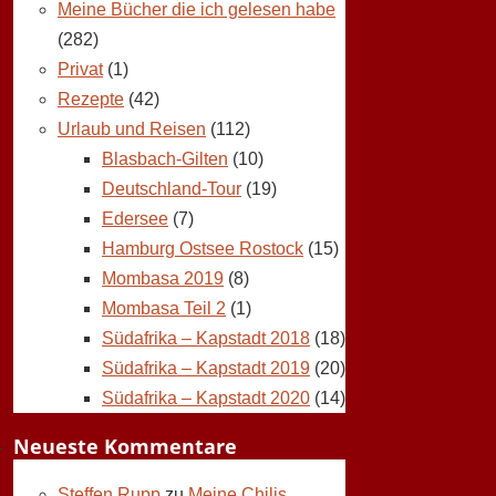
Meine Bücher die ich gelesen habe
(282)
Privat
(1)
Rezepte
(42)
Urlaub und Reisen
(112)
Blasbach-Gilten
(10)
Deutschland-Tour
(19)
Edersee
(7)
Hamburg Ostsee Rostock
(15)
Mombasa 2019
(8)
Mombasa Teil 2
(1)
Südafrika – Kapstadt 2018
(18)
Südafrika – Kapstadt 2019
(20)
Südafrika – Kapstadt 2020
(14)
Neueste Kommentare
Steffen Rupp
zu
Meine Chilis,