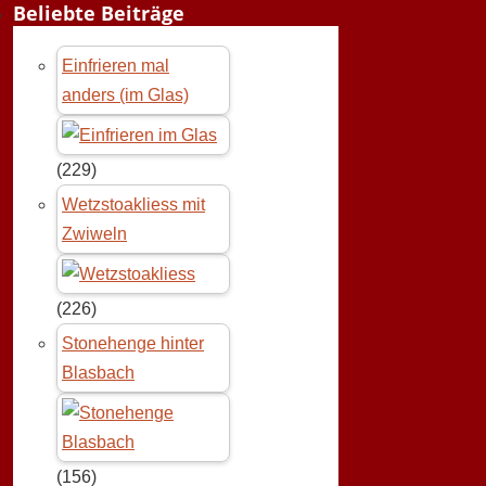
Beliebte Beiträge
Einfrieren mal
anders (im Glas)
(229)
Wetzstoakliess mit
Zwiweln
(226)
Stonehenge hinter
Blasbach
(156)