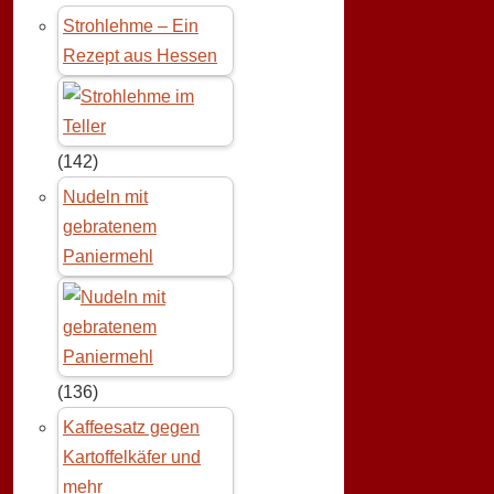
Strohlehme – Ein
Rezept aus Hessen
(142)
Nudeln mit
gebratenem
Paniermehl
(136)
Kaffeesatz gegen
Kartoffelkäfer und
mehr