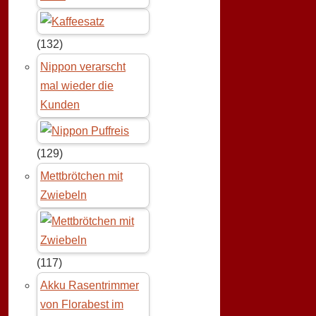
(132)
Nippon verarscht
mal wieder die
Kunden
(129)
Mettbrötchen mit
Zwiebeln
(117)
Akku Rasentrimmer
von Florabest im