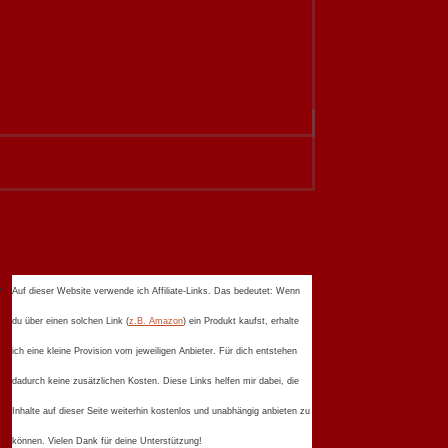
Auf dieser Website verwende ich Affiliate-Links. Das bedeutet: Wenn
du über einen solchen Link (
z.B. Amazon
) ein Produkt kaufst, erhalte
ich eine kleine Provision vom jeweiligen Anbieter. Für dich entstehen
dadurch keine zusätzlichen Kosten. Diese Links helfen mir dabei, die
Inhalte auf dieser Seite weiterhin kostenlos und unabhängig anbieten zu
können. Vielen Dank für deine Unterstützung!