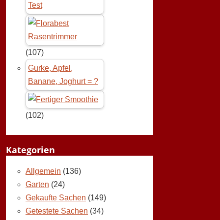
Test
(107)
Gurke, Apfel,
Banane, Joghurt = ?
(102)
Kategorien
Allgemein
(136)
Garten
(24)
Gekaufte Sachen
(149)
Getestete Sachen
(34)