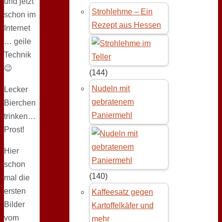
und jetzt
Strohlehme – Ein
schon im
Rezept aus Hessen
Internet
… geile
Technik
😉
(144)
Nudeln mit
Lecker
gebratenem
Bierchen
Paniermehl
trinken…
Prost!
Hier
schon
(140)
mal die
ersten
Kaffeesatz gegen
Bilder
Kartoffelkäfer und
vom
mehr