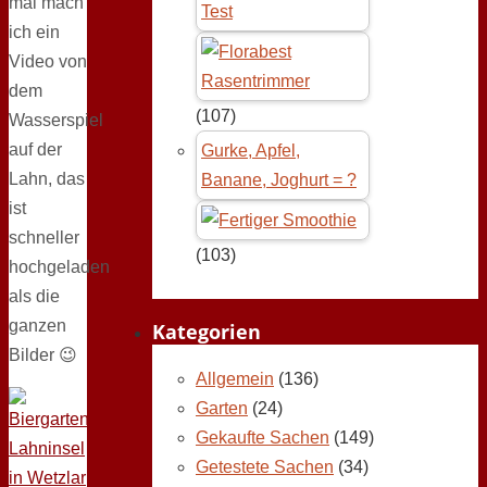
mal mach
Test
ich ein
Video von
dem
(107)
Wasserspiel
auf der
Gurke, Apfel,
Lahn, das
Banane, Joghurt = ?
ist
schneller
(103)
hochgeladen
als die
ganzen
Kategorien
Bilder 😉
Allgemein
(136)
Garten
(24)
Gekaufte Sachen
(149)
Getestete Sachen
(34)