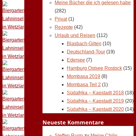
Meine Bücher die ich gelesen habe
(282)
Privat
(1)
Rezepte
(42)
Urlaub und Reisen
(112)
Blasbach-Gilten
(10)
Deutschland-Tour
(19)
Edersee
(7)
Hamburg Ostsee Rostock
(15)
Mombasa 2019
(8)
Mombasa Teil 2
(1)
Südafrika – Kapstadt 2018
(18)
Südafrika – Kapstadt 2019
(20)
Südafrika – Kapstadt 2020
(14)
Neueste Kommentare
Steffen Rupp
zu
Meine Chilis,