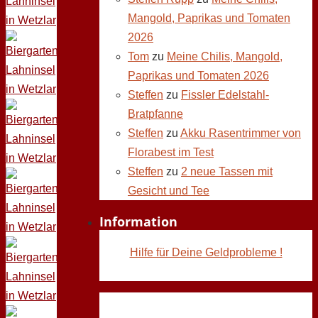
Mangold, Paprikas und Tomaten
2026
Tom
zu
Meine Chilis, Mangold,
Paprikas und Tomaten 2026
Steffen
zu
Fissler Edelstahl-
Bratpfanne
Steffen
zu
Akku Rasentrimmer von
Florabest im Test
Steffen
zu
2 neue Tassen mit
Gesicht und Tee
Information
Hilfe für Deine Geldprobleme !