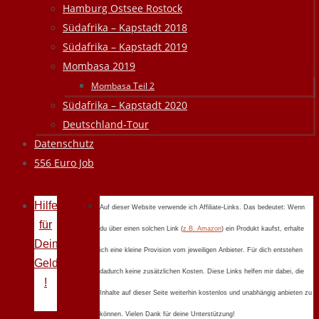
Hamburg Ostsee Rostock
Südafrika – Kapstadt 2018
Südafrika – Kapstadt 2019
Mombasa 2019
Mombasa Teil 2
Südafrika – Kapstadt 2020
Deutschland-Tour
Datenschutz
556 Euro Job
Hilfe
Auf dieser Website verwende ich Affiliate-Links. Das bedeutet: Wenn
für
du über einen solchen Link (
z.B. Amazon
) ein Produkt kaufst, erhalte
Deine
ich eine kleine Provision vom jeweiligen Anbieter. Für dich entstehen
Geldprobleme
dadurch keine zusätzlichen Kosten. Diese Links helfen mir dabei, die
!
Inhalte auf dieser Seite weiterhin kostenlos und unabhängig anbieten zu
können. Vielen Dank für deine Unterstützung!