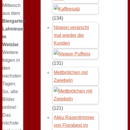
Mittwoch
aus dem
(134)
Biergarten
Nippon verarscht
Lahninsel
mal wieder die
in
Kunden
Wetzlar
.
Weitere
folgen in
(131)
den
Mettbrötchen mit
nächsten
Zwiebeln
Tagen.
So, alle
Bilder
online!
(121)
Das
Akku Rasentrimmer
nächste
von Florabest im