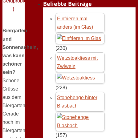
Geldprobleme
Beliebte Beiträge
!
Einfrieren mal
anders (im Glas)
Biergarten
und
Sonnenschein,
(230)
was kann
Wetzstoakliess mit
schöner
Zwiweln
sein?
Schöne
(228)
Grüsse
aus dem
Stonehenge hinter
Biergarten!
Blasbach
Gerade
noch im
Biergarten
(157)