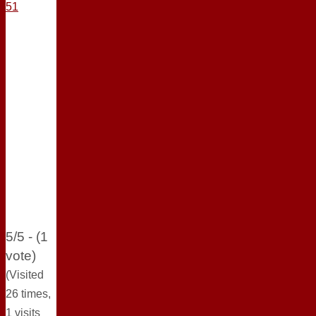
5/5 - (1
vote)
(Visited
26 times,
1 visits