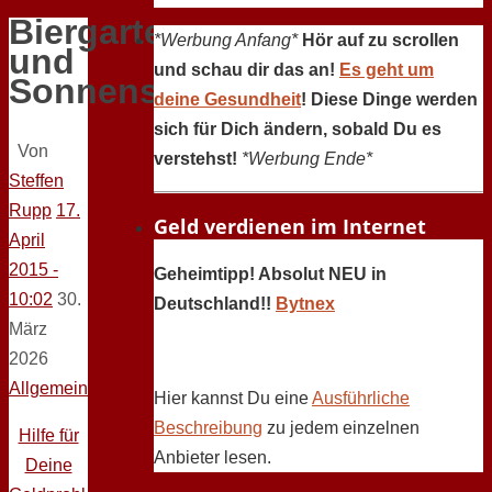
Biergarten
*Werbung Anfang*
Hör auf zu scrollen
und
und schau dir das an!
Es geht um
Sonnenschein
deine Gesundheit
! Diese Dinge werden
sich für Dich ändern, sobald Du es
Von
verstehst!
*Werbung Ende*
Steffen
Rupp
17.
Geld verdienen im Internet
April
2015 -
Geheimtipp! Absolut NEU in
10:02
30.
Deutschland!!
Bytnex
März
2026
Allgemein
Hier kannst Du eine
Ausführliche
Beschreibung
zu jedem einzelnen
Hilfe für
Anbieter lesen.
Deine