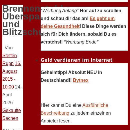
Brennenstuhl
*Werbung Anfang*
Hör auf zu scrollen
Überspannungs-
und schau dir das an!
Es geht um
und
deine Gesundheit
! Diese Dinge werden
Blitzschutz
sich für Dich ändern, sobald Du es
verstehst!
*Werbung Ende*
Von
Steffen
Geld verdienen im Internet
Rupp
16.
August
Geheimtipp! Absolut NEU in
2015 -
Deutschland!!
Bytnex
10:00
24.
April
2026
Hier kannst Du eine
Ausführliche
Gekaufte
Beschreibung
zu jedem einzelnen
Sachen
Anbieter lesen.