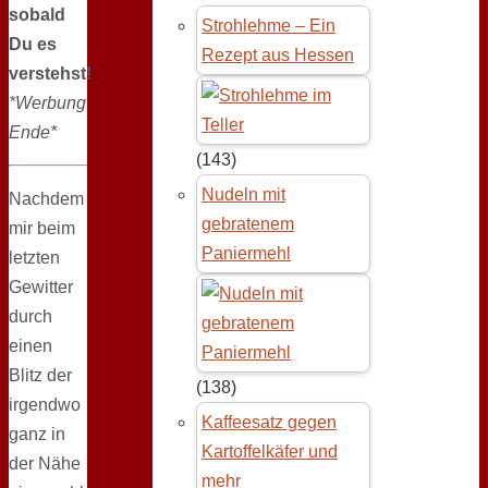
sobald
Strohlehme – Ein
Du es
Rezept aus Hessen
verstehst!
*Werbung
Ende*
(143)
Nudeln mit
Nachdem
gebratenem
mir beim
Paniermehl
letzten
Gewitter
durch
einen
Blitz der
(138)
irgendwo
Kaffeesatz gegen
ganz in
Kartoffelkäfer und
der Nähe
mehr