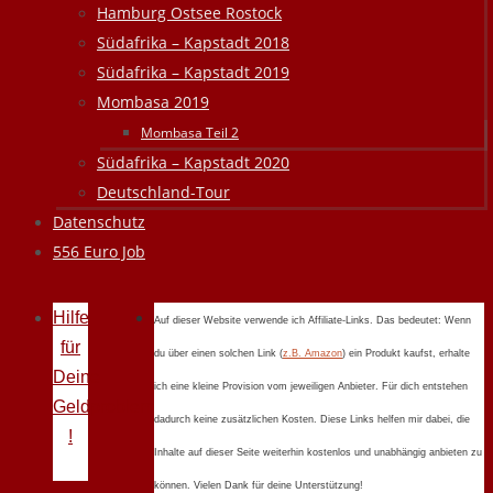
Hamburg Ostsee Rostock
Südafrika – Kapstadt 2018
Südafrika – Kapstadt 2019
Mombasa 2019
Mombasa Teil 2
Südafrika – Kapstadt 2020
Deutschland-Tour
Datenschutz
556 Euro Job
Hilfe
Auf dieser Website verwende ich Affiliate-Links. Das bedeutet: Wenn
für
du über einen solchen Link (
z.B. Amazon
) ein Produkt kaufst, erhalte
Deine
ich eine kleine Provision vom jeweiligen Anbieter. Für dich entstehen
Geldprobleme
dadurch keine zusätzlichen Kosten. Diese Links helfen mir dabei, die
!
Inhalte auf dieser Seite weiterhin kostenlos und unabhängig anbieten zu
können. Vielen Dank für deine Unterstützung!