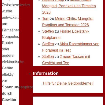
Zwischenstecker
Mangold, Paprikas und Tomaten
wurde
2026
entwickelt,
Tom
zu
Meine Chilis, Mangold,
um
Paprikas und Tomaten 2026
Fernseher,
Steffen
zu
Fissler Edelstahl-
Computer,
Bratpfanne
Router
Steffen
zu
Akku Rasentrimmer von
oder
Florabest im Test
andere
Steffen
zu
2 neue Tassen mit
elektronische
Gesicht und Tee
Geräte
Information
effektiv
vor
Hilfe für Deine Geldprobleme !
Spannungsspitzen
durch
Gewitter