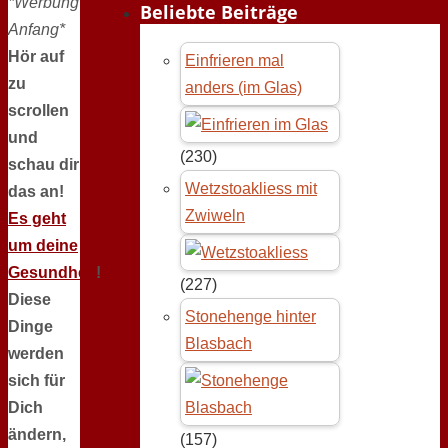
*Werbung
Beliebte Beiträge
Anfang*
Hör auf
Einfrieren mal
zu
anders (im Glas)
scrollen
und
(230)
schau dir
Wetzstoakliess mit
das an!
Zwiweln
Es geht
um deine
Gesundheit
!
(227)
Diese
Stonehenge hinter
Dinge
Blasbach
werden
sich für
Dich
ändern,
(157)