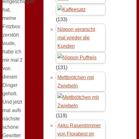
eingeschlagen
hat,
meine
(133)
Fritzbox
Nippon verarscht
zerstört
mal wieder die
wude,
Kunden
habe ich
mir mal 2
(131)
von
diesen
Mettbrötchen mit
Dinger
Zwiebeln
geholt.
Und jetzt
mal aufs
(119)
nächste
Akku Rasentrimmer
schöne
von Florabest im
Gewitter