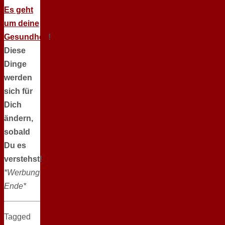
Es geht
um deine
Gesundheit
!
Diese
Dinge
werden
sich für
Dich
ändern,
sobald
Du es
verstehst!
*Werbung
Ende*
Tagged