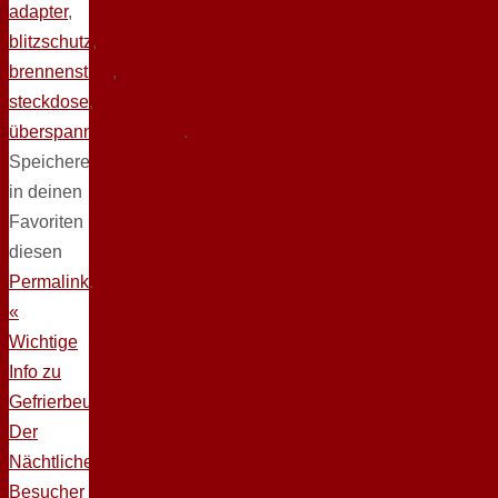
adapter
,
blitzschutz
,
brennenstuhl
,
steckdose
,
überspannungsschutz
.
Speichere
in deinen
Favoriten
diesen
Permalink
.
«
Wichtige
Info zu
Gefrierbeutel
Der
Nächtliche
Besucher