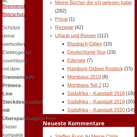
Meine Bücher die ich gelesen habe
(282)
Privat
(1)
Rezepte
(42)
Schütze
Urlaub und Reisen
(112)
deine
Blasbach-Gilten
(10)
wertvollen
Deutschland-Tour
(19)
Elektrogeräte
Edersee
(7)
zuverlässig
Hamburg Ostsee Rostock
(15)
mit dem
Mombasa 2019
(8)
B
rennenstuhl
Mombasa Teil 2
(1)
Primera-
Südafrika – Kapstadt 2018
(18)
Line
Südafrika – Kapstadt 2019
(20)
Steckdosenadapter
Südafrika – Kapstadt 2020
(14)
mit
Überspannungsschutz
.
Neueste Kommentare
Dieser
kompakte
Steffen Rupp
zu
Meine Chilis,