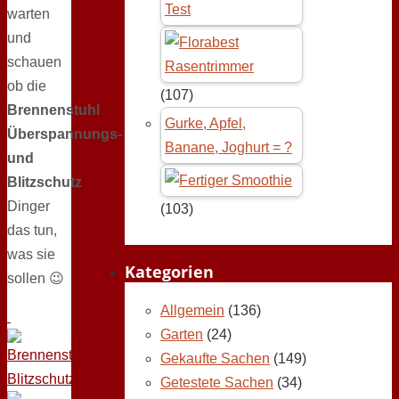
Test
warten
und
schauen
ob die
(107)
Brennenstuhl
Gurke, Apfel,
Überspannungs-
Banane, Joghurt = ?
und
Blitzschutz
Dinger
(103)
das tun,
was sie
Kategorien
sollen 😉
Allgemein
(136)
Garten
(24)
Gekaufte Sachen
(149)
Getestete Sachen
(34)