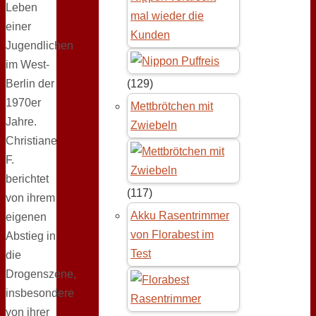
Leben
mal wieder die
einer
Kunden
Jugendlichen
im West-
Berlin der
(129)
1970er
Mettbrötchen mit
Jahre.
Zwiebeln
Christiane
F.
berichtet
(117)
von ihrem
Akku Rasentrimmer
eigenen
von Florabest im
Abstieg in
Test
die
Drogenszene,
insbesondere
von ihrer