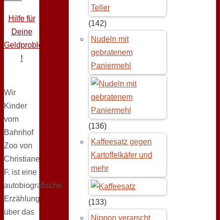
Hilfe für
(142)
Deine
Nudeln mit
Geldprobleme
gebratenem
!
Paniermehl
Wir
Kinder
vom
(136)
Bahnhof
Kaffeesatz gegen
Zoo von
Kartoffelkäfer und
Christiane
mehr
F. ist eine
autobiografische
Erzählung
(133)
über das
Nippon verarscht