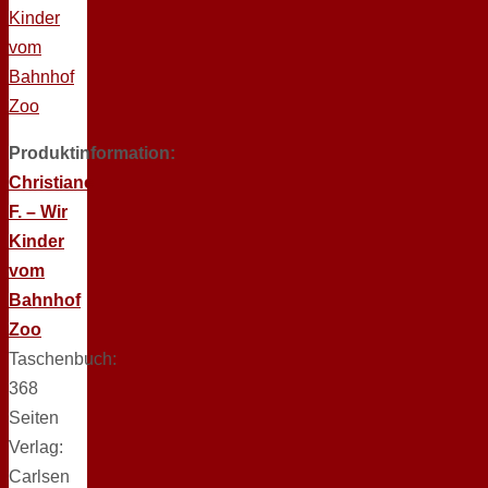
Produktinformation:
Christiane
F. – Wir
Kinder
vom
Bahnhof
Zoo
Taschenbuch:
368
Seiten
Verlag:
Carlsen