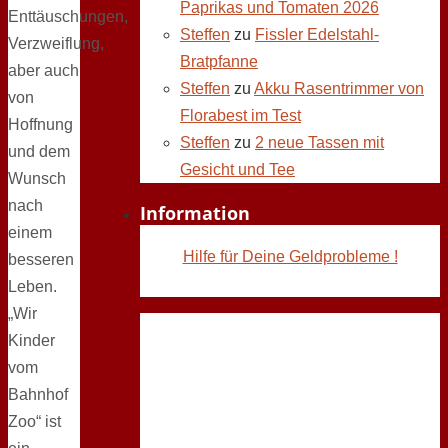
Paprikas und Tomaten 2026
Enttäuschungen,
Steffen
zu
Fissler Edelstahl-
Verzweiflung,
Bratpfanne
aber auch
Steffen
zu
Akku Rasentrimmer von
von
Florabest im Test
Hoffnung
Steffen
zu
2 neue Tassen mit
und dem
Gesicht und Tee
Wunsch
nach
Information
einem
Hilfe für Deine Geldprobleme !
besseren
Leben.
„Wir
Kinder
vom
Bahnhof
Zoo“ ist