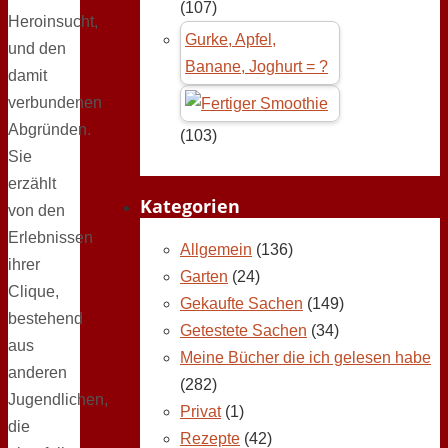
(107)
Heroinsucht,
Gurke, Apfel,
und den
Banane, Joghurt = ?
damit
verbundenen
Abgründen.
(103)
Sie
erzählt
Kategorien
von den
Erlebnissen
Allgemein
(136)
ihrer
Garten
(24)
Clique,
Gekaufte Sachen
(149)
bestehend
Getestete Sachen
(34)
aus
Meine Bücher die ich gelesen habe
anderen
(282)
Jugendlichen,
Privat
(1)
die
Rezepte
(42)