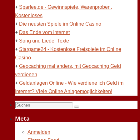
+
Sparfee.de - Gewinnspiele, Warenproben,
Kostenloses
+
Die neusten Spiele im Online Casino
+
Das Ende vom Internet
+
Song und Lieder Texte
+
Stargame24 - Kostenlose Freispiele im Online
Casino
+
Geocaching mal anders, mit Geocaching Geld
verdienen
+
Geldanlagen Online - Wie verdiene ich Geld im
Internet? Viele Online Anlagemöglichkeiten!
Suchen
Suchen
nach:
Meta
Anmelden