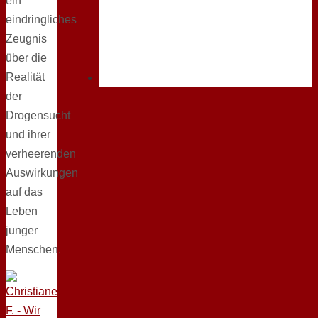
ein
eindringliches
Zeugnis
über die
Realität
der
Drogensucht
und ihrer
verheerenden
Auswirkungen
auf das
Leben
junger
Menschen.