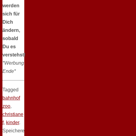
werden
sich für
Dich
ändern,
sobald
Du es
verstehst!
*Werbung
Ende*
Tagged
bahnhof
zoo
,
christiane
f
,
kinder
.
Speichere