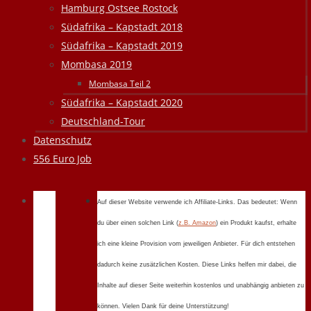
Hamburg Ostsee Rostock
Südafrika – Kapstadt 2018
Südafrika – Kapstadt 2019
Mombasa 2019
Mombasa Teil 2
Südafrika – Kapstadt 2020
Deutschland-Tour
Datenschutz
556 Euro Job
Auf dieser Website verwende ich Affiliate-Links. Das bedeutet: Wenn
du über einen solchen Link (
z.B. Amazon
) ein Produkt kaufst, erhalte
ich eine kleine Provision vom jeweiligen Anbieter. Für dich entstehen
dadurch keine zusätzlichen Kosten. Diese Links helfen mir dabei, die
Inhalte auf dieser Seite weiterhin kostenlos und unabhängig anbieten zu
können. Vielen Dank für deine Unterstützung!