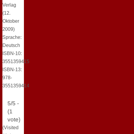
Verlag
(12.
Oktober
2009)
Sprache:
Deutsch
ISBN-10:
3551359415
ISBN-13:
978-
3551359414
5/5 -
(1
vote)
(Visited