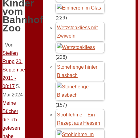
Kinder
vom
Bahnhof
(229)
Zoo
Wetzstoakliess mit
Zwiweln
Von
Steffen
(226)
Rupp
20.
Stonehenge hinter
September
Blasbach
2011 -
08:17
5.
Mai 2024
Meine
(157)
Bücher
Strohlehme – Ein
die ich
Rezept aus Hessen
gelesen
habe