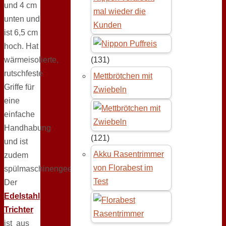
und 4 cm
mal wieder die
unten und
Kunden
ist 6,5 cm
hoch. Hat
wärmeisolierte,
(131)
rutschfeste
Mettbrötchen mit
Griffe für
Zwiebeln
eine
einfache
Handhabung
(121)
und ist
Akku Rasentrimmer
zudem
von Florabest im
spülmaschinengeeignet.
Test
Der
Edelstahl
Trichter
ist aus