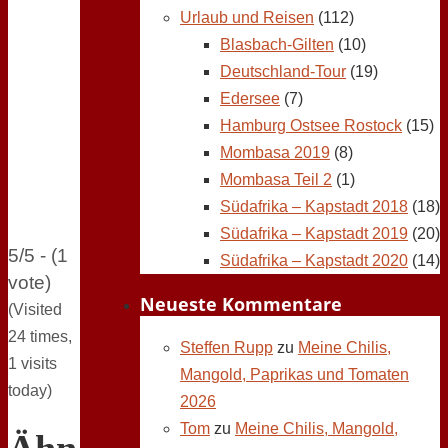
Urlaub und Reisen
(112)
Blasbach-Gilten
(10)
Deutschland-Tour
(19)
Edersee
(7)
Hamburg Ostsee Rostock
(15)
Mombasa 2019
(8)
Mombasa Teil 2
(1)
Südafrika – Kapstadt 2018
(18)
Südafrika – Kapstadt 2019
(20)
5/5 - (1
Südafrika – Kapstadt 2020
(14)
vote)
Neueste Kommentare
(Visited
24 times,
Steffen Rupp
zu
Meine Chilis,
1 visits
Mangold, Paprikas und Tomaten
today)
2026
Tom
zu
Meine Chilis, Mangold,