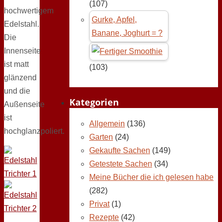
(107)
hochwertigem
Gurke, Apfel,
Edelstahl.
Banane, Joghurt = ?
Die
Innenseite
ist matt
(103)
glänzend
und die
Kategorien
Außenseite
ist
Allgemein
(136)
hochglanzpoliert.
Garten
(24)
Gekaufte Sachen
(149)
Getestete Sachen
(34)
Meine Bücher die ich gelesen habe
(282)
Privat
(1)
Rezepte
(42)