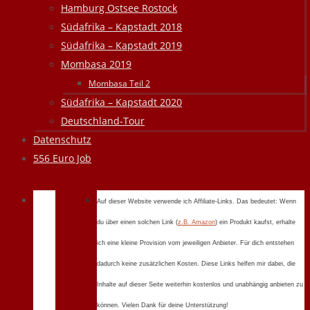
Hamburg Ostsee Rostock
Südafrika – Kapstadt 2018
Südafrika – Kapstadt 2019
Mombasa 2019
Mombasa Teil 2
Südafrika – Kapstadt 2020
Deutschland-Tour
Datenschutz
556 Euro Job
Auf dieser Website verwende ich Affiliate-Links. Das bedeutet: Wenn
du über einen solchen Link (
z.B. Amazon
) ein Produkt kaufst, erhalte
ich eine kleine Provision vom jeweiligen Anbieter. Für dich entstehen
dadurch keine zusätzlichen Kosten. Diese Links helfen mir dabei, die
Inhalte auf dieser Seite weiterhin kostenlos und unabhängig anbieten zu
können. Vielen Dank für deine Unterstützung!