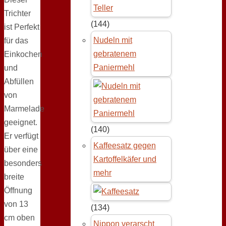
Trichter
(144)
ist Perfekt
Nudeln mit
für das
gebratenem
Einkochen
Paniermehl
und
Abfüllen
von
Marmelade
geeignet.
(140)
Er verfügt
Kaffeesatz gegen
über eine
Kartoffelkäfer und
besonders
mehr
breite
Öffnung
von 13
(134)
cm oben
Nippon verarscht