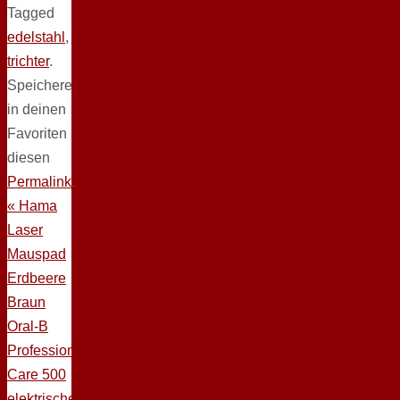
Tagged
edelstahl
,
trichter
.
Speichere
in deinen
Favoriten
diesen
Permalink
.
«
Hama
Laser
Mauspad
Erdbeere
Braun
Oral-B
Professional
Care 500
elektrische