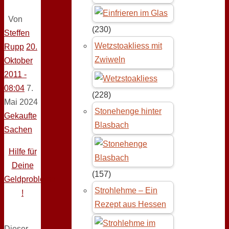
Von
(230)
Steffen
Wetzstoakliess mit
Rupp
20.
Zwiweln
Oktober
2011 -
08:04
7.
(228)
Mai 2024
Stonehenge hinter
Gekaufte
Blasbach
Sachen
Hilfe für
Deine
(157)
Geldprobleme
Strohlehme – Ein
!
Rezept aus Hessen
Dieser