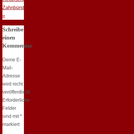
Zahnbürste
»
Schreibe
einen
Kommentar
Deine E-
Mail-
Adresse
wird nicht
veröffentlicht.
Erforderliche
Felder
sind mit
*
markiert