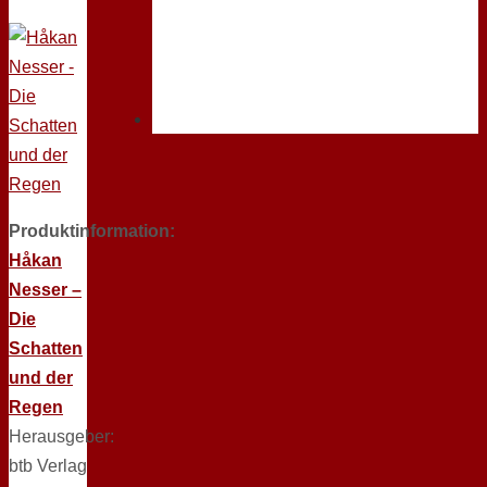
Produktinformation:
Håkan
Nesser –
Die
Schatten
und der
Regen
Herausgeber:
btb Verlag