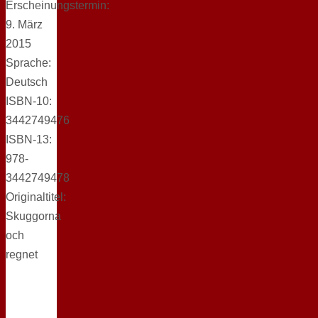
Erscheinungstermin:
9. März
2015
Sprache:
Deutsch
ISBN-10:
3442749476
ISBN-13:
978-
3442749478
Originaltitel:
Skuggorna
och
regnet