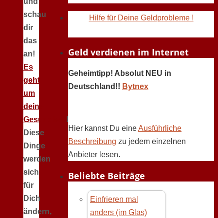
und
schau
Hilfe für Deine Geldprobleme !
dir
das
Geld verdienen im Internet
an!
Es
Geheimtipp! Absolut NEU in
geht
Deutschland!!
Bytnex
um
deine
Gesundheit
!
Hier kannst Du eine
Ausführliche
Diese
Beschreibung
zu jedem einzelnen
Dinge
Anbieter lesen.
werden
sich
Beliebte Beiträge
für
Dich
Einfrieren mal
ändern,
anders (im Glas)