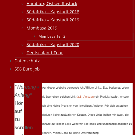
Hamburg Ostsee Rostock
Südafrika – Kapstadt 2018
Südafrika – Kapstadt 2019
Mombasa 2019
Mombasa Teil 2
Südafrika – Kapstadt 2020
Deutschland-Tour
Datenschutz
556 Euro Job
*Werbung
Auf dieser Website verwende ich Affiliate-Links. Das bedeutet: Wenn
Anfang*
du über einen solchen Link (
z.B. Amazon
) ein Produkt kaufst, erhalte
Hör
ich eine kleine Provision vom jeweiligen Anbieter. Für dich entstehen
auf
dadurch keine zusätzlichen Kosten. Diese Links helfen mir dabei, die
zu
Inhalte auf dieser Seite weiterhin kostenlos und unabhängig anbieten zu
scrollen
können. Vielen Dank für deine Unterstützung!