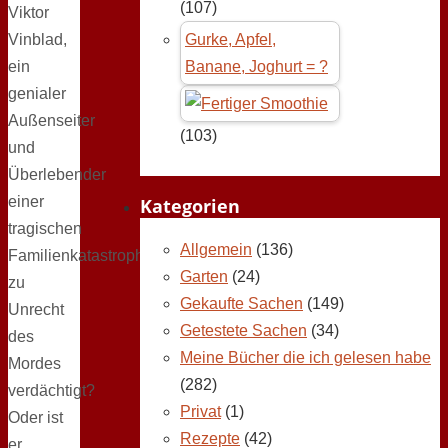
(107)
Viktor
Vinblad,
Gurke, Apfel,
ein
Banane, Joghurt = ?
genialer
Außenseiter
(103)
und
Überlebender
einer
Kategorien
tragischen
Allgemein
(136)
Familienkatastrophe,
Garten
(24)
zu
Gekaufte Sachen
(149)
Unrecht
Getestete Sachen
(34)
des
Meine Bücher die ich gelesen habe
Mordes
(282)
verdächtigt?
Privat
(1)
Oder ist
Rezepte
(42)
er