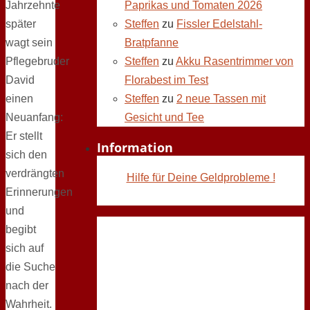
Jahrzehnte
Paprikas und Tomaten 2026
später
Steffen
zu
Fissler Edelstahl-
wagt sein
Bratpfanne
Pflegebruder
Steffen
zu
Akku Rasentrimmer von
David
Florabest im Test
einen
Steffen
zu
2 neue Tassen mit
Neuanfang:
Gesicht und Tee
Er stellt
Information
sich den
verdrängten
Hilfe für Deine Geldprobleme !
Erinnerungen
und
begibt
sich auf
die Suche
nach der
Wahrheit.