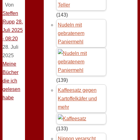
Von
Steffen
(143)
Rupp
28.
Nudeln mit
Juli 2025
gebratenem
- 08:20
Paniermehl
28. Juli
2025
Meine
Bücher
(139)
die ich
gelesen
Kaffeesatz gegen
habe
Kartoffelkäfer und
mehr
(133)
Nippon verarscht