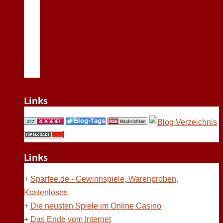
Links
Links
+
Sparfee.de - Gewinnspiele, Warenproben,
Kostenloses
+
Die neusten Spiele im Online Casino
+
Das Ende vom Internet