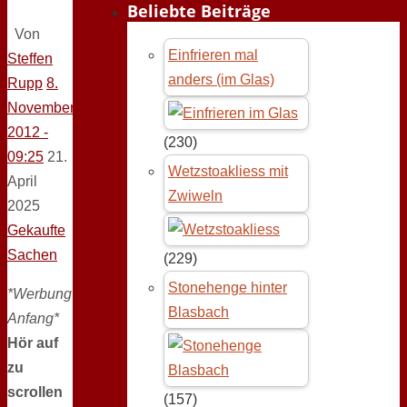
Beliebte Beiträge
Von
Einfrieren mal
Steffen
anders (im Glas)
Rupp
8.
November
2012 -
(230)
09:25
21.
Wetzstoakliess mit
April
Zwiweln
2025
Gekaufte
Sachen
(229)
Stonehenge hinter
*Werbung
Blasbach
Anfang*
Hör auf
zu
scrollen
(157)