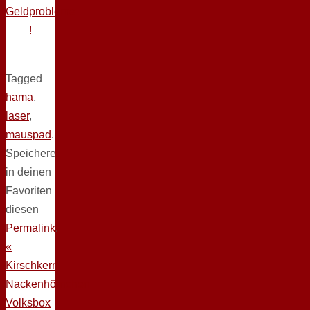
Geldprobleme
!
Tagged
hama
,
laser
,
mauspad
.
Speichere
in deinen
Favoriten
diesen
Permalink
.
«
Kirschkern
Nackenhörnchen
Volksbox