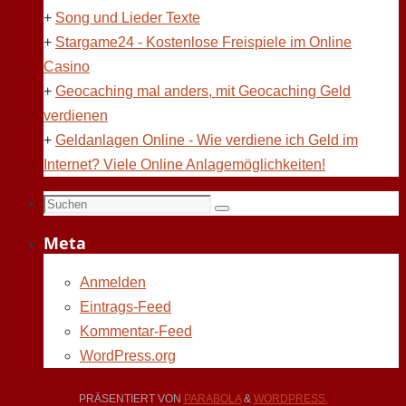
+
Song und Lieder Texte
+
Stargame24 - Kostenlose Freispiele im Online
Casino
+
Geocaching mal anders, mit Geocaching Geld
verdienen
+
Geldanlagen Online - Wie verdiene ich Geld im
Internet? Viele Online Anlagemöglichkeiten!
Suchen
Suchen
nach:
Meta
Anmelden
Eintrags-Feed
Kommentar-Feed
WordPress.org
PRÄSENTIERT VON
PARABOLA
&
WORDPRESS.