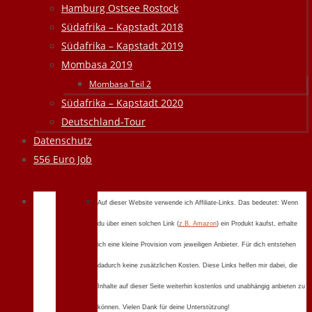
Hamburg Ostsee Rostock
Südafrika – Kapstadt 2018
Südafrika – Kapstadt 2019
Mombasa 2019
Mombasa Teil 2
Südafrika – Kapstadt 2020
Deutschland-Tour
Datenschutz
556 Euro Job
Auf dieser Website verwende ich Affiliate-Links. Das bedeutet: Wenn
du über einen solchen Link (
z.B. Amazon
) ein Produkt kaufst, erhalte
ich eine kleine Provision vom jeweiligen Anbieter. Für dich entstehen
dadurch keine zusätzlichen Kosten. Diese Links helfen mir dabei, die
Inhalte auf dieser Seite weiterhin kostenlos und unabhängig anbieten zu
können. Vielen Dank für deine Unterstützung!