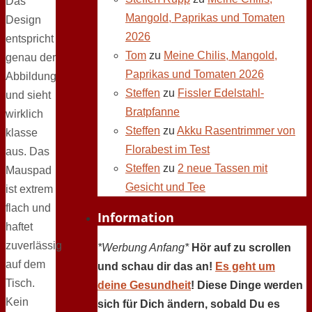
Das
Mangold, Paprikas und Tomaten
Design
2026
entspricht
Tom
zu
Meine Chilis, Mangold,
genau der
Paprikas und Tomaten 2026
Abbildung
Steffen
zu
Fissler Edelstahl-
und sieht
Bratpfanne
wirklich
Steffen
zu
Akku Rasentrimmer von
klasse
Florabest im Test
aus. Das
Steffen
zu
2 neue Tassen mit
Mauspad
Gesicht und Tee
ist extrem
flach und
Information
haftet
zuverlässig
*Werbung Anfang*
Hör auf zu scrollen
auf dem
und schau dir das an!
Es geht um
Tisch.
deine Gesundheit
! Diese Dinge werden
Kein
sich für Dich ändern, sobald Du es