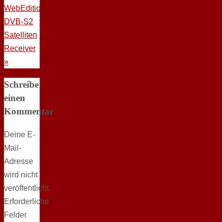
WebEdition
DVB-S2
Satelliten
Receiver
»
Schreibe
einen
Kommentar
Deine E-
Mail-
Adresse
wird nicht
veröffentlicht.
Erforderliche
Felder