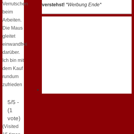
Verrutschen
verstehst!
*Werbung Ende*
beim
Arbeiten.
Die Maus
gleitet
einwandfrei
darüber.
Ich bin mit
dem Kauf
rundum
zufrieden
5/5 -
(1
vote)
(Visited