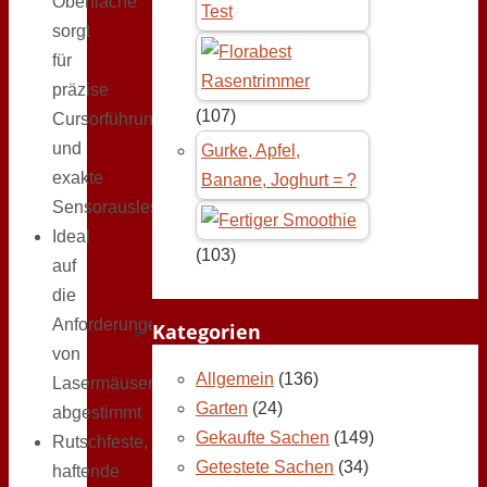
Oberfläche
Test
sorgt
für
präzise
(107)
Cursorführung
und
Gurke, Apfel,
exakte
Banane, Joghurt = ?
Sensorauslesung
Ideal
(103)
auf
die
Anforderungen
Kategorien
von
Allgemein
(136)
Lasermäusen
Garten
(24)
abgestimmt
Gekaufte Sachen
(149)
Rutschfeste,
Getestete Sachen
(34)
haftende