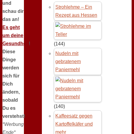
und
Strohlehme – Ein
schau dir
Rezept aus Hessen
das an!
Es geht
um deine
Gesundheit
!
(144)
Diese
Nudeln mit
Dinge
gebratenem
werden
Paniermehl
sich für
Dich
ändern,
sobald
(140)
Du es
Kaffeesatz gegen
verstehst!
Kartoffelkäfer und
*Werbung
mehr
Ende*