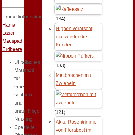
Produktinformation:
(134)
Hama
Nippon verarscht
Laser
mal wieder die
Mauspad
Kunden
Erdbeere
Ultraflaches
(133)
Mauspad
Mettbrötchen mit
für
Zwiebeln
eine
schlanke
und
unauffällige
(121)
Nutzung
Akku Rasentrimmer
Spezielle
von Florabest im