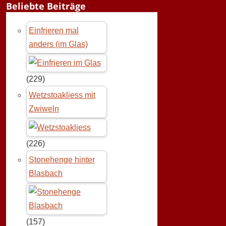
Beliebte Beiträge
Einfrieren mal
anders (im Glas)
(229)
Wetzstoakliess mit
Zwiweln
(226)
Stonehenge hinter
Blasbach
(157)