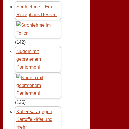
Strohlehme – Ein
Rezept aus Hessen
(142)
Nudeln mit
gebratenem
Paniermehl
(136)
Kaffeesatz gegen
Kartoffelkäfer und
mehr