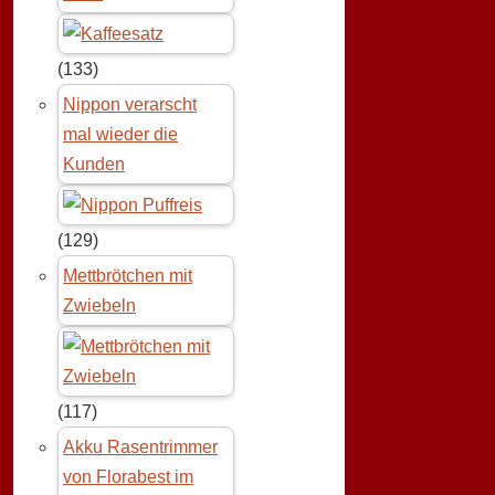
(133)
Nippon verarscht
mal wieder die
Kunden
(129)
Mettbrötchen mit
Zwiebeln
(117)
Akku Rasentrimmer
von Florabest im