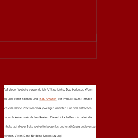
Auf dieser Website verwende ich Affiliate-Links. Das bedeutet: Wenn
du über einen solchen Link (
z.B. Amazon
) ein Produkt kaufst, erhalte
ich eine kleine Provision vom jeweiligen Anbieter. Für dich entstehen
dadurch keine zusätzlichen Kosten. Diese Links helfen mir dabei, die
Inhalte auf dieser Seite weiterhin kostenlos und unabhängig anbieten zu
können. Vielen Dank für deine Unterstützung!