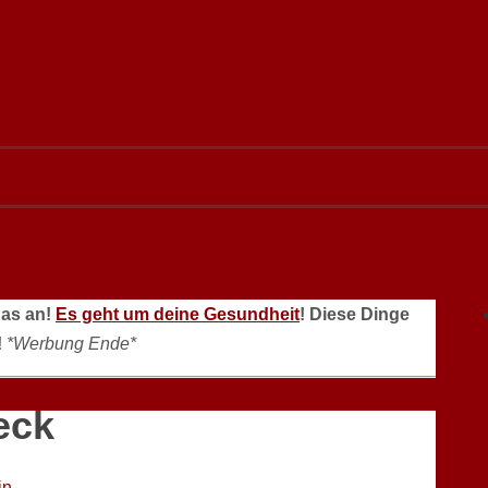
das an!
Es geht um deine Gesundheit
! Diese Dinge
!
*Werbung Ende*
eck
in