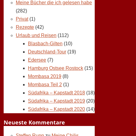
Meine Bücher die ich gelesen habe
(282)
Privat
(1)
Rezepte
(42)
Urlaub und Reisen
(112)
Blasbach-Gilten
(10)
Deutschland-Tour
(19)
Edersee
(7)
Hamburg Ostsee Rostock
(15)
Mombasa 2019
(8)
Mombasa Teil 2
(1)
Südafrika – Kapstadt 2018
(18)
Südafrika – Kapstadt 2019
(20)
Südafrika – Kapstadt 2020
(14)
Neueste Kommentare
Steffen Rupp
zu
Meine Chilis,