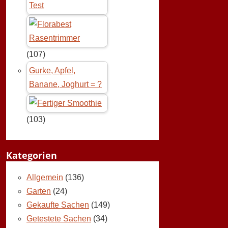
Test
(107)
Gurke, Apfel,
Banane, Joghurt = ?
(103)
Kategorien
Allgemein
(136)
Garten
(24)
Gekaufte Sachen
(149)
Getestete Sachen
(34)