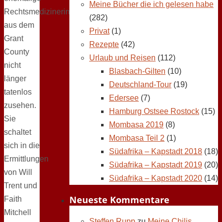
Meine Bücher die ich gelesen habe
Rechtsmedizinerin
(282)
aus dem
Privat
(1)
Grant
Rezepte
(42)
County
Urlaub und Reisen
(112)
nicht
Blasbach-Gilten
(10)
länger
Deutschland-Tour
(19)
tatenlos
Edersee
(7)
zusehen.
Hamburg Ostsee Rostock
(15)
Sie
Mombasa 2019
(8)
schaltet
Mombasa Teil 2
(1)
sich in die
Südafrika – Kapstadt 2018
(18)
Ermittlungen
Südafrika – Kapstadt 2019
(20)
von Will
Südafrika – Kapstadt 2020
(14)
Trent und
Neueste Kommentare
Faith
Mitchell
Steffen Rupp
zu
Meine Chilis,