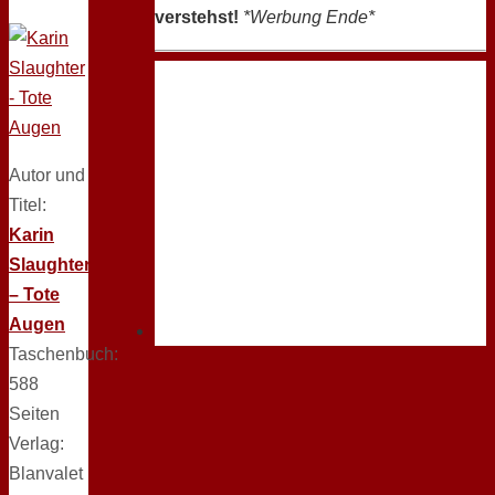
verstehst!
*Werbung Ende*
Autor und
Titel:
Karin
Slaughter
– Tote
Augen
Taschenbuch:
588
Seiten
Verlag:
Blanvalet