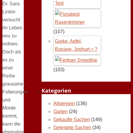
Test
Dr. Sara
Linton
versucht
ihr Leben
(107)
neu zu
Gurke, Apfel,
ordnen.
Banane, Joghurt = ?
Doch als
es zu
einer
(103)
Reihe
grausamer
Kategorien
Folterungen
und
Allgemein
(136)
Morde
Garten
(24)
kommt,
Gekaufte Sachen
(149)
kann die
Getestete Sachen
(34)
ehemalige