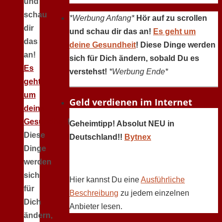
und
schau
*Werbung Anfang*
Hör auf zu scrollen
dir
und schau dir das an!
Es geht um
das
deine Gesundheit
! Diese Dinge werden
an!
sich für Dich ändern, sobald Du es
Es
verstehst!
*Werbung Ende*
geht
um
Geld verdienen im Internet
deine
Gesundheit
!
Geheimtipp! Absolut NEU in
Diese
Deutschland!!
Bytnex
Dinge
werden
sich
Hier kannst Du eine
Ausführliche
für
Beschreibung
zu jedem einzelnen
Dich
Anbieter lesen.
ändern,