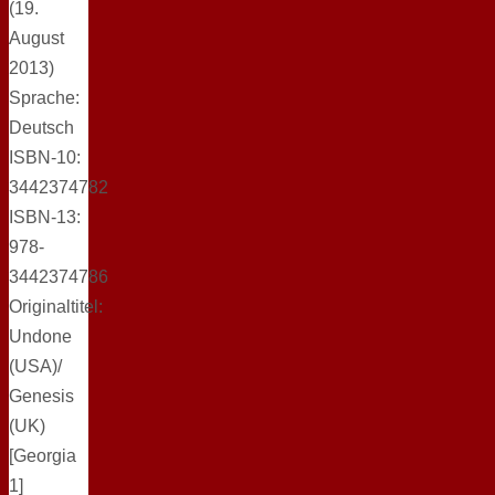
(19.
August
2013)
Sprache:
Deutsch
ISBN-10:
3442374782
ISBN-13:
978-
3442374786
Originaltitel:
Undone
(USA)/
Genesis
(UK)
[Georgia
1]