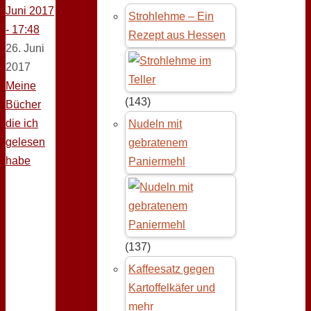
Juni 2017
Strohlehme – Ein
- 17:48
Rezept aus Hessen
26. Juni
2017
Meine
(143)
Bücher
die ich
Nudeln mit
gelesen
gebratenem
habe
Paniermehl
(137)
Kaffeesatz gegen
Kartoffelkäfer und
mehr