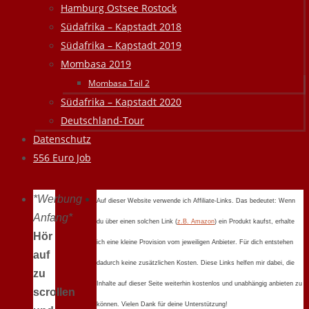
Hamburg Ostsee Rostock
Südafrika – Kapstadt 2018
Südafrika – Kapstadt 2019
Mombasa 2019
Mombasa Teil 2
Südafrika – Kapstadt 2020
Deutschland-Tour
Datenschutz
556 Euro Job
*Werbung
Auf dieser Website verwende ich Affiliate-Links. Das bedeutet: Wenn
Anfang*
du über einen solchen Link (
z.B. Amazon
) ein Produkt kaufst, erhalte
Hör
ich eine kleine Provision vom jeweiligen Anbieter. Für dich entstehen
auf
dadurch keine zusätzlichen Kosten. Diese Links helfen mir dabei, die
zu
Inhalte auf dieser Seite weiterhin kostenlos und unabhängig anbieten zu
scrollen
können. Vielen Dank für deine Unterstützung!