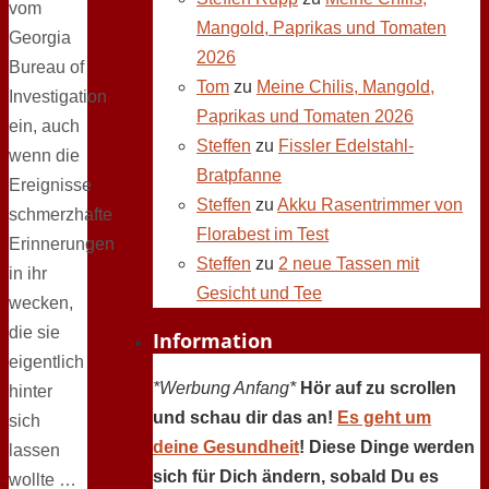
vom
Mangold, Paprikas und Tomaten
Georgia
2026
Bureau of
Tom
zu
Meine Chilis, Mangold,
Investigation
Paprikas und Tomaten 2026
ein, auch
Steffen
zu
Fissler Edelstahl-
wenn die
Bratpfanne
Ereignisse
Steffen
zu
Akku Rasentrimmer von
schmerzhafte
Florabest im Test
Erinnerungen
Steffen
zu
2 neue Tassen mit
in ihr
Gesicht und Tee
wecken,
die sie
Information
eigentlich
*Werbung Anfang*
Hör auf zu scrollen
hinter
und schau dir das an!
Es geht um
sich
deine Gesundheit
! Diese Dinge werden
lassen
sich für Dich ändern, sobald Du es
wollte …