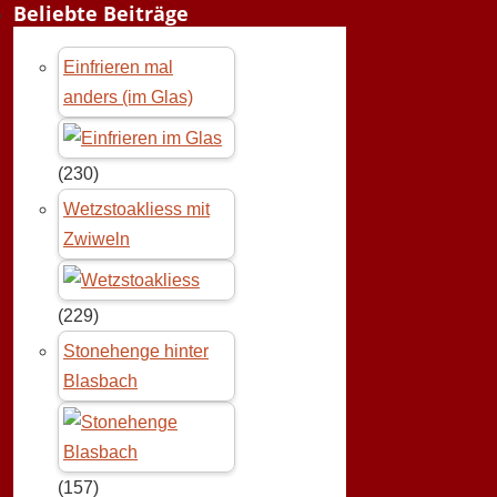
Beliebte Beiträge
Einfrieren mal
anders (im Glas)
(230)
Wetzstoakliess mit
Zwiweln
(229)
Stonehenge hinter
Blasbach
(157)