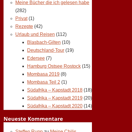
Meine Bücher die ich gelesen habe
(282)
Privat
(1)
Rezepte
(42)
Urlaub und Reisen
(112)
Blasbach-Gilten
(10)
Deutschland-Tour
(19)
Edersee
(7)
Hamburg Ostsee Rostock
(15)
Mombasa 2019
(8)
Mombasa Teil 2
(1)
Südafrika – Kapstadt 2018
(18)
Südafrika – Kapstadt 2019
(20)
Südafrika – Kapstadt 2020
(14)
Neueste Kommentare
Steffen Rupp
zu
Meine Chilis,