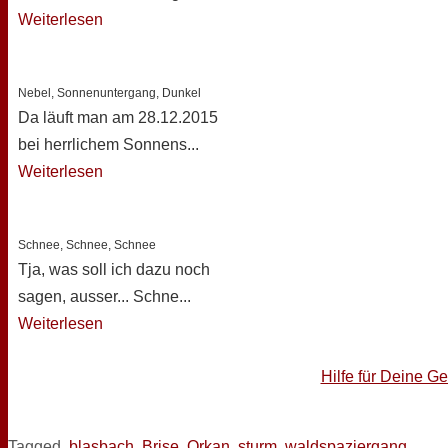
Weiterlesen
Nebel, Sonnenuntergang, Dunkel
Da läuft man am 28.12.2015
bei herrlichem Sonnens...
Weiterlesen
Schnee, Schnee, Schnee
Tja, was soll ich dazu noch
sagen, ausser... Schne...
Weiterlesen
Hilfe für Deine G
Tagged
blasbach
,
Brise
,
Orkan
,
sturm
,
waldspaziergang
.