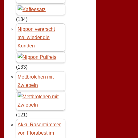
(134)
Nippon verarscht
mal wieder die
Kunden
(133)
Mettbrötchen mit
Zwiebeln
(121)
Akku Rasentrimmer
von Florabest im