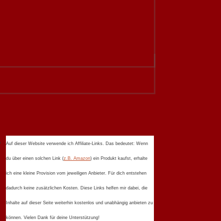
Auf dieser Website verwende ich Affiliate-Links. Das bedeutet: Wenn
du über einen solchen Link (
z.B. Amazon
) ein Produkt kaufst, erhalte
ich eine kleine Provision vom jeweiligen Anbieter. Für dich entstehen
dadurch keine zusätzlichen Kosten. Diese Links helfen mir dabei, die
Inhalte auf dieser Seite weiterhin kostenlos und unabhängig anbieten zu
können. Vielen Dank für deine Unterstützung!