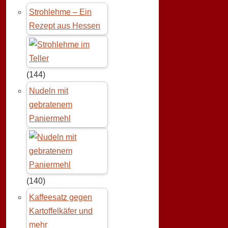
Strohlehme – Ein
Rezept aus Hessen
(144)
Nudeln mit
gebratenem
Paniermehl
(140)
Kaffeesatz gegen
Kartoffelkäfer und
mehr