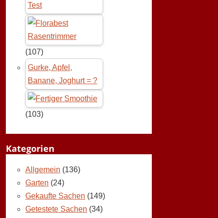
Test
(107)
Gurke, Apfel,
Banane, Joghurt = ?
(103)
Kategorien
Allgemein
(136)
Garten
(24)
Gekaufte Sachen
(149)
Getestete Sachen
(34)