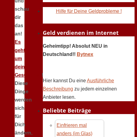
und
schau
Hilfe für Deine Geldprobleme !
dir
das
Geld verdienen im Internet
an!
Es
Geheimtipp! Absolut NEU in
geht
Deutschland!!
Bytnex
um
deine
Gesundheit
!
Hier kannst Du eine
Ausführliche
Diese
Beschreibung
zu jedem einzelnen
Dinge
Anbieter lesen.
werden
sich
Beliebte Beiträge
für
Dich
Einfrieren mal
ändern,
anders (im Glas)