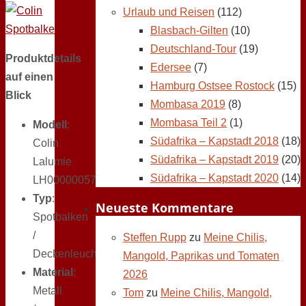
Urlaub und Reisen
(112)
Blasbach-Gilten
(10)
Deutschland-Tour
(19)
Produktdetails
Edersee
(7)
auf einen
Hamburg Ostsee Rostock
(15)
Blick
Mombasa 2019
(8)
Mombasa Teil 2
(1)
Modell
:
Südafrika – Kapstadt 2018
(18)
Colin
Südafrika – Kapstadt 2019
(20)
Lalumie
Südafrika – Kapstadt 2020
(14)
LH00000057
Typ
:
Neueste Kommentare
Spotbalken
/
Steffen Rupp
zu
Meine Chilis,
Deckenleuchte
Mangold, Paprikas und Tomaten
Material
:
2026
Metall
Tom
zu
Meine Chilis, Mangold,