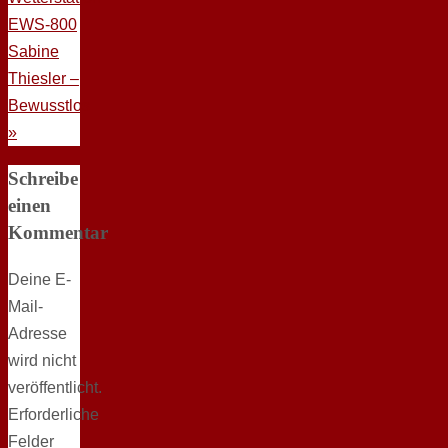
EWS-800
Sabine
Thiesler –
Bewusstlos
»
Schreibe
einen
Kommentar
Deine E-
Mail-
Adresse
wird nicht
veröffentlicht.
Erforderliche
Felder