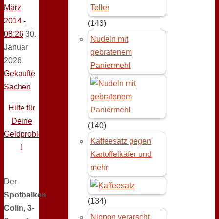
März
2014 -
(143)
08:26
30.
Nudeln mit
Januar
gebratenem
2026
Paniermehl
Gekaufte
Sachen
Hilfe für
Deine
(140)
Geldprobleme
Kaffeesatz gegen
!
Kartoffelkäfer und
mehr
Der
Spotbalken
(134)
Colin, 3-
Nippon verarscht