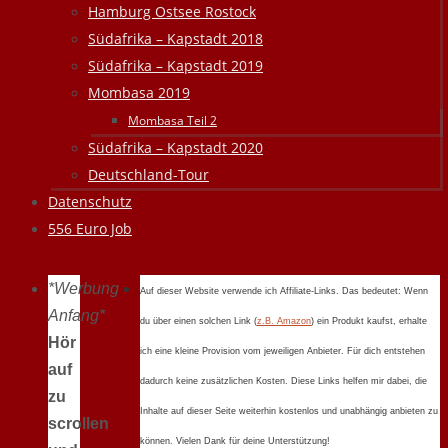
Hamburg Ostsee Rostock
Südafrika – Kapstadt 2018
Südafrika – Kapstadt 2019
Mombasa 2019
Mombasa Teil 2
Südafrika – Kapstadt 2020
Deutschland-Tour
Datenschutz
556 Euro Job
*Werbung
Auf dieser Website verwende ich Affiliate-Links. Das bedeutet: Wenn
Anfang*
du über einen solchen Link (
z.B. Amazon
) ein Produkt kaufst, erhalte
Hör
ich eine kleine Provision vom jeweiligen Anbieter. Für dich entstehen
auf
dadurch keine zusätzlichen Kosten. Diese Links helfen mir dabei, die
zu
Inhalte auf dieser Seite weiterhin kostenlos und unabhängig anbieten zu
scrollen
können. Vielen Dank für deine Unterstützung!