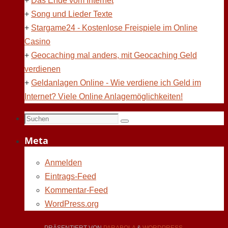
+
Das Ende vom Internet
+
Song und Lieder Texte
+
Stargame24 - Kostenlose Freispiele im Online
Casino
+
Geocaching mal anders, mit Geocaching Geld
verdienen
+
Geldanlagen Online - Wie verdiene ich Geld im
Internet? Viele Online Anlagemöglichkeiten!
Suchen
Suchen
nach:
Meta
Anmelden
Eintrags-Feed
Kommentar-Feed
WordPress.org
PRÄSENTIERT VON
PARABOLA
&
WORDPRESS.