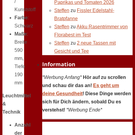
/
Paprikas und Tomaten 2026
Kunststoff
Steffen
zu
Fissler Edelstahl-
Farbe
:
Bratpfanne
Schwarz
Steffen
zu
Akku Rasentrimmer von
Maße
:
Florabest im Test
Breite
Steffen
zu
2 neue Tassen mit
590
Gesicht und Tee
mm,
Information
Tiefe
190
*Werbung Anfang*
Hör auf zu scrollen
mm
und schau dir das an!
Es geht um
deine Gesundheit
! Diese Dinge werden
Leuchtmittel
sich für Dich ändern, sobald Du es
&
verstehst!
*Werbung Ende*
Technik
Anzahl
der