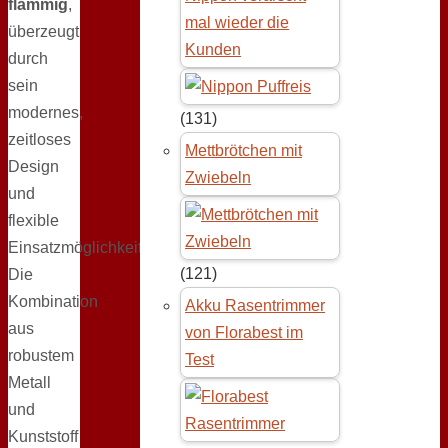
flammig
,
mal wieder die
überzeugt
Kunden
durch
sein
modernes,
(131)
zeitloses
Mettbrötchen mit
Design
Zwiebeln
und
flexible
Einsatzmöglichkeiten.
(121)
Die
Kombination
Akku Rasentrimmer
aus
von Florabest im
robustem
Test
Metall
und
Kunststoff