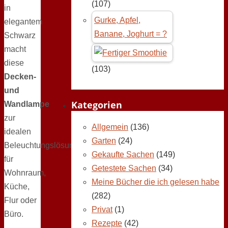
(107)
in
Gurke, Apfel,
elegantem
Banane, Joghurt = ?
Schwarz
macht
diese
(103)
Decken-
und
Kategorien
Wandlampe
zur
Allgemein
(136)
idealen
Garten
(24)
Beleuchtungslösung
Gekaufte Sachen
(149)
für
Getestete Sachen
(34)
Wohnraum,
Meine Bücher die ich gelesen habe
Küche,
(282)
Flur oder
Privat
(1)
Büro.
Rezepte
(42)