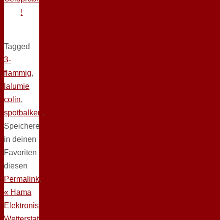
!
Tagged
3-
flammig
,
lalumie
colin
,
spotbalken
.
Speichere
in deinen
Favoriten
diesen
Permalink
.
«
Hama
Elektronische
Wetterstation