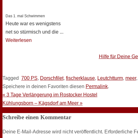
Das 1. mal Schwimmen
Heute war es wenigstens
net so stürmisch und die ...
Weiterlesen
Hilfe für Deine G
Tagged
700 PS
,
Dorschfilet
,
fischerklause
,
Leutchtturm
,
meer
Speichere in deinen Favoriten diesen
Permalink
.
«
3 Tage Verlängerung im Rostocker Hostel
Kühlungsborn – Kägsdorf am Meer
»
Schreibe einen Kommentar
Deine E-Mail-Adresse wird nicht veröffentlicht.
Erforderliche F