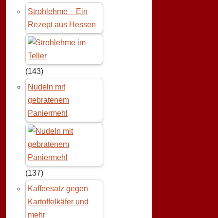
Strohlehme – Ein
Rezept aus Hessen
(143)
Nudeln mit
gebratenem
Paniermehl
(137)
Kaffeesatz gegen
Kartoffelkäfer und
mehr