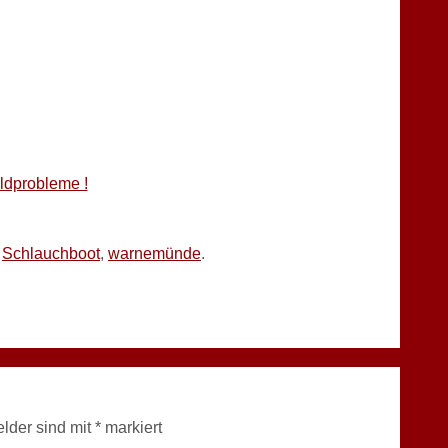
eldprobleme !
,
Schlauchboot
,
warnemünde
.
elder sind mit
*
markiert