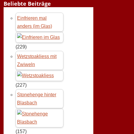
Beliebte Beiträge
Einfrieren mal
anders (im Glas)
(229)
Wetzstoakliess mit
Zwiweln
(227)
Stonehenge hinter
Blasbach
(157)