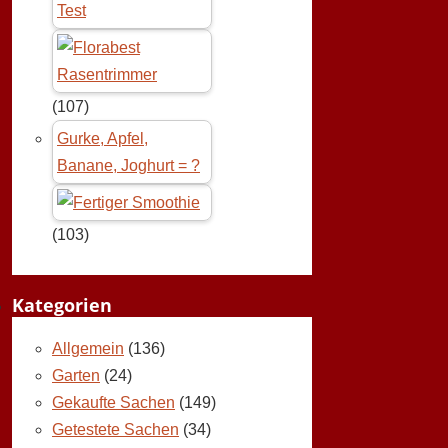
Test
(107)
Gurke, Apfel,
Banane, Joghurt = ?
(103)
Kategorien
Allgemein
(136)
Garten
(24)
Gekaufte Sachen
(149)
Getestete Sachen
(34)