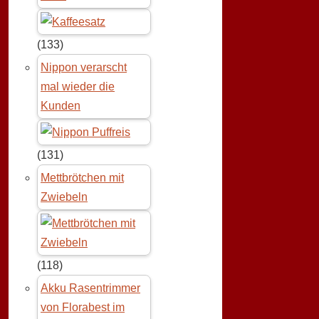
(133)
Nippon verarscht
mal wieder die
Kunden
(131)
Mettbrötchen mit
Zwiebeln
(118)
Akku Rasentrimmer
von Florabest im