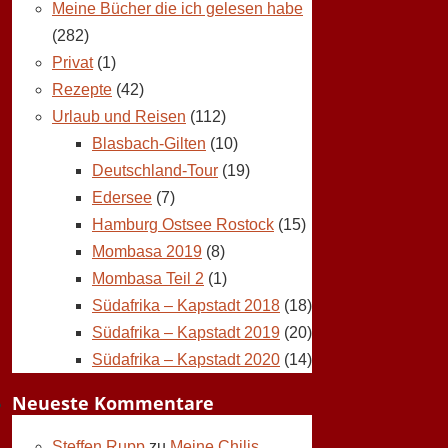
Meine Bücher die ich gelesen habe
(282)
Privat
(1)
Rezepte
(42)
Urlaub und Reisen
(112)
Blasbach-Gilten
(10)
Deutschland-Tour
(19)
Edersee
(7)
Hamburg Ostsee Rostock
(15)
Mombasa 2019
(8)
Mombasa Teil 2
(1)
Südafrika – Kapstadt 2018
(18)
Südafrika – Kapstadt 2019
(20)
Südafrika – Kapstadt 2020
(14)
Neueste Kommentare
Steffen Rupp
zu
Meine Chilis,