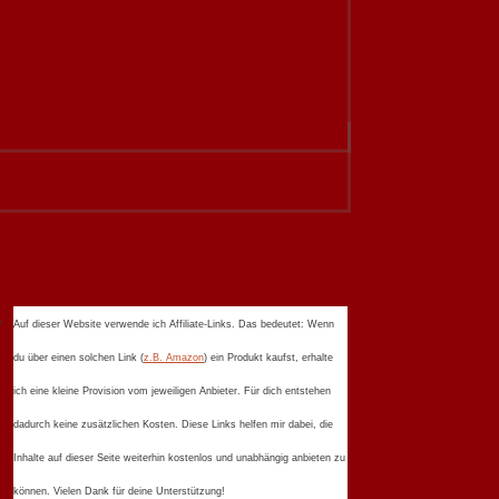
Auf dieser Website verwende ich Affiliate-Links. Das bedeutet: Wenn
du über einen solchen Link (
z.B. Amazon
) ein Produkt kaufst, erhalte
ich eine kleine Provision vom jeweiligen Anbieter. Für dich entstehen
dadurch keine zusätzlichen Kosten. Diese Links helfen mir dabei, die
Inhalte auf dieser Seite weiterhin kostenlos und unabhängig anbieten zu
können. Vielen Dank für deine Unterstützung!