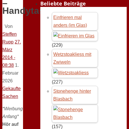
–
Beliebte Beiträge
Handytasche
Einfrieren mal
anders (im Glas)
Von
Steffen
Rupp
27.
(229)
März
Wetzstoakliess mit
2014 -
Zwiweln
08:38
1.
Februar
2026
(227)
Gekaufte
Stonehenge hinter
Sachen
Blasbach
*Werbung
Anfang*
Hör auf
(157)