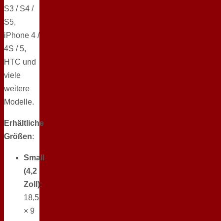
S3 / S4 /
S5,
iPhone 4 /
4S / 5,
HTC und
viele
weitere
Modelle.
Erhältliche
Größen
:
Small
(4,2
Zoll)
:
18,5
× 9