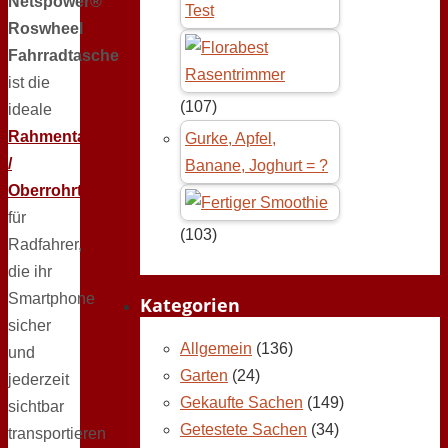
Netspower®
Test
Roswheel
Fahrradtasche
ist die
(107)
ideale
Rahmentasche
Gurke, Apfel,
/
Banane, Joghurt = ?
Oberrohrtasche
für
(103)
Radfahrer,
die ihr
Smartphone
Kategorien
sicher
Allgemein
(136)
und
Garten
(24)
jederzeit
Gekaufte Sachen
(149)
sichtbar
Getestete Sachen
(34)
transportieren