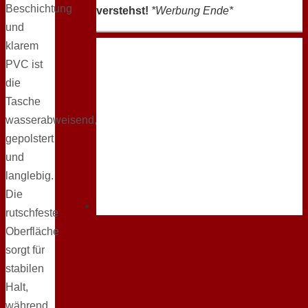
Beschichtung
verstehst!
*Werbung Ende*
und
klarem
PVC ist
die
Tasche
wasserabweisend,
gepolstert
und
langlebig.
Die
rutschfeste
Oberfläche
sorgt für
stabilen
Halt,
während