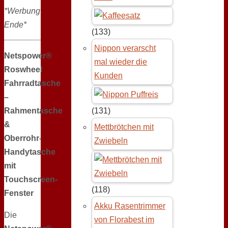
*Werbung
Ende*
(133)
Nippon verarscht
Netspower®
mal wieder die
Roswheel
Kunden
Fahrradtasche
–
Rahmentasche
(131)
&
Mettbrötchen mit
Oberrohr-
Zwiebeln
Handytasche
mit
Touchscreen-
(118)
Fenster
Akku Rasentrimmer
Die
von Florabest im