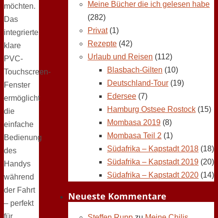
Meine Bücher die ich gelesen habe
möchten.
(282)
Das
Privat
(1)
integrierte
Rezepte
(42)
klare
Urlaub und Reisen
(112)
PVC-
Blasbach-Gilten
(10)
Touchscreen-
Deutschland-Tour
(19)
Fenster
Edersee
(7)
ermöglicht
Hamburg Ostsee Rostock
(15)
die
Mombasa 2019
(8)
einfache
Mombasa Teil 2
(1)
Bedienung
Südafrika – Kapstadt 2018
(18)
des
Südafrika – Kapstadt 2019
(20)
Handys
Südafrika – Kapstadt 2020
(14)
während
der Fahrt
Neueste Kommentare
– perfekt
für
Steffen Rupp
zu
Meine Chilis,