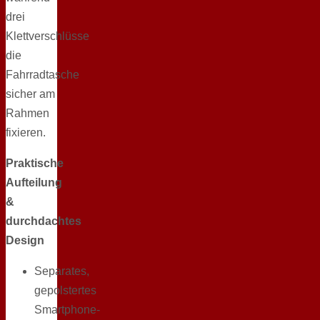
drei
Klettverschlüsse
die
Fahrradtasche
sicher am
Rahmen
fixieren.
Praktische
Aufteilung
&
durchdachtes
Design
Separates,
gepolstertes
Smartphone-