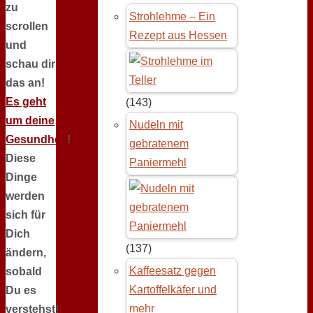
zu
Strohlehme – Ein
scrollen
Rezept aus Hessen
und
schau dir
das an!
Es geht
(143)
um deine
Nudeln mit
Gesundheit
!
gebratenem
Diese
Paniermehl
Dinge
werden
sich für
Dich
(137)
ändern,
Kaffeesatz gegen
sobald
Kartoffelkäfer und
Du es
mehr
verstehst!