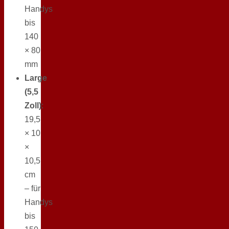
Handys
bis
140
× 80
mm
Large
(5,5
Zoll)
:
19,5
× 10
×
10,5
cm
– für
Handys
bis