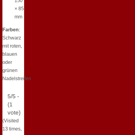
150
× 85
mm
Farben
:
Schwarz
mit roten,
blauen
oder
grünen
Nadelstreifen
5/5 -
(1
vote)
(Visited
13 times,