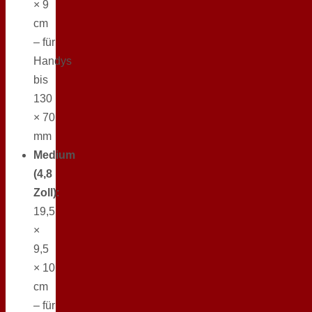
× 9
cm
– für
Handys
bis
130
× 70
mm
Medium
(4,8
Zoll)
:
19,5
×
9,5
× 10
cm
– für