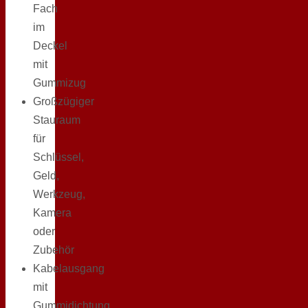
Fach
im
Deckel
mit
Gummizug
Großzügiger
Stauraum
für
Schlüssel,
Geld,
Werkzeug,
Kamera
oder
Zubehör
Kabelausgang
mit
Gummidichtung