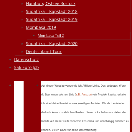
Hamburg Ostsee Rostock
Südafrika – Kapstadt 2018
Südafrika – Kapstadt 2019
Mombasa 2019
Mombasa Teil 2
Südafrika – Kapstadt 2020
Deutschland-Tour
Datenschutz
556 Euro Job
Auf dieser Website verwende ich Affiliate-Links. Das bedeutet: Wenn
du über einen solchen Link (
z.B. Amazon
) ein Produkt kaufst, erhalte
ich eine kleine Provision vom jeweiligen Anbieter. Für dich entstehen
dadurch keine zusätzlichen Kosten. Diese Links helfen mir dabei, die
Inhalte auf dieser Seite weiterhin kostenlos und unabhängig anbieten zu
können. Vielen Dank für deine Unterstützung!