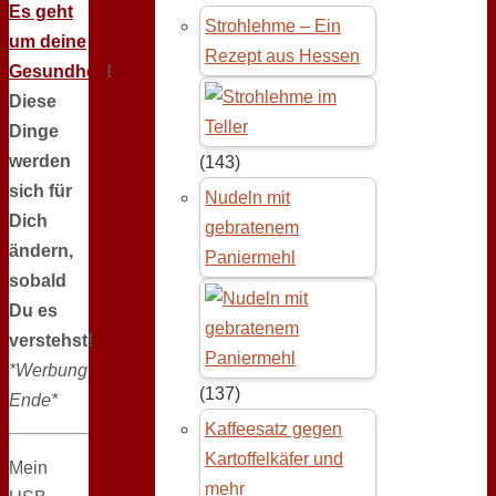
Es geht
Strohlehme – Ein
um deine
Rezept aus Hessen
Gesundheit
!
Diese
Dinge
werden
(143)
sich für
Nudeln mit
Dich
gebratenem
ändern,
Paniermehl
sobald
Du es
verstehst!
*Werbung
(137)
Ende*
Kaffeesatz gegen
Kartoffelkäfer und
Mein
mehr