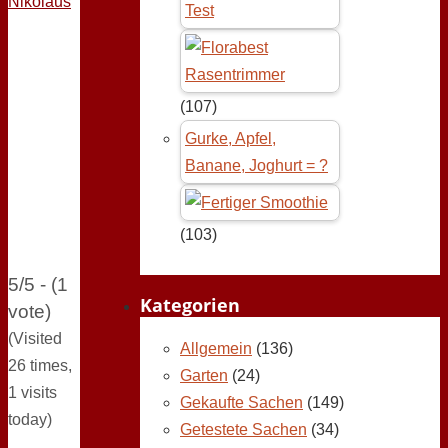
Test
(107)
Gurke, Apfel,
Banane, Joghurt = ?
(103)
5/5 - (1
Kategorien
vote)
(Visited
Allgemein
(136)
26 times,
Garten
(24)
1 visits
Gekaufte Sachen
(149)
today)
Getestete Sachen
(34)