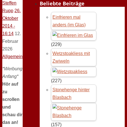
Beliebte Beiträge
Steffen
Rupp
26.
Einfrieren mal
Oktober
anders (im Glas)
2014 -
16:14
12.
Februar
(229)
2026
Wetzstoakliess mit
Allgemein
Zwiweln
*Werbung
Anfang*
(227)
Hör auf
Stonehenge hinter
zu
Blasbach
scrollen
und
schau dir
das an!
(157)