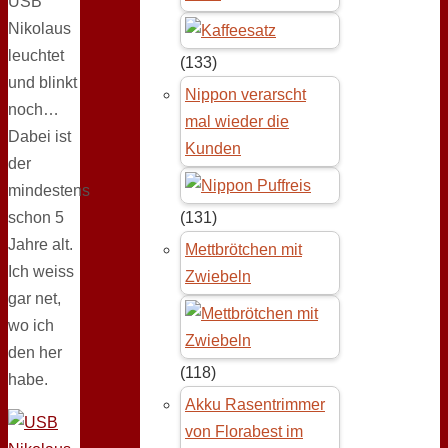
USB
Nikolaus
leuchtet
(133)
und blinkt
Nippon verarscht
noch…
mal wieder die
Dabei ist
Kunden
der
mindestens
schon 5
(131)
Jahre alt.
Mettbrötchen mit
Ich weiss
Zwiebeln
gar net,
wo ich
den her
(118)
habe.
Akku Rasentrimmer
von Florabest im