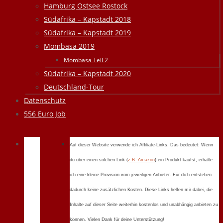
Hamburg Ostsee Rostock
Südafrika – Kapstadt 2018
Südafrika – Kapstadt 2019
Mombasa 2019
Mombasa Teil 2
Südafrika – Kapstadt 2020
Deutschland-Tour
Datenschutz
556 Euro Job
Auf dieser Website verwende ich Affiliate-Links. Das bedeutet: Wenn
du über einen solchen Link (
z.B. Amazon
) ein Produkt kaufst, erhalte
ich eine kleine Provision vom jeweiligen Anbieter. Für dich entstehen
dadurch keine zusätzlichen Kosten. Diese Links helfen mir dabei, die
Inhalte auf dieser Seite weiterhin kostenlos und unabhängig anbieten zu
können. Vielen Dank für deine Unterstützung!