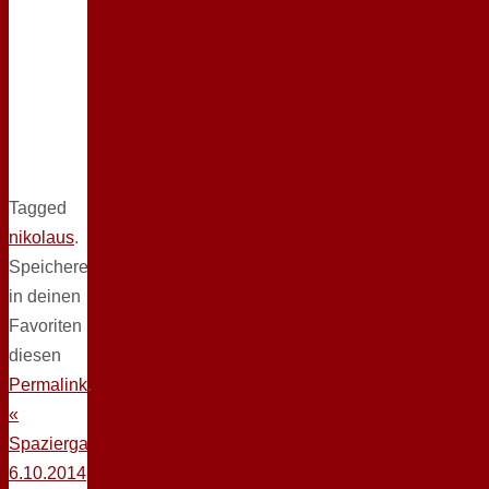
Tagged
nikolaus
.
Speichere
in deinen
Favoriten
diesen
Permalink
.
«
Spaziergang
6.10.2014