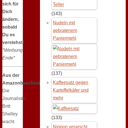
sich für
Dich
(143)
ändern,
Nudeln mit
sobald
gebratenem
Du es
Paniermehl
verstehst!
*Werbung
Ende*
(137)
Aus der
Kaffeesatz gegen
Amazonbeschreibung:
Kartoffelkäfer und
Die
mehr
Journalistin
Britt
Shelley
(133)
wacht
Nippon verarscht