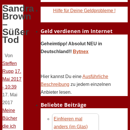
Sandra
Hilfe für Deine Geldprobleme !
Brown
–
Süßer
Geld verdienen im Internet
Tod
Geheimtipp! Absolut NEU in
Deutschland!!
Bytnex
Von
Steffen
Rupp
17.
Hier kannst Du eine
Ausführliche
Mai 2017
Beschreibung
zu jedem einzelnen
- 10:39
Anbieter lesen.
17. Mai
2017
Beliebte Beiträge
Meine
Bücher
Einfrieren mal
die ich
anders (im Glas)