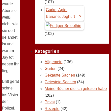
(107)
wurde.
Gurke, Apfel,
Aber sie
Banane, Joghurt = ?
weiß
nicht, wie
sie dort
(103)
gelandet
ist und
Kategorien
warum
Jay tot
Allgemein
(136)
neben ihr
Garten
(24)
liegt.
Gekaufte Sachen
(149)
Britt gerät
Getestete Sachen
(34)
schnell
Meine Bücher die ich gelesen habe
ins Visier
(282)
der
Privat
(1)
Polizei,
Rezepte
(42)