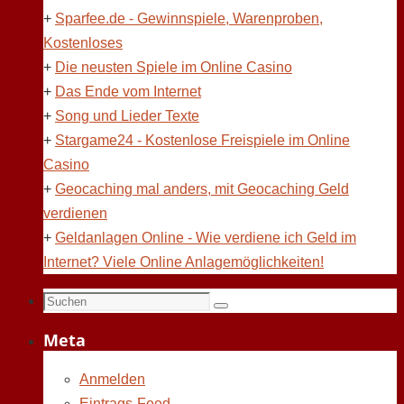
+
Sparfee.de - Gewinnspiele, Warenproben,
Kostenloses
+
Die neusten Spiele im Online Casino
+
Das Ende vom Internet
+
Song und Lieder Texte
+
Stargame24 - Kostenlose Freispiele im Online
Casino
+
Geocaching mal anders, mit Geocaching Geld
verdienen
+
Geldanlagen Online - Wie verdiene ich Geld im
Internet? Viele Online Anlagemöglichkeiten!
Suchen
Suchen
nach:
Meta
Anmelden
Eintrags-Feed