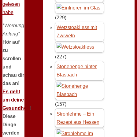
gelesen
habe
(229)
*Werbung
Wetzstoakliess mit
Anfang*
Zwiweln
Hör auf
zu
(227)
scrollen
Stonehenge hinter
und
Blasbach
schau dir
das an!
Es geht
um deine
(157)
Gesundheit
!
Strohlehme – Ein
Diese
Rezept aus Hessen
Dinge
werden