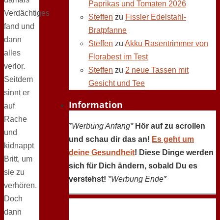
Paprikas und Tomaten 2026
Verdächtiges
Steffen
zu
Fissler Edelstahl-
fand und
Bratpfanne
dann
Steffen
zu
Akku Rasentrimmer von
alles
Florabest im Test
verlor.
Steffen
zu
2 neue Tassen mit
Seitdem
Gesicht und Tee
sinnt er
Information
auf
Rache
*Werbung Anfang*
Hör auf zu scrollen
und
und schau dir das an!
Es geht um
kidnappt
deine Gesundheit
! Diese Dinge werden
Britt, um
sich für Dich ändern, sobald Du es
sie zu
verstehst!
*Werbung Ende*
verhören.
Doch
dann