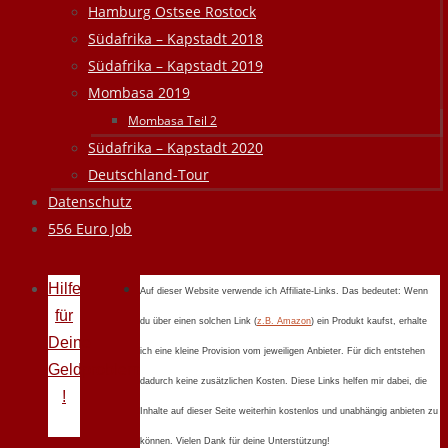
Hamburg Ostsee Rostock
Südafrika – Kapstadt 2018
Südafrika – Kapstadt 2019
Mombasa 2019
Mombasa Teil 2
Südafrika – Kapstadt 2020
Deutschland-Tour
Datenschutz
556 Euro Job
Hilfe
Auf dieser Website verwende ich Affiliate-Links. Das bedeutet: Wenn
für
du über einen solchen Link (
z.B. Amazon
) ein Produkt kaufst, erhalte
Deine
ich eine kleine Provision vom jeweiligen Anbieter. Für dich entstehen
Geldprobleme
dadurch keine zusätzlichen Kosten. Diese Links helfen mir dabei, die
!
Inhalte auf dieser Seite weiterhin kostenlos und unabhängig anbieten zu
können. Vielen Dank für deine Unterstützung!