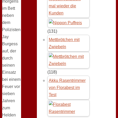
morgens
mal wieder die
im Bett
Kunden
neben
dem
Polizisten
(131)
Jay
Mettbrötchen mit
Burgess
Zwiebeln
auf, der
durch
seinen
(118)
Einsatz
bei einem
Akku Rasentrimmer
Feuer vor
von Florabest im
sieben
Test
Jahren
zum
Helden