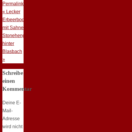
Permalink
.
«
Lecker
Erbeerboden
mit Sahne
Stonehenge
hinter
Blasbach
»
Schreibe
einen
Kommentar
Deine E-
Mail-
Adresse
wird nicht