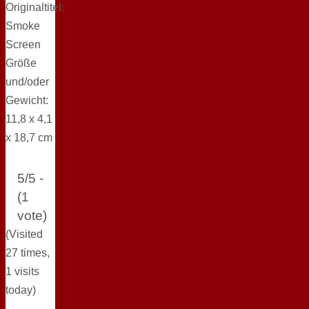
Originaltitel:
Smoke
Screen
Größe
und/oder
Gewicht:
11,8 x 4,1
x 18,7 cm
5/5 -
(1
vote)
(Visited
27 times,
1 visits
today)