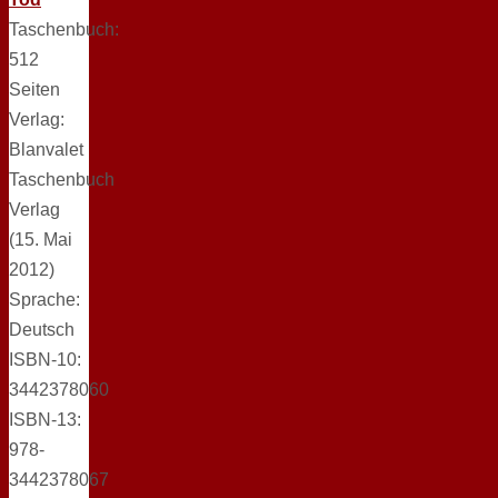
Taschenbuch:
512
Seiten
Verlag:
Blanvalet
Taschenbuch
Verlag
(15. Mai
2012)
Sprache:
Deutsch
ISBN-10:
3442378060
ISBN-13:
978-
3442378067