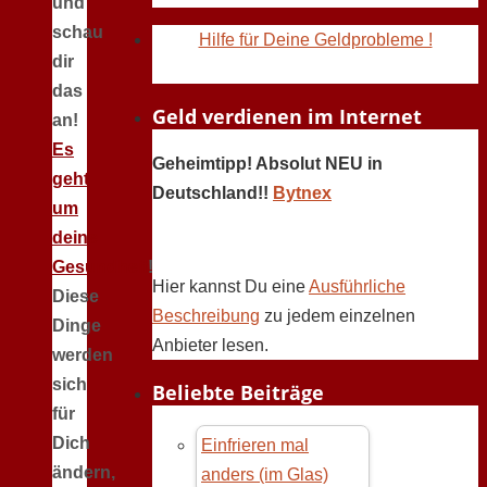
und
schau
Hilfe für Deine Geldprobleme !
dir
das
Geld verdienen im Internet
an!
Es
Geheimtipp! Absolut NEU in
geht
Deutschland!!
Bytnex
um
deine
Gesundheit
!
Hier kannst Du eine
Ausführliche
Diese
Beschreibung
zu jedem einzelnen
Dinge
Anbieter lesen.
werden
sich
Beliebte Beiträge
für
Dich
Einfrieren mal
ändern,
anders (im Glas)