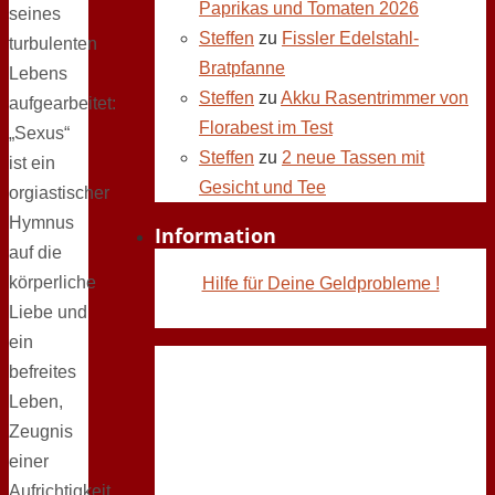
Paprikas und Tomaten 2026
seines
Steffen
zu
Fissler Edelstahl-
turbulenten
Bratpfanne
Lebens
Steffen
zu
Akku Rasentrimmer von
aufgearbeitet:
Florabest im Test
„Sexus“
Steffen
zu
2 neue Tassen mit
ist ein
Gesicht und Tee
orgiastischer
Hymnus
Information
auf die
körperliche
Hilfe für Deine Geldprobleme !
Liebe und
ein
befreites
Leben,
Zeugnis
einer
Aufrichtigkeit,