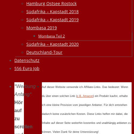
Hamburg Ostsee Rostock
Südafrika – Kapstadt 2018
Südafrika – Kapstadt 2019
Mombasa 2019
Mombasa Teil 2
Südafrika – Kapstadt 2020
Deutschland-Tour
Datenschutz
556 Euro Job
*Werbung
Auf dieser Website verwende ich Affiliate-Links. Das bedeutet: Wenn
Anfang*
du über einen solchen Link (
z.B. Amazon
) ein Produkt kaufst, erhalte
Hör
ich eine kleine Provision vom jeweiligen Anbieter. Für dich entstehen
auf
dadurch keine zusätzlichen Kosten. Diese Links helfen mir dabei, die
zu
Inhalte auf dieser Seite weiterhin kostenlos und unabhängig anbieten zu
scrollen
können. Vielen Dank für deine Unterstützung!