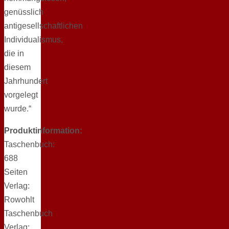
genüsslich
antigesellschaftlichen
Individualismus,
die in
diesem
Jahrhundert
vorgelegt
wurde.“
Produktinformation:
Taschenbuch:
688
Seiten
Verlag:
Rowohlt
Taschenbuch
Verlag;