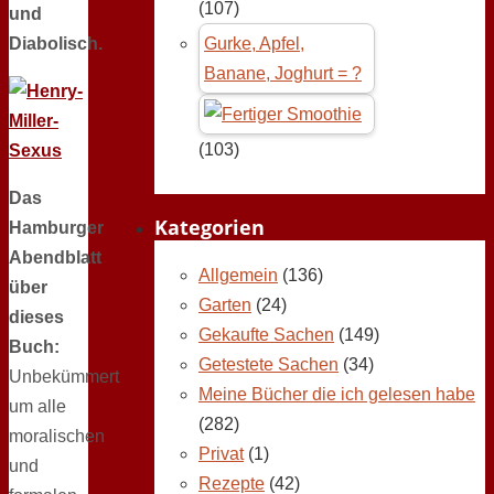
(107)
und
Diabolisch.
Gurke, Apfel,
Banane, Joghurt = ?
(103)
Das
Kategorien
Hamburger
Abendblatt
Allgemein
(136)
über
Garten
(24)
dieses
Gekaufte Sachen
(149)
Buch:
Getestete Sachen
(34)
Unbekümmert
Meine Bücher die ich gelesen habe
um alle
(282)
moralischen
Privat
(1)
und
Rezepte
(42)