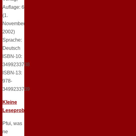
Auflage: 6
(1.
November
2002)
Sprache:
Deutsch
ISBN-10:
3499233738
ISBN-13:
978-
3499233739
Kleine
Leseprobe
Pfui, was
ne