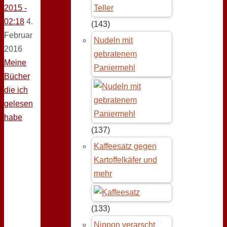
2015 -
02:18
4.
(143)
Februar
Nudeln mit
2016
gebratenem
Meine
Paniermehl
Bücher
die ich
gelesen
habe
(137)
Kaffeesatz gegen
Kartoffelkäfer und
mehr
(133)
Nippon verarscht