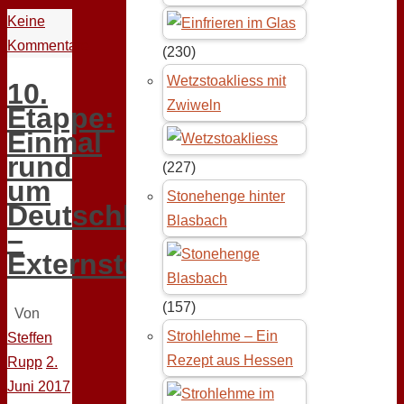
Keine
Kommentare
(230)
Wetzstoakliess mit
10.
Zwiweln
Etappe:
Einmal
rund
(227)
um
Stonehenge hinter
Deutschland
Blasbach
–
Externsteine
(157)
Von
Strohlehme – Ein
Steffen
Rezept aus Hessen
Rupp
2.
Juni 2017