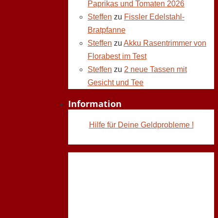
Paprikas und Tomaten 2026
Steffen
zu
Fissler Edelstahl-
Bratpfanne
Steffen
zu
Akku Rasentrimmer von
Florabest im Test
Steffen
zu
2 neue Tassen mit
Gesicht und Tee
Information
Hilfe für Deine Geldprobleme !