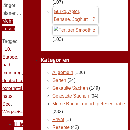
(107)
länger
Gurke, Apfel,
planen…
Banane, Joghurt = ?
Mehr
Lesen
(103)
Tagged
10.
Etappe
,
Kategorien
bad
Allgemein
(136)
meinberg
,
Garten
(24)
deutschland
,
Gekaufte Sachen
(149)
externsteine
,
Getestete Sachen
(34)
haus
,
Meine Bücher die ich gelesen habe
See
,
(282)
Wegweiser
Privat
(1)
Hilfe
Rezepte
(42)