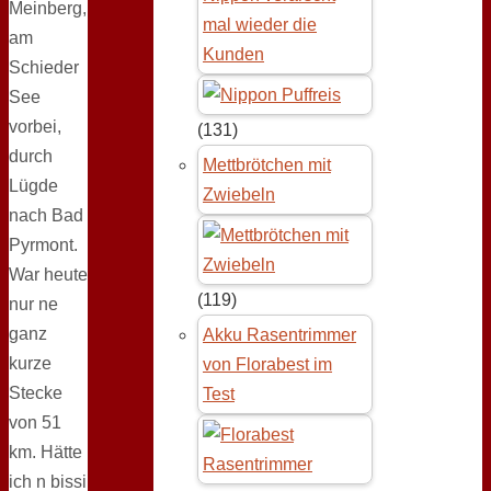
Meinberg,
mal wieder die
am
Kunden
Schieder
See
vorbei,
(131)
durch
Mettbrötchen mit
Lügde
Zwiebeln
nach Bad
Pyrmont.
War heute
(119)
nur ne
ganz
Akku Rasentrimmer
kurze
von Florabest im
Stecke
Test
von 51
km. Hätte
ich n bissi