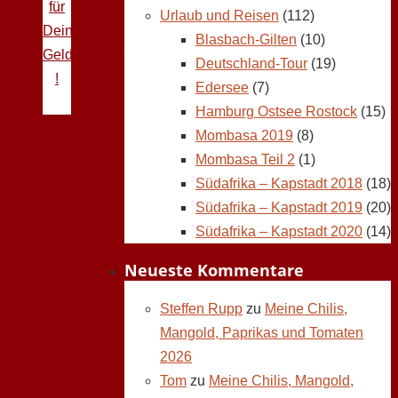
für
Urlaub und Reisen
(112)
Deine
Blasbach-Gilten
(10)
Geldprobleme
Deutschland-Tour
(19)
!
Edersee
(7)
Hamburg Ostsee Rostock
(15)
Mombasa 2019
(8)
Mombasa Teil 2
(1)
Südafrika – Kapstadt 2018
(18)
Südafrika – Kapstadt 2019
(20)
Südafrika – Kapstadt 2020
(14)
Neueste Kommentare
Steffen Rupp
zu
Meine Chilis,
Mangold, Paprikas und Tomaten
2026
Tom
zu
Meine Chilis, Mangold,