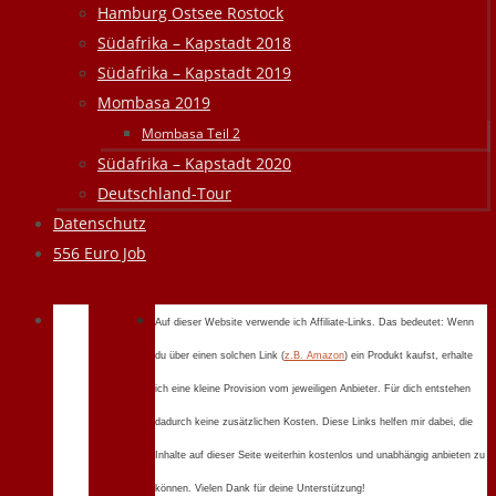
Hamburg Ostsee Rostock
Südafrika – Kapstadt 2018
Südafrika – Kapstadt 2019
Mombasa 2019
Mombasa Teil 2
Südafrika – Kapstadt 2020
Deutschland-Tour
Datenschutz
556 Euro Job
Auf dieser Website verwende ich Affiliate-Links. Das bedeutet: Wenn
du über einen solchen Link (
z.B. Amazon
) ein Produkt kaufst, erhalte
ich eine kleine Provision vom jeweiligen Anbieter. Für dich entstehen
dadurch keine zusätzlichen Kosten. Diese Links helfen mir dabei, die
Inhalte auf dieser Seite weiterhin kostenlos und unabhängig anbieten zu
können. Vielen Dank für deine Unterstützung!