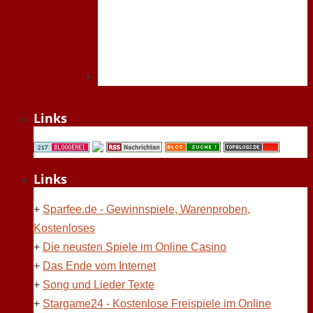
Links
Links
+
Sparfee.de - Gewinnspiele, Warenproben,
Kostenloses
+
Die neusten Spiele im Online Casino
+
Das Ende vom Internet
+
Song und Lieder Texte
+
Stargame24 - Kostenlose Freispiele im Online