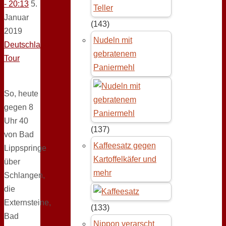
- 20:13
5.
Januar
(143)
2019
Nudeln mit
Deutschland-
gebratenem
Tour
Paniermehl
So, heute
gegen 8
Uhr 40
(137)
von Bad
Kaffeesatz gegen
Lippspringe
Kartoffelkäfer und
über
mehr
Schlangen,
die
Externsteine,
(133)
Bad
Nippon verarscht