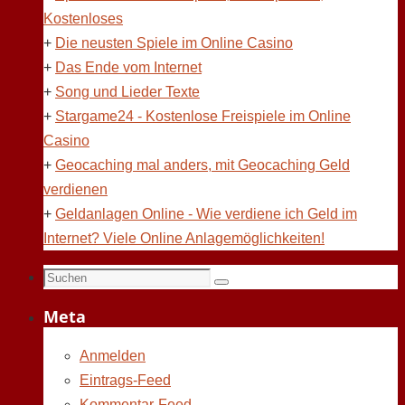
Kostenloses
+
Die neusten Spiele im Online Casino
+
Das Ende vom Internet
+
Song und Lieder Texte
+
Stargame24 - Kostenlose Freispiele im Online
Casino
+
Geocaching mal anders, mit Geocaching Geld
verdienen
+
Geldanlagen Online - Wie verdiene ich Geld im
Internet? Viele Online Anlagemöglichkeiten!
Suchen
Suchen
nach:
Meta
Anmelden
Eintrags-Feed
Kommentar-Feed