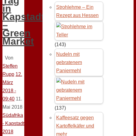
Tag
in
Strohlehme – Ein
Kapstadt
Rezept aus Hessen
–
Green
Market
(143)
Nudeln mit
Von
gebratenem
Steffen
Paniermehl
Rupp
12.
März
2018 -
09:40
11.
Mai 2018
(137)
Südafrika
Kaffeesatz gegen
- Kapstadt
Kartoffelkäfer und
2018
mehr