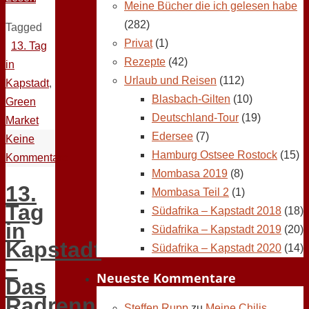
Meine Bücher die ich gelesen habe
(282)
Tagged
Privat
(1)
13. Tag
Rezepte
(42)
in
Urlaub und Reisen
(112)
Kapstadt
,
Blasbach-Gilten
(10)
Green
Deutschland-Tour
(19)
Market
Edersee
(7)
Keine
Hamburg Ostsee Rostock
(15)
Kommentare
Mombasa 2019
(8)
13.
Mombasa Teil 2
(1)
Tag
Südafrika – Kapstadt 2018
(18)
in
Südafrika – Kapstadt 2019
(20)
Kapstadt
Südafrika – Kapstadt 2020
(14)
–
Neueste Kommentare
Das
Radrennen
Steffen Rupp
zu
Meine Chilis,