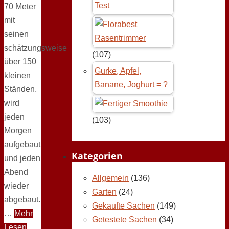
Test
70 Meter
mit
seinen
schätzungsweise
(107)
über 150
Gurke, Apfel,
kleinen
Banane, Joghurt = ?
Ständen,
wird
jeden
(103)
Morgen
aufgebaut
Kategorien
und jeden
Abend
Allgemein
(136)
wieder
Garten
(24)
abgebaut.
Gekaufte Sachen
(149)
…
Mehr
Getestete Sachen
(34)
Lesen