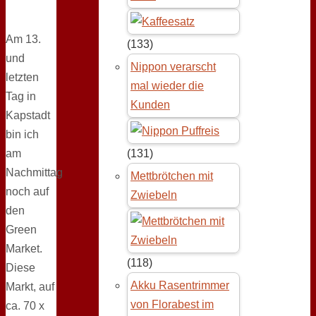
Am 13.
(133)
und
Nippon verarscht
letzten
mal wieder die
Tag in
Kunden
Kapstadt
bin ich
am
(131)
Nachmittag
Mettbrötchen mit
noch auf
Zwiebeln
den
Green
Market.
(118)
Diese
Akku Rasentrimmer
Markt, auf
von Florabest im
ca. 70 x