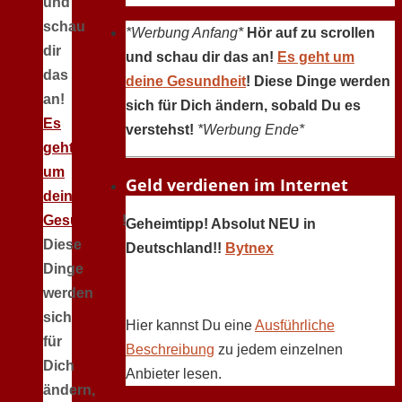
und
schau
*Werbung Anfang*
Hör auf zu scrollen
dir
und schau dir das an!
Es geht um
das
deine Gesundheit
! Diese Dinge werden
an!
sich für Dich ändern, sobald Du es
Es
verstehst!
*Werbung Ende*
geht
um
Geld verdienen im Internet
deine
Gesundheit
!
Geheimtipp! Absolut NEU in
Diese
Deutschland!!
Bytnex
Dinge
werden
sich
Hier kannst Du eine
Ausführliche
für
Beschreibung
zu jedem einzelnen
Dich
Anbieter lesen.
ändern,