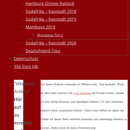
Hamburg Ostsee Rostock
Südafrika – Kapstadt 2018
Südafrika – Kapstadt 2019
Mombasa 2019
Mombasa Teil 2
Südafrika – Kapstadt 2020
Deutschland-Tour
Datenschutz
556 Euro Job
*Werbung
Auf dieser Website verwende ich Affiliate-Links. Das bedeutet: Wenn
Anfang*
du über einen solchen Link (
z.B. Amazon
) ein Produkt kaufst, erhalte
Hör
ich eine kleine Provision vom jeweiligen Anbieter. Für dich entstehen
auf
dadurch keine zusätzlichen Kosten. Diese Links helfen mir dabei, die
zu
Inhalte auf dieser Seite weiterhin kostenlos und unabhängig anbieten zu
scrollen
können. Vielen Dank für deine Unterstützung!