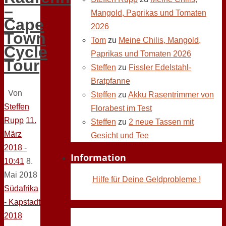
–
Mangold, Paprikas und Tomaten
Cape
2026
Town
Tom
zu
Meine Chilis, Mangold,
Cycle
Paprikas und Tomaten 2026
Tour
Steffen
zu
Fissler Edelstahl-
Bratpfanne
Von
Steffen
zu
Akku Rasentrimmer von
Steffen
Florabest im Test
Rupp
11.
Steffen
zu
2 neue Tassen mit
März
Gesicht und Tee
2018 -
Information
10:41
8.
Mai 2018
Hilfe für Deine Geldprobleme !
Südafrika
- Kapstadt
2018