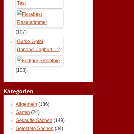
Test
(107)
Gurke, Apfel,
Banane, Joghurt = ?
(103)
Kategorien
Allgemein
(136)
Garten
(24)
Gekaufte Sachen
(149)
Getestete Sachen
(34)