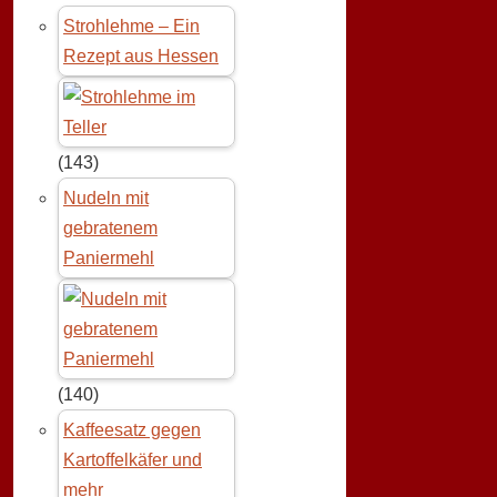
Strohlehme – Ein
Rezept aus Hessen
(143)
Nudeln mit
gebratenem
Paniermehl
(140)
Kaffeesatz gegen
Kartoffelkäfer und
mehr