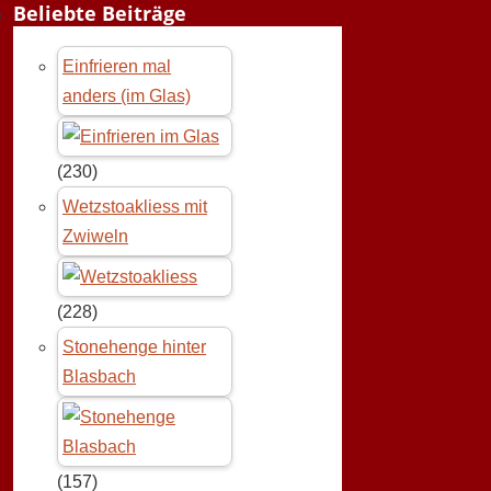
Beliebte Beiträge
Einfrieren mal
anders (im Glas)
(230)
Wetzstoakliess mit
Zwiweln
(228)
Stonehenge hinter
Blasbach
(157)