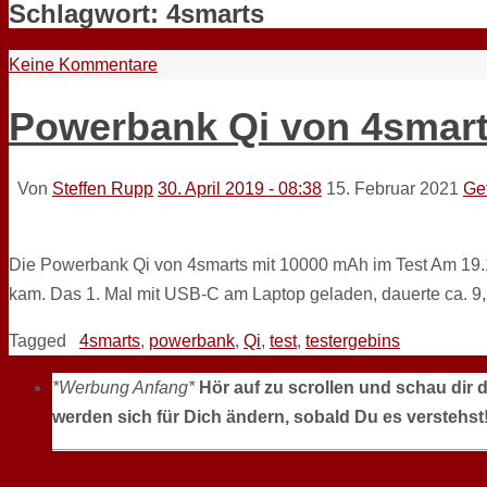
Schlagwort:
4smarts
Keine Kommentare
Powerbank Qi von 4smart
Von
Steffen Rupp
30. April 2019 - 08:38
15. Februar 2021
Ge
Die Powerbank Qi von 4smarts mit 10000 mAh im Test Am 19.1
kam. Das 1. Mal mit USB-C am Laptop geladen, dauerte ca. 9,
Tagged
4smarts
,
powerbank
,
Qi
,
test
,
testergebins
*Werbung Anfang*
Hör auf zu scrollen und schau dir 
werden sich für Dich ändern, sobald Du es verstehst