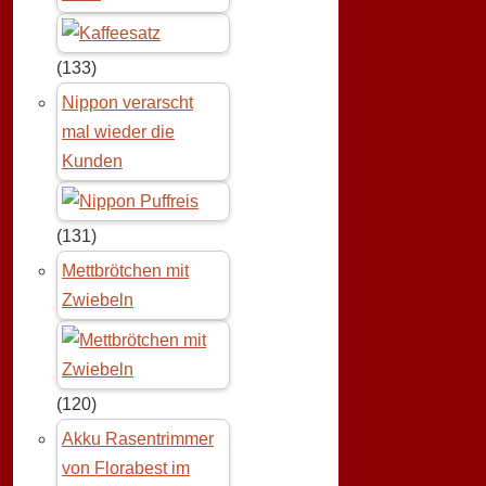
(133)
Nippon verarscht
mal wieder die
Kunden
(131)
Mettbrötchen mit
Zwiebeln
(120)
Akku Rasentrimmer
von Florabest im