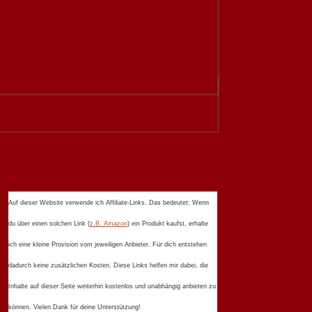
Auf dieser Website verwende ich Affiliate-Links. Das bedeutet: Wenn
du über einen solchen Link (
z.B. Amazon
) ein Produkt kaufst, erhalte
ich eine kleine Provision vom jeweiligen Anbieter. Für dich entstehen
dadurch keine zusätzlichen Kosten. Diese Links helfen mir dabei, die
Inhalte auf dieser Seite weiterhin kostenlos und unabhängig anbieten zu
können. Vielen Dank für deine Unterstützung!