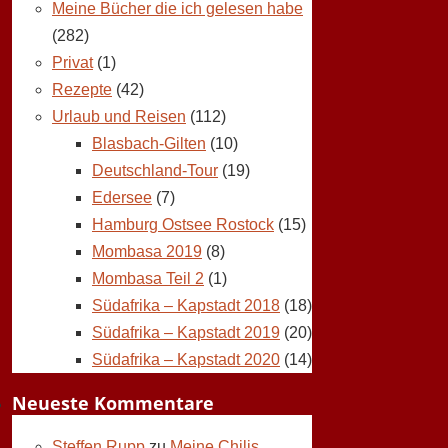
Meine Bücher die ich gelesen habe
(282)
Privat
(1)
Rezepte
(42)
Urlaub und Reisen
(112)
Blasbach-Gilten
(10)
Deutschland-Tour
(19)
Edersee
(7)
Hamburg Ostsee Rostock
(15)
Mombasa 2019
(8)
Mombasa Teil 2
(1)
Südafrika – Kapstadt 2018
(18)
Südafrika – Kapstadt 2019
(20)
Südafrika – Kapstadt 2020
(14)
Neueste Kommentare
Steffen Rupp
zu
Meine Chilis,