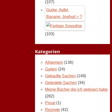
(107)
Gurke, Apfel,
Banane, Joghurt = ?
(103)
Kategorien
Allgemein
(136)
Garten
(24)
Gekaufte Sachen
(149)
Getestete Sachen
(34)
Meine Bücher die ich gelesen habe
(282)
Privat
(1)
Rezepte
(42)