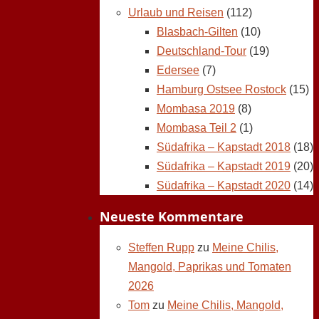
Urlaub und Reisen
(112)
Blasbach-Gilten
(10)
Deutschland-Tour
(19)
Edersee
(7)
Hamburg Ostsee Rostock
(15)
Mombasa 2019
(8)
Mombasa Teil 2
(1)
Südafrika – Kapstadt 2018
(18)
Südafrika – Kapstadt 2019
(20)
Südafrika – Kapstadt 2020
(14)
Neueste Kommentare
Steffen Rupp
zu
Meine Chilis,
Mangold, Paprikas und Tomaten
2026
Tom
zu
Meine Chilis, Mangold,