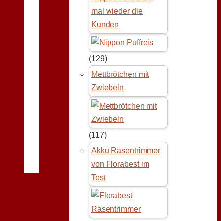
mal wieder die
Kunden
(129)
Mettbrötchen mit
Zwiebeln
(117)
Akku Rasentrimmer
von Florabest im
Test