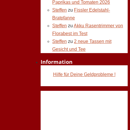
Paprikas und Tomaten 2026
Steffen
zu
Fissler Edelstahl-
Bratpfanne
Steffen
zu
Akku Rasentrimmer von
Florabest im Test
Steffen
zu
2 neue Tassen mit
Gesicht und Tee
Information
Hilfe für Deine Geldprobleme !