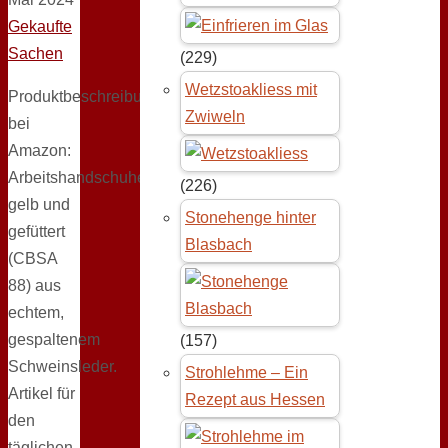
Gekaufte
Sachen
(229)
Wetzstoakliess mit
Produktbeschreibung
Zwiweln
bei
Amazon:
Arbeitshandschuhe,
(226)
gelb und
Stonehenge hinter
gefüttert
Blasbach
(CBSA
88) aus
echtem,
gespaltenem
(157)
Schweinsleder.
Strohlehme – Ein
Artikel für
Rezept aus Hessen
den
täglichen