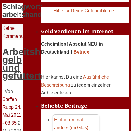
Schlagwort:
Hilfe für Deine Geldprobleme !
arbeitshandschuhe
Keine
Geld verdienen im Internet
Kommentare
Geheimtipp! Absolut NEU in
Arbeitshandschuhe,
Deutschland!!
Bytnex
gelb
und
gefüttert
Hier kannst Du eine
Ausführliche
Beschreibung
zu jedem einzelnen
Von
Anbieter lesen.
Steffen
Beliebte Beiträge
Rupp
24.
Mai 2011
Einfrieren mal
- 08:35
2.
anders (im Glas)
Mai 2024