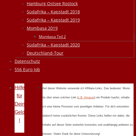
Hamburg Ostsee Rostock
Südafrika – Kapstadt 2018
Südafrika – Kapstadt 2019
Mombasa 2019
Mombasa Teil 2
Südafrika – Kapstadt 2020
Deutschland-Tour
Datenschutz
556 Euro Job
Hilfe
Auf dieser Website verwende ich Affiliate-Links. Das bedeutet: Wenn
für
du über einen solchen Link (
z.B. Amazon
) ein Produkt kaufst, erhalte
Deine
ich eine kleine Provision vom jeweiligen Anbieter. Für dich entstehen
Geldprobleme
dadurch keine zusätzlichen Kosten. Diese Links helfen mir dabei, die
!
Inhalte auf dieser Seite weiterhin kostenlos und unabhängig anbieten zu
können. Vielen Dank für deine Unterstützung!