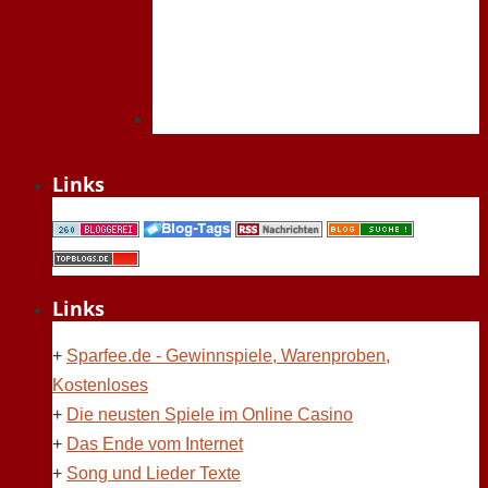
Links
Links
+
Sparfee.de - Gewinnspiele, Warenproben,
Kostenloses
+
Die neusten Spiele im Online Casino
+
Das Ende vom Internet
+
Song und Lieder Texte