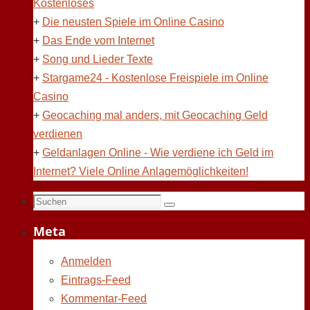
Kostenloses
+
Die neusten Spiele im Online Casino
+
Das Ende vom Internet
+
Song und Lieder Texte
+
Stargame24 - Kostenlose Freispiele im Online
Casino
+
Geocaching mal anders, mit Geocaching Geld
verdienen
+
Geldanlagen Online - Wie verdiene ich Geld im
Internet? Viele Online Anlagemöglichkeiten!
Suchen
Suchen
nach:
Meta
Anmelden
Eintrags-Feed
Kommentar-Feed