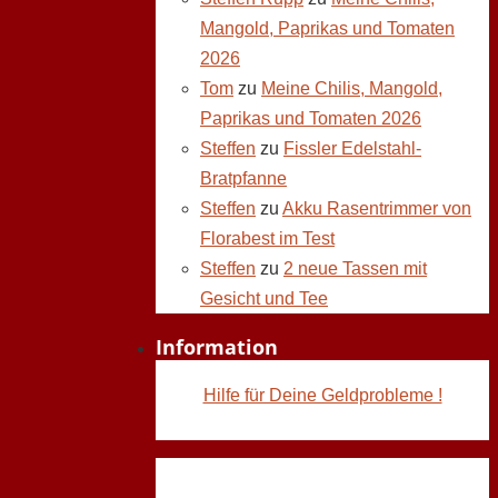
Mangold, Paprikas und Tomaten
2026
Tom
zu
Meine Chilis, Mangold,
Paprikas und Tomaten 2026
Steffen
zu
Fissler Edelstahl-
Bratpfanne
Steffen
zu
Akku Rasentrimmer von
Florabest im Test
Steffen
zu
2 neue Tassen mit
Gesicht und Tee
Information
Hilfe für Deine Geldprobleme !