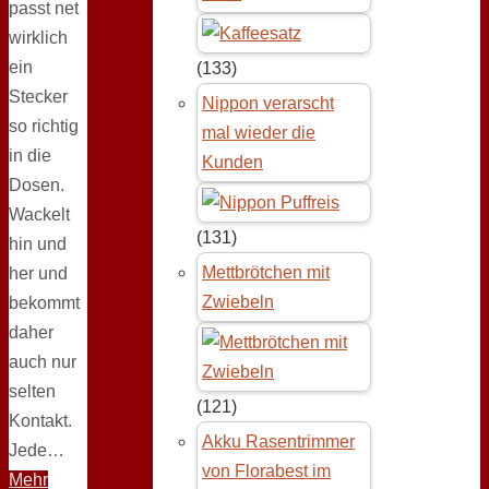
passt net
wirklich
ein
(133)
Stecker
Nippon verarscht
so richtig
mal wieder die
in die
Kunden
Dosen.
Wackelt
(131)
hin und
Mettbrötchen mit
her und
Zwiebeln
bekommt
daher
auch nur
selten
(121)
Kontakt.
Akku Rasentrimmer
Jede…
von Florabest im
Mehr