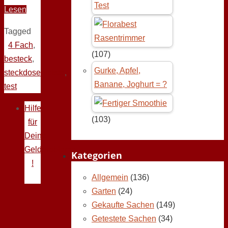
Test
Lesen
Tagged
4 Fach
,
(107)
besteck
,
Gurke, Apfel,
steckdosenleiste
,
Banane, Joghurt = ?
test
Hilfe
(103)
für
Deine
Geldprobleme
Kategorien
!
Allgemein
(136)
Garten
(24)
Gekaufte Sachen
(149)
Getestete Sachen
(34)