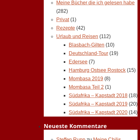
Meine Bücher die ich gelesen habe
(282)
Privat
(1)
Rezepte
(42)
Urlaub und Reisen
(112)
Blasbach-Gilten
(10)
Deutschland-Tour
(19)
Edersee
(7)
Hamburg Ostsee Rostock
(15)
Mombasa 2019
(8)
Mombasa Teil 2
(1)
Südafrika – Kapstadt 2018
(18)
Südafrika – Kapstadt 2019
(20)
Südafrika – Kapstadt 2020
(14)
Neueste Kommentare
Steffen Rupp
zu
Meine Chilis,