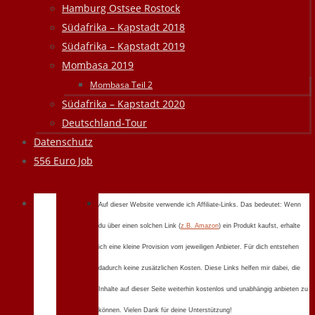
Hamburg Ostsee Rostock
Südafrika – Kapstadt 2018
Südafrika – Kapstadt 2019
Mombasa 2019
Mombasa Teil 2
Südafrika – Kapstadt 2020
Deutschland-Tour
Datenschutz
556 Euro Job
Auf dieser Website verwende ich Affiliate-Links. Das bedeutet: Wenn
du über einen solchen Link (
z.B. Amazon
) ein Produkt kaufst, erhalte
ich eine kleine Provision vom jeweiligen Anbieter. Für dich entstehen
dadurch keine zusätzlichen Kosten. Diese Links helfen mir dabei, die
Inhalte auf dieser Seite weiterhin kostenlos und unabhängig anbieten zu
können. Vielen Dank für deine Unterstützung!