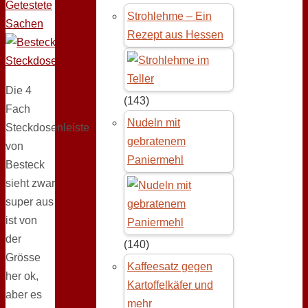
Getestete
Strohlehme – Ein
Sachen
Rezept aus Hessen
Die 4
(143)
Fach
Nudeln mit
Steckdosenleiste
gebratenem
von
Paniermehl
Besteck
sieht zwar
super aus
ist von
der
(140)
Grösse
Kaffeesatz gegen
her ok,
Kartoffelkäfer und
aber es
mehr