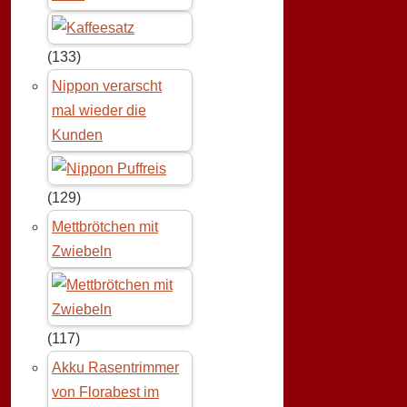
(133)
Nippon verarscht
mal wieder die
Kunden
(129)
Mettbrötchen mit
Zwiebeln
(117)
Akku Rasentrimmer
von Florabest im