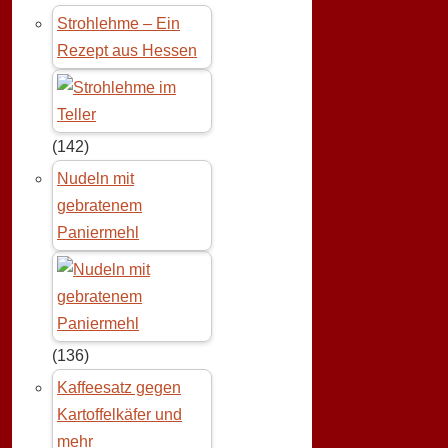
Strohlehme – Ein
Rezept aus Hessen
(142)
Nudeln mit
gebratenem
Paniermehl
(136)
Kaffeesatz gegen
Kartoffelkäfer und
mehr