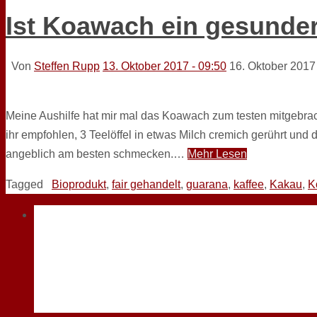
Ist Koawach ein gesund
Von
Steffen Rupp
13. Oktober 2017 - 09:50
16. Oktober 2017
Meine Aushilfe hat mir mal das Koawach zum testen mitgebrach
ihr empfohlen, 3 Teelöffel in etwas Milch cremich gerührt un
angeblich am besten schmecken.…
Mehr Lesen
Tagged
Bioprodukt
,
fair gehandelt
,
guarana
,
kaffee
,
Kakau
,
K