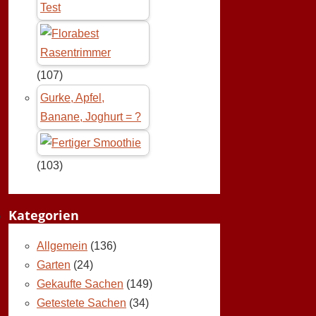
Test
(107)
Gurke, Apfel,
Banane, Joghurt = ?
(103)
Kategorien
Allgemein
(136)
Garten
(24)
Gekaufte Sachen
(149)
Getestete Sachen
(34)