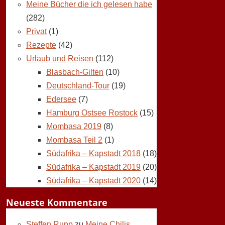
Meine Bücher die ich gelesen habe
(282)
Privat
(1)
Rezepte
(42)
Urlaub und Reisen
(112)
Blasbach-Gilten
(10)
Deutschland-Tour
(19)
Edersee
(7)
Hamburg Ostsee Rostock
(15)
Mombasa 2019
(8)
Mombasa Teil 2
(1)
Südafrika – Kapstadt 2018
(18)
Südafrika – Kapstadt 2019
(20)
Südafrika – Kapstadt 2020
(14)
Neueste Kommentare
Steffen Rupp
zu
Meine Chilis,