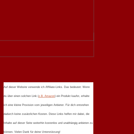
Auf dieser Website verwende ich Affiliate-Links. Das bedeutet: Wenn
du über einen solchen Link (
z.B. Amazon
) ein Produkt kaufst, erhalte
ich eine kleine Provision vom jeweiligen Anbieter. Für dich entstehen
dadurch keine zusätzlichen Kosten. Diese Links helfen mir dabei, die
Inhalte auf dieser Seite weiterhin kostenlos und unabhängig anbieten zu
können. Vielen Dank für deine Unterstützung!