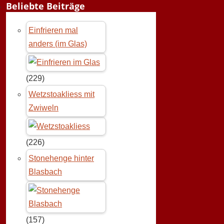
Beliebte Beiträge
Einfrieren mal
anders (im Glas)
(229)
Wetzstoakliess mit
Zwiweln
(226)
Stonehenge hinter
Blasbach
(157)