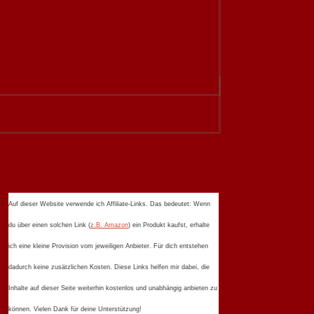
Auf dieser Website verwende ich Affiliate-Links. Das bedeutet: Wenn
du über einen solchen Link (
z.B. Amazon
) ein Produkt kaufst, erhalte
ich eine kleine Provision vom jeweiligen Anbieter. Für dich entstehen
dadurch keine zusätzlichen Kosten. Diese Links helfen mir dabei, die
Inhalte auf dieser Seite weiterhin kostenlos und unabhängig anbieten zu
können. Vielen Dank für deine Unterstützung!