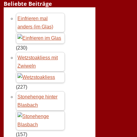
Beliebte Beiträge
Einfrieren mal
anders (im Glas)
(230)
Wetzstoakliess mit
Zwiweln
(227)
Stonehenge hinter
Blasbach
(157)