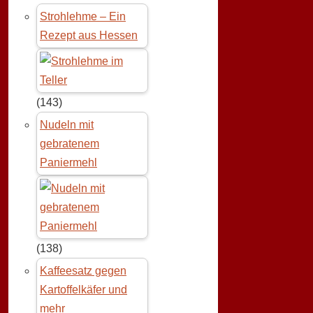
Strohlehme – Ein
Rezept aus Hessen
(143)
Nudeln mit
gebratenem
Paniermehl
(138)
Kaffeesatz gegen
Kartoffelkäfer und
mehr