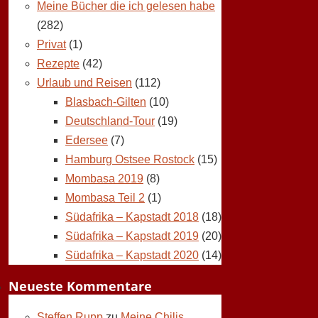
Meine Bücher die ich gelesen habe
(282)
Privat
(1)
Rezepte
(42)
Urlaub und Reisen
(112)
Blasbach-Gilten
(10)
Deutschland-Tour
(19)
Edersee
(7)
Hamburg Ostsee Rostock
(15)
Mombasa 2019
(8)
Mombasa Teil 2
(1)
Südafrika – Kapstadt 2018
(18)
Südafrika – Kapstadt 2019
(20)
Südafrika – Kapstadt 2020
(14)
Neueste Kommentare
Steffen Rupp
zu
Meine Chilis,