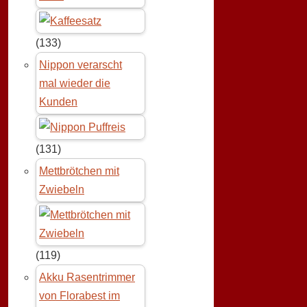
(133)
Nippon verarscht
mal wieder die
Kunden
(131)
Mettbrötchen mit
Zwiebeln
(119)
Akku Rasentrimmer
von Florabest im