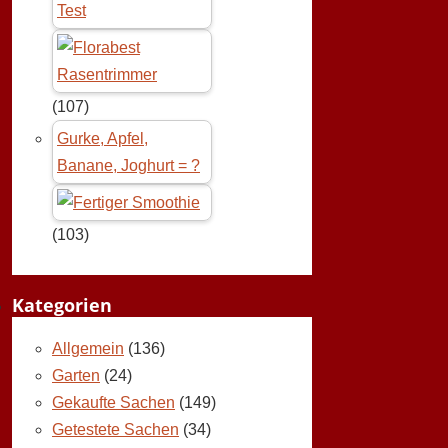
Test
(107)
Gurke, Apfel,
Banane, Joghurt = ?
(103)
Kategorien
Allgemein
(136)
Garten
(24)
Gekaufte Sachen
(149)
Getestete Sachen
(34)