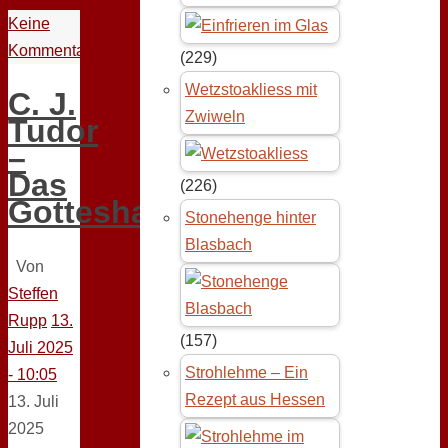
Keine
Kommentare
(229)
Wetzstoakliess mit
C. J.
Zwiweln
Tudor
–
Das
(226)
Gotteshaus
Stonehenge hinter
Blasbach
Von
Steffen
Rupp
13.
(157)
Juli 2025
Strohlehme – Ein
- 10:05
Rezept aus Hessen
13. Juli
2025