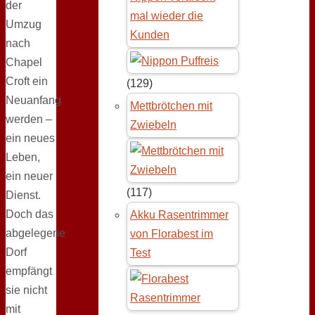
der
mal wieder die
Umzug
Kunden
nach
Chapel
Croft ein
(129)
Neuanfang
Mettbrötchen mit
werden –
Zwiebeln
ein neues
Leben,
ein neuer
(117)
Dienst.
Doch das
Akku Rasentrimmer
abgelegene
von Florabest im
Dorf
Test
empfängt
sie nicht
mit