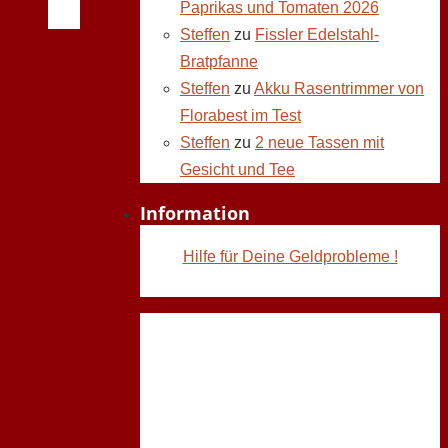
Paprikas und Tomaten 2026
Steffen
zu
Fissler Edelstahl-
Bratpfanne
Steffen
zu
Akku Rasentrimmer von
Florabest im Test
Steffen
zu
2 neue Tassen mit
Gesicht und Tee
Information
Hilfe für Deine Geldprobleme !