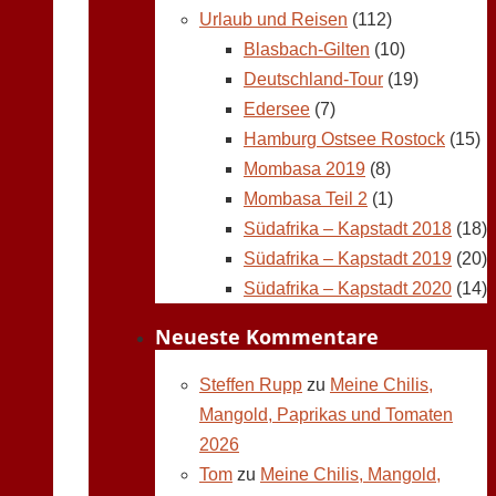
Urlaub und Reisen
(112)
Blasbach-Gilten
(10)
Deutschland-Tour
(19)
Edersee
(7)
Hamburg Ostsee Rostock
(15)
Mombasa 2019
(8)
Mombasa Teil 2
(1)
Südafrika – Kapstadt 2018
(18)
Südafrika – Kapstadt 2019
(20)
Südafrika – Kapstadt 2020
(14)
Neueste Kommentare
Steffen Rupp
zu
Meine Chilis,
Mangold, Paprikas und Tomaten
2026
Tom
zu
Meine Chilis, Mangold,