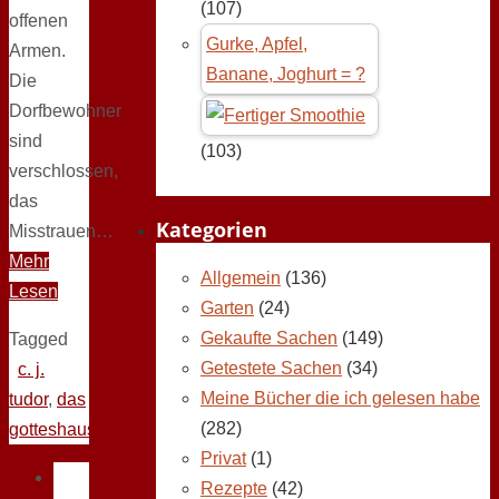
(107)
offenen
Gurke, Apfel,
Armen.
Banane, Joghurt = ?
Die
Dorfbewohner
sind
(103)
verschlossen,
das
Kategorien
Misstrauen…
Mehr
Allgemein
(136)
Lesen
Garten
(24)
Gekaufte Sachen
(149)
Tagged
Getestete Sachen
(34)
c. j.
Meine Bücher die ich gelesen habe
tudor
,
das
(282)
gotteshaus
Privat
(1)
Rezepte
(42)