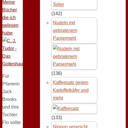
Meine
Bücher
(142)
die ich
Nudeln mit
gelesen
gebratenem
habe
Paniermehl
(136)
Für
Kaffeesatz gegen
Pfarrerin
Kartoffelkäfer und
Jack
mehr
Brooks
und ihre
Tochter
(133)
Flo sollte
Nippon verarscht