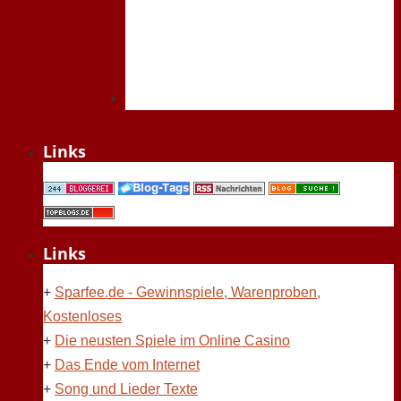
Links
Links
+
Sparfee.de - Gewinnspiele, Warenproben,
Kostenloses
+
Die neusten Spiele im Online Casino
+
Das Ende vom Internet
+
Song und Lieder Texte