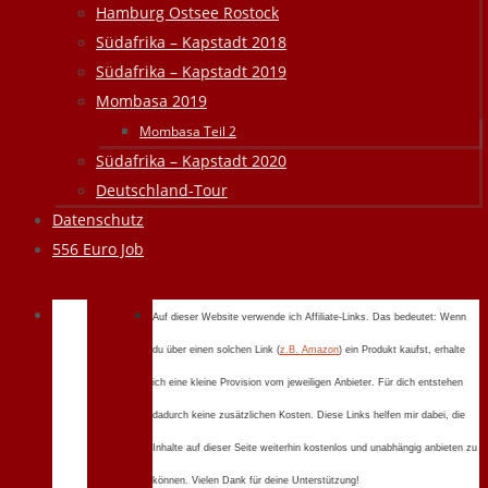
Hamburg Ostsee Rostock
Südafrika – Kapstadt 2018
Südafrika – Kapstadt 2019
Mombasa 2019
Mombasa Teil 2
Südafrika – Kapstadt 2020
Deutschland-Tour
Datenschutz
556 Euro Job
Auf dieser Website verwende ich Affiliate-Links. Das bedeutet: Wenn
du über einen solchen Link (
z.B. Amazon
) ein Produkt kaufst, erhalte
ich eine kleine Provision vom jeweiligen Anbieter. Für dich entstehen
dadurch keine zusätzlichen Kosten. Diese Links helfen mir dabei, die
Inhalte auf dieser Seite weiterhin kostenlos und unabhängig anbieten zu
können. Vielen Dank für deine Unterstützung!